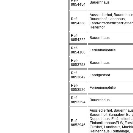
Ref-
Bauernhaus
8854454
Aussiedlerhof, Bauernhaus
Ref-
Bauernhof, Landhaus,
8854338
LandwirtschaftlicherBetrieb
Reiterhof
Ref-
Bauernhaus
8854222
Ref-
Ferienimmobilie
8854106
Ref-
Bauernhaus
8853758
Ref-
Landgasthof
8853642
Ref-
Ferienimmobilie
8853526
Ref-
Bauernhaus
8853294
Aussiedlerhof, Bauernhaus
Bauernhof, Bungalow, Bur
Doppelhaus, Einfamilienh
Ref-
EinfamilienhausELW, Forst
8852946
Gutshof, Landhaus, Muehl
Reihenhaus, Reitanlage,