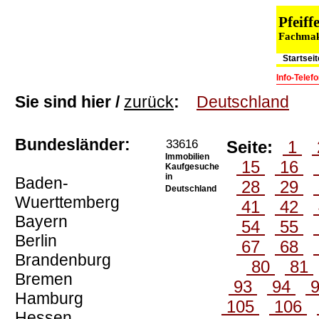
Pfeif
Fachmakl
Startseit
Info-Tele
Sie sind hier /
zurück
:
Deutschland
Bundesländer:
33616
Seite:
1
Immobilien
15
16
Kaufgesuche
in
Baden-
28
29
Deutschland
Wuerttemberg
41
42
Bayern
54
55
Berlin
67
68
Brandenburg
80
81
Bremen
93
94
Hamburg
105
106
Hessen