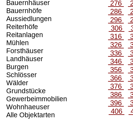
Bauernhäuser
276
Bauernhöfe
286
Aussiedlungen
296
Reiterhöfe
306
Reitanlagen
316
Mühlen
326
Forsthäuser
336
Landhäuser
346
Burgen
356
Schlösser
366
Wälder
376
Grundstücke
386
Gewerbeimmobilien
396
Wohnhaeuser
406
Alle Objektarten