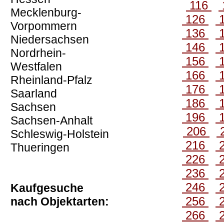
116
Mecklenburg-
126
Vorpommern
136
Niedersachsen
146
Nordrhein-
156
Westfalen
166
Rheinland-Pfalz
176
Saarland
186
Sachsen
196
Sachsen-Anhalt
206
Schleswig-Holstein
216
Thueringen
226
236
246
Kaufgesuche
256
nach Objektarten:
266