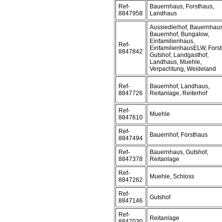
Ref-
Bauernhaus, Forsthaus,
8847958
Landhaus
Aussiedlerhof, Bauernhaus
Bauernhof, Bungalow,
Einfamilienhaus,
Ref-
EinfamilienhausELW, Forst
8847842
Gutshof, Landgasthof,
Landhaus, Muehle,
Verpachtung, Weideland
Ref-
Bauernhof, Landhaus,
8847726
Reitanlage, Reiterhof
Ref-
Muehle
8847610
Ref-
Bauernhof, Forsthaus
8847494
Ref-
Bauernhaus, Gutshof,
8847378
Reitanlage
Ref-
Muehle, Schloss
8847262
Ref-
Gutshof
8847146
Ref-
Reitanlage
8847030