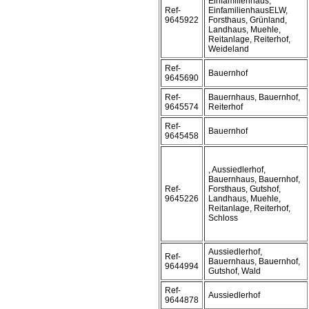
Einfamilienhaus,
Ref-
EinfamilienhausELW,
9645922
Forsthaus, Grünland,
Landhaus, Muehle,
Reitanlage, Reiterhof,
Weideland
Ref-
Bauernhof
9645690
Ref-
Bauernhaus, Bauernhof,
9645574
Reiterhof
Ref-
Bauernhof
9645458
, Aussiedlerhof,
Bauernhaus, Bauernhof,
Ref-
Forsthaus, Gutshof,
9645226
Landhaus, Muehle,
Reitanlage, Reiterhof,
Schloss
Aussiedlerhof,
Ref-
Bauernhaus, Bauernhof,
9644994
Gutshof, Wald
Ref-
Aussiedlerhof
9644878