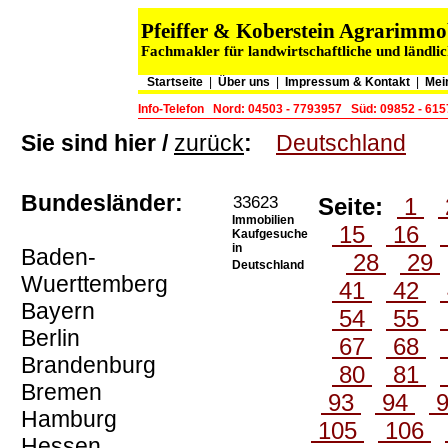
Pfeiffer & Koberstein Agrarimm
Fachmakler für landwirtschaftliche und ländli
Startseite
|
Über uns
|
Impressum & Kontakt
|
Mei
Info-Telefon
Nord: 04503 - 7793957
Süd: 09852 - 61
Sie sind hier /
zurück
:
Deutschland
Bundesländer:
33623
Seite:
1
Immobilien
15
16
Kaufgesuche
in
Baden-
28
29
Deutschland
Wuerttemberg
41
42
Bayern
54
55
Berlin
67
68
Brandenburg
80
81
Bremen
93
94
Hamburg
105
106
Hessen