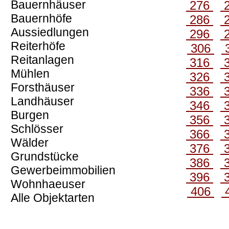
Bauernhäuser
276
Bauernhöfe
286
Aussiedlungen
296
Reiterhöfe
306
Reitanlagen
316
Mühlen
326
Forsthäuser
336
Landhäuser
346
Burgen
356
Schlösser
366
Wälder
376
Grundstücke
386
Gewerbeimmobilien
396
Wohnhaeuser
406
Alle Objektarten