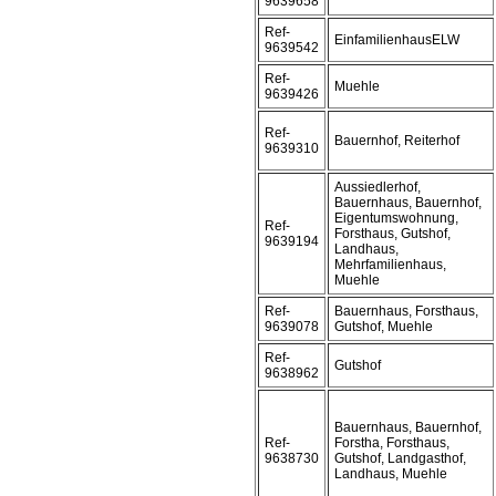
9639658
Ref-
EinfamilienhausELW
9639542
Ref-
Muehle
9639426
Ref-
Bauernhof, Reiterhof
9639310
Aussiedlerhof,
Bauernhaus, Bauernhof,
Eigentumswohnung,
Ref-
Forsthaus, Gutshof,
9639194
Landhaus,
Mehrfamilienhaus,
Muehle
Ref-
Bauernhaus, Forsthaus,
9639078
Gutshof, Muehle
Ref-
Gutshof
9638962
Bauernhaus, Bauernhof,
Ref-
Forstha, Forsthaus,
9638730
Gutshof, Landgasthof,
Landhaus, Muehle