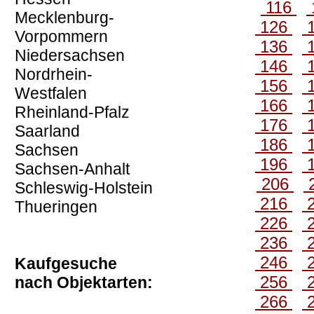
116
Mecklenburg-
126
Vorpommern
136
Niedersachsen
146
Nordrhein-
156
Westfalen
166
Rheinland-Pfalz
176
Saarland
186
Sachsen
196
Sachsen-Anhalt
206
Schleswig-Holstein
216
Thueringen
226
236
246
Kaufgesuche
256
nach Objektarten:
266