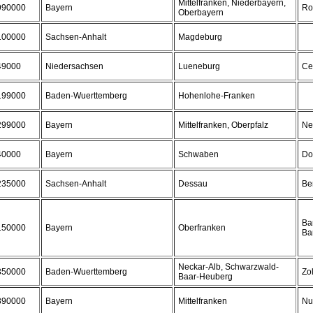
Mittelfranken, Niederbayern,
990000
Bayern
Rot
Oberbayern
100000
Sachsen-Anhalt
Magdeburg
49000
Niedersachsen
Lueneburg
Ce
199000
Baden-Wuerttemberg
Hohenlohe-Franken
299000
Bayern
Mittelfranken, Oberpfalz
Ne
40000
Bayern
Schwaben
Do
235000
Sachsen-Anhalt
Dessau
Be
Ba
150000
Bayern
Oberfranken
Ba
Neckar-Alb, Schwarzwald-
350000
Baden-Wuerttemberg
Zo
Baar-Heuberg
390000
Bayern
Mittelfranken
Nu