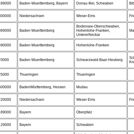
189000
Baden-Wuerttemberg, Bayern
Donau-Iller, Schwaben
Bi
300000
Niedersachsen
Weser-Ems
Fr
Bodensee-Oberschwaben,
369000
Baden-Wuerttemberg
Hohenlohe-Franken,
Ma
UntererNeckar
590000
Baden-Wuerttemberg
Hohenlohe-Franken
Sc
70000
Baden-Wuerttemberg
Schwarzwald-Baar-Heuberg
Kr
25000
Thueringen
Thueringen
500000
BadenWürttemberg, Hessen
Mudau
220000
Niedersachsen
Weser-Ems
Fr
189000
Bayern
Oberpfalz
129000
Bayern
Schwaben