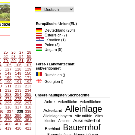
Europäische Union (EU)
t 2026
Deutschland (204)
Österreich (7)
Kroatien (1)
Polen (3)
Ungarn (5)
4
25
26
27
28
1
52
53
54
55
8
79
80
81
82
Forst- / Landwirtschaft
4
105
106
107
subventioniert
6
127
128
129
7
148
149
150
Rumänien ()
8
169
170
171
Georgien ()
9
190
191
192
0
211
212
213
1
232
233
234
2
253
254
255
Unsere häufigsten Suchbegriffe
3
274
275
276
Acker
Ackerfläche
Ackerflächen
4
295
296
297
Alleinlage
5
316
317
318
Ackerland
36
337
338
339
7
358
359
360
Alleinlage bayern
Alte mühle
Altes
8
379
380
381
Aussiedlerhof
kloster
Am see
9
400
401
402
Bauernhof
8
419
420
421
Bachlauf
Bauernhäuser
Bauernhof nrw