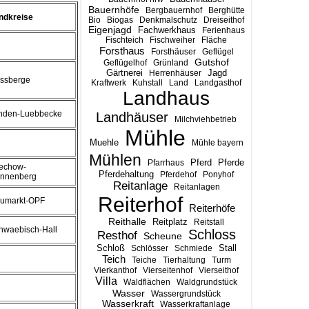
Bauernhöfe
Bergbauernhof
Berghütte
ndkreise
Bio
Biogas
Denkmalschutz
Dreiseithof
Eigenjagd
Fachwerkhaus
Ferienhaus
Fischteich
Fischweiher
Fläche
Forsthaus
Forsthäuser
Geflügel
Gutshof
Geflügelhof
Grünland
Gärtnerei
Jagd
Herrenhäuser
ssberge
Kraftwerk
Kuhstall
Land
Landgasthof
Landhaus
nden-Luebbecke
Landhäuser
Milchviehbetrieb
Mühle
Muehle
Mühle bayern
Mühlen
Pferd
Pferde
Pfarrhaus
echow-
Pferdehaltung
Pferdehof
Ponyhof
nnenberg
Reitanlage
Reitanlagen
Reiterhof
umarkt-OPF
Reiterhöfe
Reithalle
Reitplatz
Reitstall
hwaebisch-Hall
Schloss
Resthof
Scheune
Stall
Schloß
Schlösser
Schmiede
Teich
Teiche
Tierhaltung
Turm
Vierkanthof
Vierseitenhof
Vierseithof
Villa
Waldflächen
Waldgrundstück
Wasser
Wassergrundstück
Wasserkraft
Wasserkraftanlage