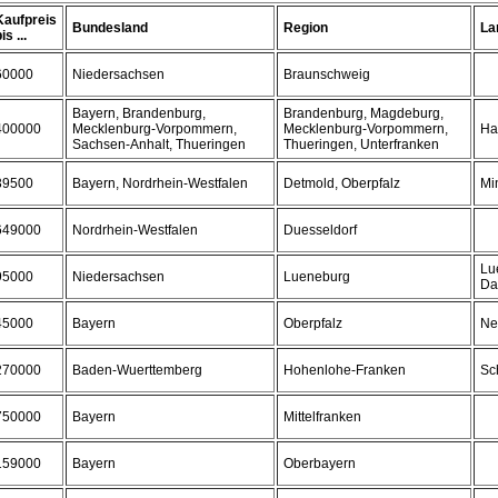
Kaufpreis
Bundesland
Region
La
is ...
60000
Niedersachsen
Braunschweig
Bayern, Brandenburg,
Brandenburg, Magdeburg,
400000
Mecklenburg-Vorpommern,
Mecklenburg-Vorpommern,
Ha
Sachsen-Anhalt, Thueringen
Thueringen, Unterfranken
39500
Bayern, Nordrhein-Westfalen
Detmold, Oberpfalz
Mi
649000
Nordrhein-Westfalen
Duesseldorf
Lu
95000
Niedersachsen
Lueneburg
Da
45000
Bayern
Oberpfalz
Ne
270000
Baden-Wuerttemberg
Hohenlohe-Franken
Sc
750000
Bayern
Mittelfranken
159000
Bayern
Oberbayern