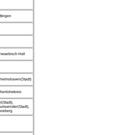
ttingen
hwaebisch-Hall
lhelmshaven(Stadt)
henlohekreis
l(Stadt),
umuenster(Stadt),
nneberg