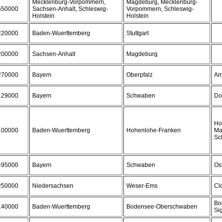
Mecklenburg-Vorpommern,
Magdeburg, Mecklenburg-
550000
Sachsen-Anhalt, Schleswig-
Vorpommern, Schleswig-
Holstein
Holstein
220000
Baden-Wuerttemberg
Stuttgart
200000
Sachsen-Anhalt
Magdeburg
270000
Bayern
Oberpfalz
Am
129000
Bayern
Schwaben
Do
Ho
100000
Baden-Wuerttemberg
Hohenlohe-Franken
Ma
Sc
495000
Bayern
Schwaben
Os
250000
Niedersachsen
Weser-Ems
Cl
Bo
140000
Baden-Wuerttemberg
Bodensee-Oberschwaben
Si