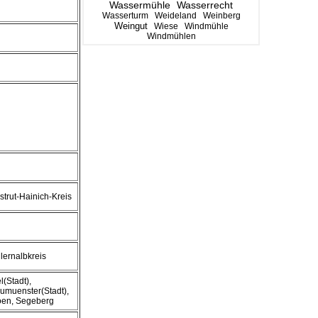
Wassermühle
Wasserrecht
Wasserturm
Weideland
Weinberg
Weingut
Wiese
Windmühle
Windmühlen
strut-Hainich-Kreis
llernalbkreis
l(Stadt),
umuenster(Stadt),
oen, Segeberg