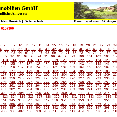
immobilien GmbH
ndliche Anwesen
|
Mein Bereich
|
Datenschutz
Bauernregel zum
07. Augus
- 6157360
6
7
8
9
10
11
12
13
14
15
16
17
18
19
20
21
22
23
2
4
35
36
37
38
39
40
41
42
43
44
45
46
47
48
49
50
5
1
62
63
64
65
66
67
68
69
70
71
72
73
74
75
76
77
7
8
89
90
91
92
93
94
95
96
97
98
99
100
101
102
103
10
2
113
114
115
116
117
118
119
120
121
122
123
124
125
12
134
135
136
137
138
139
140
141
142
143
144
145
146
14
155
156
157
158
159
160
161
162
163
164
165
166
167
16
176
177
178
179
180
181
182
183
184
185
186
187
188
18
197
198
199
200
201
202
203
204
205
206
207
208
209
21
218
219
220
221
222
223
224
225
226
227
228
229
230
23
239
240
241
242
243
244
245
246
247
248
249
250
251
25
260
261
262
263
264
265
266
267
268
269
270
271
272
27
281
282
283
284
285
286
287
288
289
290
291
292
293
29
302
303
304
305
306
307
308
309
310
311
312
313
314
31
323
324
325
326
327
328
329
330
331
332
333
334
335
3
344
345
346
347
348
349
350
351
352
353
354
355
356
35
365
366
367
368
369
370
371
372
373
374
375
376
377
37
386
387
388
389
390
391
392
393
394
395
396
397
398
39
405
406
407
408
409
410
411
412
413
414
415
416
417
41