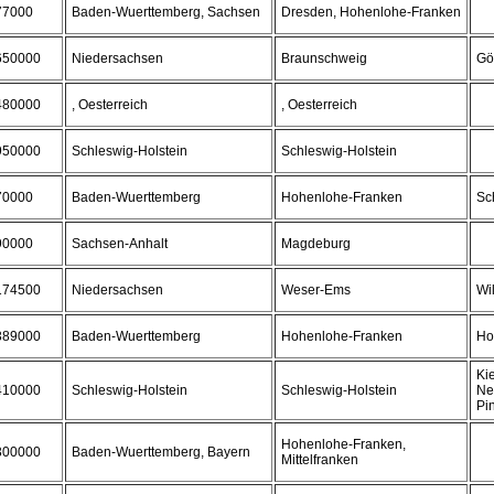
77000
Baden-Wuerttemberg, Sachsen
Dresden, Hohenlohe-Franken
650000
Niedersachsen
Braunschweig
Gö
480000
, Oesterreich
, Oesterreich
950000
Schleswig-Holstein
Schleswig-Holstein
70000
Baden-Wuerttemberg
Hohenlohe-Franken
Sc
90000
Sachsen-Anhalt
Magdeburg
174500
Niedersachsen
Weser-Ems
Wi
389000
Baden-Wuerttemberg
Hohenlohe-Franken
Ho
Kie
410000
Schleswig-Holstein
Schleswig-Holstein
Ne
Pi
Hohenlohe-Franken,
300000
Baden-Wuerttemberg, Bayern
Mittelfranken