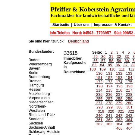
Pfeiffer & Koberstein Agrar
Fachmakler für landwirtschaftliche und lä
Startseite
|
Über uns
|
Impressum & Kontakt
Info-Telefon
Nord: 04503 - 7793957
Süd: 09852 
Sie sind hier /
zurück
:
Deutschland
Bundesländer:
33615
Seite:
1
2
3
4
5
29
30
31
32
33
3
Immobilien
Baden-
56
57
58
59
60
6
Kaufgesuche
Wuerttemberg
83
84
85
86
87
8
in
Bayern
108
109
110
111
11
Deutschland
Berlin
130
131
132
133
Brandenburg
151
152
153
154
Bremen
172
173
174
175
Hamburg
193
194
195
196
Hessen
214
215
216
217
Mecklenburg-
235
236
237
238
Vorpommern
256
257
258
259
Niedersachsen
277
278
279
280
Nordrhein-
298
299
300
301
Westfalen
319
320
321
322
Rheinland-Pfalz
340
341
342
343
Saarland
361
362
363
364
Sachsen
382
383
384
385
Sachsen-Anhalt
403
404
Schleswig-Holstein