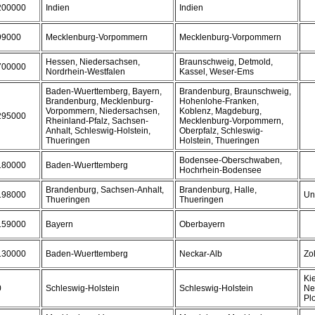
200000
Indien
Indien
99000
Mecklenburg-Vorpommern
Mecklenburg-Vorpommern
Hessen, Niedersachsen,
Braunschweig, Detmold,
700000
Nordrhein-Westfalen
Kassel, Weser-Ems
Baden-Wuerttemberg, Bayern,
Brandenburg, Braunschweig,
Brandenburg, Mecklenburg-
Hohenlohe-Franken,
Vorpommern, Niedersachsen,
Koblenz, Magdeburg,
295000
Rheinland-Pfalz, Sachsen-
Mecklenburg-Vorpommern,
Anhalt, Schleswig-Holstein,
Oberpfalz, Schleswig-
Thueringen
Holstein, Thueringen
Bodensee-Oberschwaben,
180000
Baden-Wuerttemberg
Hochrhein-Bodensee
Brandenburg, Sachsen-Anhalt,
Brandenburg, Halle,
198000
Un
Thueringen
Thueringen
159000
Bayern
Oberbayern
130000
Baden-Wuerttemberg
Neckar-Alb
Zo
Kie
0
Schleswig-Holstein
Schleswig-Holstein
Ne
Pl