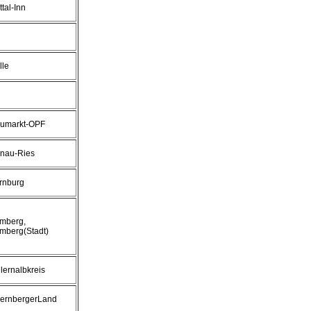
tal-Inn
lle
umarkt-OPF
nau-Ries
rnburg
mberg,
mberg(Stadt)
llernalbkreis
ernbergerLand