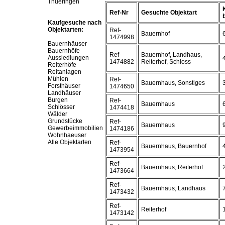
Thueringen
Ref-Nr
Gesuchte Objektart
b
Kaufgesuche nach
Objektarten:
Ref-
Bauernhof
1474998
Bauernhäuser
Bauernhöfe
Ref-
Bauernhof, Landhaus,
Aussiedlungen
1474882
Reiterhof, Schloss
Reiterhöfe
Reitanlagen
Mühlen
Ref-
Bauernhaus, Sonstiges
Forsthäuser
1474650
Landhäuser
Burgen
Ref-
Bauernhaus
Schlösser
1474418
Wälder
Grundstücke
Ref-
Bauernhaus
Gewerbeimmobilien
1474186
Wohnhaeuser
Alle Objektarten
Ref-
Bauernhaus, Bauernhof
1473954
Ref-
Bauernhaus, Reiterhof
1473664
Ref-
Bauernhaus, Landhaus
1473432
Ref-
Reiterhof
1473142