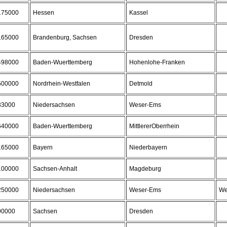
175000
Hessen
Kassel
165000
Brandenburg, Sachsen
Dresden
498000
Baden-Wuerttemberg
Hohenlohe-Franken
500000
Nordrhein-Westfalen
Detmold
33000
Niedersachsen
Weser-Ems
640000
Baden-Wuerttemberg
MittlererOberrhein
165000
Bayern
Niederbayern
100000
Sachsen-Anhalt
Magdeburg
250000
Niedersachsen
Weser-Ems
We
90000
Sachsen
Dresden