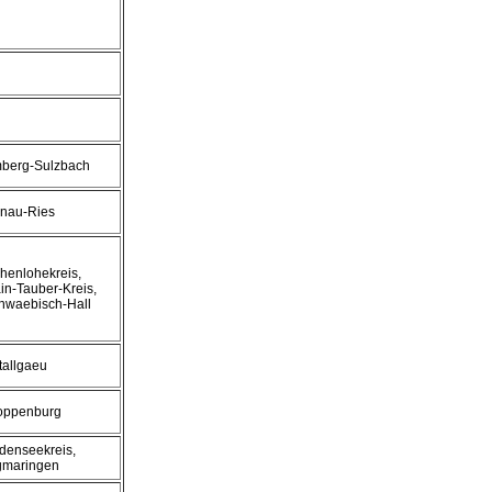
berg-Sulzbach
nau-Ries
henlohekreis,
in-Tauber-Kreis,
hwaebisch-Hall
tallgaeu
oppenburg
denseekreis,
gmaringen