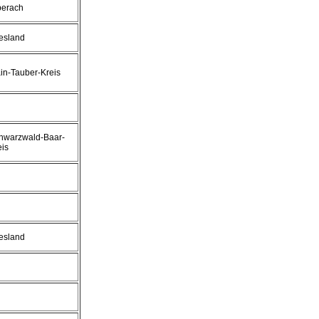
berach
iesland
in-Tauber-Kreis
hwarzwald-Baar-
eis
iesland