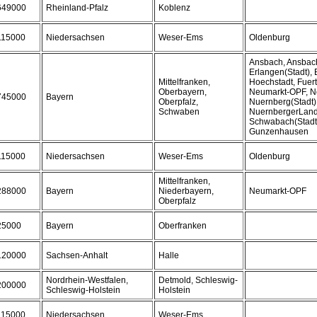
649000
Rheinland-Pfalz
Koblenz
115000
Niedersachsen
Weser-Ems
Oldenburg
Ansbach, Ansbach(
Erlangen(Stadt), 
Mittelfranken,
Hoechstadt, Fuert
Oberbayern,
Neumarkt-OPF, Ne
745000
Bayern
Oberpfalz,
Nuernberg(Stadt)
Schwaben
NuernbergerLand
Schwabach(Stadt
Gunzenhausen
115000
Niedersachsen
Weser-Ems
Oldenburg
Mittelfranken,
288000
Bayern
Niederbayern,
Neumarkt-OPF
Oberpfalz
25000
Bayern
Oberfranken
120000
Sachsen-Anhalt
Halle
Nordrhein-Westfalen,
Detmold, Schleswig-
200000
Schleswig-Holstein
Holstein
115000
Niedersachsen
Weser-Ems