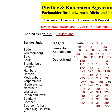
Pfeiffer & Koberstein Agrar
Fachmakler für landwirtschaftliche und lä
Startseite
|
Über uns
|
Impressum & Kontakt
Info-Telefon
Nord: 04503 - 7793957
Süd: 09852 
Sie sind hier /
zurück
:
Deutschland
Bundesländer:
33613
Seite:
1
2
3
4
5
29
30
31
32
33
3
Immobilien
Baden-
56
57
58
59
60
6
Kaufgesuche
Wuerttemberg
83
84
85
86
87
8
in
Bayern
108
109
110
111
11
Deutschland
Berlin
130
131
132
133
Brandenburg
151
152
153
154
Bremen
172
173
174
175
Hamburg
193
194
195
196
Hessen
214
215
216
217
Mecklenburg-
235
236
237
238
Vorpommern
256
257
258
259
Niedersachsen
277
278
279
280
Nordrhein-
298
299
300
301
Westfalen
319
320
321
322
Rheinland-Pfalz
340
341
342
343
Saarland
361
362
363
364
Sachsen
382
383
384
385
Sachsen-Anhalt
403
404
Schleswig-Holstein