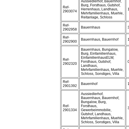
Aussiedlerhof, Bauernhof,
Burg, Forsthaus, Gutshof,
Ref-
Herrenhaus, Landhaus,
2903074
Mehrfamilienhaus, Muehle,
Reitanlage, Schloss
Ref-
Bauernhaus
2902958
Ref-
Bauernhaus, Bauernhof
2902900
Bauernhaus, Bungalow,
Burg, Einfamilienhaus,
EinfamilienhausELW,
Ref-
Forsthaus, Gutshof,
2902320
Landhaus,
Mehrfamilienhaus, Muehle,
Schloss, Sonstiges, Villa
Ref-
Bauernhof
2901392
Aussiedlerhof,
Bauernhaus, Bauernhof,
Bungalow, Burg,
Ref-
Forsthaus,
2901334
Gewerbeimmobilie,
Gutshof, Landhaus,
Mehrfamilienhaus, Muehle,
Schloss, Sonstiges, Villa