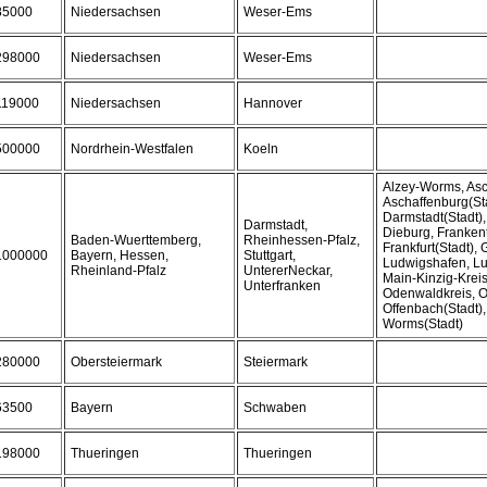
85000
Niedersachsen
Weser-Ems
298000
Niedersachsen
Weser-Ems
119000
Niedersachsen
Hannover
500000
Nordrhein-Westfalen
Koeln
Alzey-Worms, Asc
Aschaffenburg(Sta
Darmstadt(Stadt),
Darmstadt,
Dieburg, Frankent
Baden-Wuerttemberg,
Rheinhessen-Pfalz,
Frankfurt(Stadt),
1000000
Bayern, Hessen,
Stuttgart,
Ludwigshafen, Lu
Rheinland-Pfalz
UntererNeckar,
Main-Kinzig-Kreis
Unterfranken
Odenwaldkreis, O
Offenbach(Stadt),
Worms(Stadt)
280000
Obersteiermark
Steiermark
63500
Bayern
Schwaben
198000
Thueringen
Thueringen