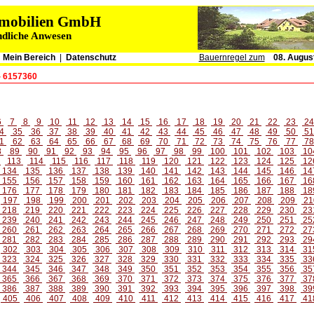
immobilien GmbH
ndliche Anwesen
|
Mein Bereich
|
Datenschutz
Bauernregel zum
08. Augus
- 6157360
6
7
8
9
10
11
12
13
14
15
16
17
18
19
20
21
22
23
2
4
35
36
37
38
39
40
41
42
43
44
45
46
47
48
49
50
5
1
62
63
64
65
66
67
68
69
70
71
72
73
74
75
76
77
7
8
89
90
91
92
93
94
95
96
97
98
99
100
101
102
103
10
2
113
114
115
116
117
118
119
120
121
122
123
124
125
12
134
135
136
137
138
139
140
141
142
143
144
145
146
14
155
156
157
158
159
160
161
162
163
164
165
166
167
16
176
177
178
179
180
181
182
183
184
185
186
187
188
18
197
198
199
200
201
202
203
204
205
206
207
208
209
21
218
219
220
221
222
223
224
225
226
227
228
229
230
23
239
240
241
242
243
244
245
246
247
248
249
250
251
25
260
261
262
263
264
265
266
267
268
269
270
271
272
27
281
282
283
284
285
286
287
288
289
290
291
292
293
29
302
303
304
305
306
307
308
309
310
311
312
313
314
31
323
324
325
326
327
328
329
330
331
332
333
334
335
33
344
345
346
347
348
349
350
351
352
353
354
355
356
35
365
366
367
368
369
370
371
372
373
374
375
376
377
37
386
387
388
389
390
391
392
393
394
395
396
397
398
39
405
406
407
408
409
410
411
412
413
414
415
416
417
41