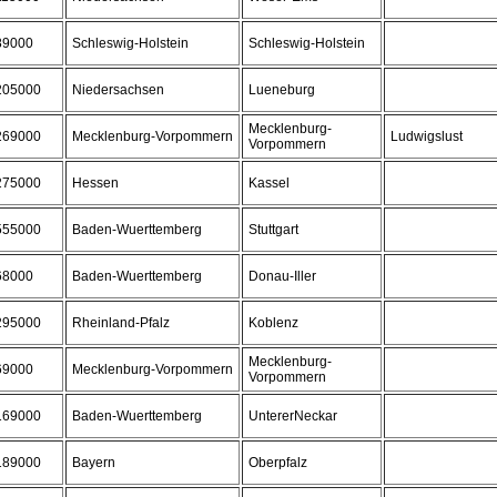
89000
Schleswig-Holstein
Schleswig-Holstein
205000
Niedersachsen
Lueneburg
Mecklenburg-
269000
Mecklenburg-Vorpommern
Ludwigslust
Vorpommern
275000
Hessen
Kassel
555000
Baden-Wuerttemberg
Stuttgart
68000
Baden-Wuerttemberg
Donau-Iller
295000
Rheinland-Pfalz
Koblenz
Mecklenburg-
69000
Mecklenburg-Vorpommern
Vorpommern
169000
Baden-Wuerttemberg
UntererNeckar
189000
Bayern
Oberpfalz