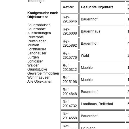
Thueringen
Ref-Nr
Gesuchte Objektart
b
Kaufgesuche nach
Objektarten:
Ref-
Bauernhof
2916646
Bauernhäuser
Bauernhöfe
Ref-
Bauernhaus
Aussiedlungen
2916008
Reiterhöfe
Reitanlagen
Ref-
Bauernhof
Mühlen
2915892
Forsthäuser
Landhäuser
Ref-
Wald
Burgen
2915776
Schlösser
Wälder
Ref-
Muehle
Grundstücke
2915312
Gewerbeimmobilien
Wohnhaeuser
Ref-
Muehle
Alle Objektarten
2915196
Ref-
Bauernhof
2914848
Ref-
Landhaus, Reiterhof
2914732
Ref-
Bauernhof
2914558
Ref-
Grünland