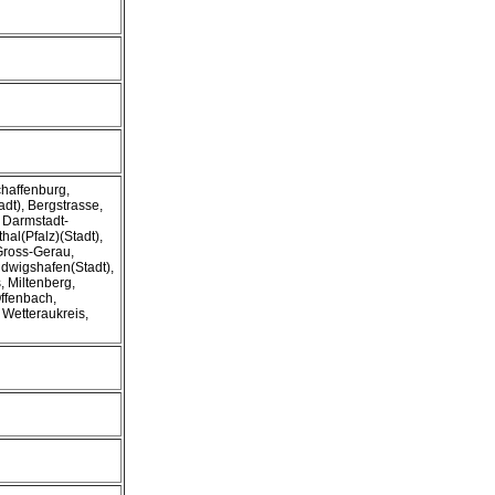
haffenburg,
dt), Bergstrasse,
 Darmstadt-
hal(Pfalz)(Stadt),
 Gross-Gerau,
dwigshafen(Stadt),
, Miltenberg,
ffenbach,
 Wetteraukreis,