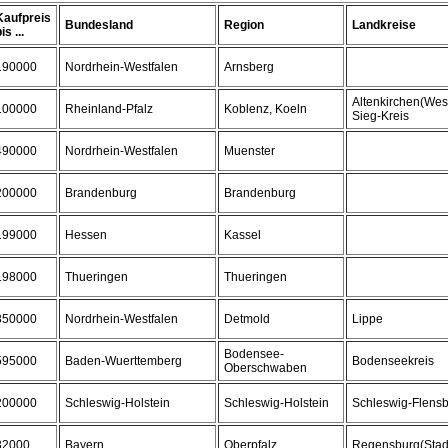
Kaufpreis
Bundesland
Region
Landkreise
is ...
190000
Nordrhein-Westfalen
Arnsberg
Altenkirchen(Wes
100000
Rheinland-Pfalz
Koblenz, Koeln
Sieg-Kreis
490000
Nordrhein-Westfalen
Muenster
200000
Brandenburg
Brandenburg
199000
Hessen
Kassel
198000
Thueringen
Thueringen
350000
Nordrhein-Westfalen
Detmold
Lippe
Bodensee-
595000
Baden-Wuerttemberg
Bodenseekreis
Oberschwaben
200000
Schleswig-Holstein
Schleswig-Holstein
Schleswig-Flens
32000
Bayern
Oberpfalz
Regensburg(Stad