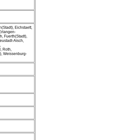
Stadt), Eichstaett,
Erlangen-
h, Fuerth(Stadt),
ustadt-Aisch,
,
, Roth,
), Weissenburg-