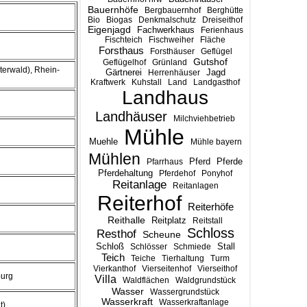
Bauernhöfe
Bergbauernhof
Berghütte
Bio
Biogas
Denkmalschutz
Dreiseithof
Eigenjagd
Fachwerkhaus
Ferienhaus
Fischteich
Fischweiher
Fläche
Forsthaus
Forsthäuser
Geflügel
Gutshof
Geflügelhof
Grünland
terwald), Rhein-
Gärtnerei
Jagd
Herrenhäuser
Kraftwerk
Kuhstall
Land
Landgasthof
Landhaus
Landhäuser
Milchviehbetrieb
Mühle
Muehle
Mühle bayern
Mühlen
Pferd
Pferde
Pfarrhaus
Pferdehaltung
Pferdehof
Ponyhof
Reitanlage
Reitanlagen
Reiterhof
Reiterhöfe
Reithalle
Reitplatz
Reitstall
Schloss
Resthof
Scheune
Stall
Schloß
Schlösser
Schmiede
Teich
Teiche
Tierhaltung
Turm
Vierkanthof
Vierseitenhof
Vierseithof
burg
Villa
Waldflächen
Waldgrundstück
Wasser
Wassergrundstück
Wasserkraft
Wasserkraftanlage
t)