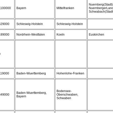
Nuernberg(Stadt)
1100000
Bayern
Mittelfranken
NuernbergerLand
Schwabach(Stadt
329000
Schleswig-Holstein
Schleswig-Holstein
189000
Nordrhein-Westfalen
Koeln
Euskirchen
0
119000
Baden-Wuerttemberg
Hohenlohe-Franken
Bodensee-
Baden-Wuerttemberg,
349000
Oberschwaben,
Bayern
Schwaben