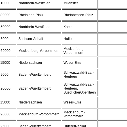
510000
Nordrhein-Westfalen
Muenster
499000
Rheinland-Pfalz
Rheinhessen-Pfalz
250000
Nordrhein-Westfalen
Koeln
85000
Sachsen-Anhalt
Halle
Mecklenburg-
269000
Mecklenburg-Vorpommern
Vorpommern
115000
Niedersachsen
Weser-Ems
Schwarzwald-Baar-
99000
Baden-Wuerttemberg
Heuberg
Schwarzwald-Baar-
620000
Baden-Wuerttemberg
Heuberg,
SuedlicherOberrhein
115000
Niedersachsen
Weser-Ems
Mecklenburg-
190000
Mecklenburg-Vorpommern
Vorpommern
395000
Baden-Wuerttemberg
UntererNeckar