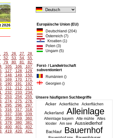
Europäische Union (EU)
t 2026
Deutschland (204)
Österreich (7)
Kroatien (1)
Polen (3)
Ungarn (5)
4
25
26
27
28
1
52
53
54
55
8
79
80
81
82
Forst- / Landwirtschaft
4
105
106
107
subventioniert
6
127
128
129
7
148
149
150
Rumänien ()
8
169
170
171
Georgien ()
9
190
191
192
0
211
212
213
1
232
233
234
2
253
254
255
Unsere häufigsten Suchbegriffe
3
274
275
276
Acker
Ackerfläche
Ackerflächen
4
295
296
297
Alleinlage
5
316
317
318
Ackerland
6
337
338
339
7
358
359
360
Alleinlage bayern
Alte mühle
Altes
8
379
380
381
Aussiedlerhof
kloster
Am see
9
400
401
402
Bauernhof
8
419
420
421
Bachlauf
Bauernhäuser
Bauernhof nrw