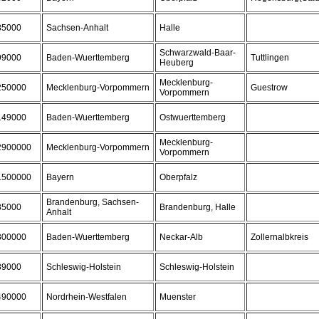
85000
Sachsen-Anhalt
Halle
Schwarzwald-Baar-
99000
Baden-Wuerttemberg
Tuttlingen
Heuberg
Mecklenburg-
250000
Mecklenburg-Vorpommern
Guestrow
Vorpommern
149000
Baden-Wuerttemberg
Ostwuerttemberg
Mecklenburg-
2900000
Mecklenburg-Vorpommern
Vorpommern
1500000
Bayern
Oberpfalz
Brandenburg, Sachsen-
85000
Brandenburg, Halle
Anhalt
300000
Baden-Wuerttemberg
Neckar-Alb
Zollernalbkreis
89000
Schleswig-Holstein
Schleswig-Holstein
490000
Nordrhein-Westfalen
Muenster