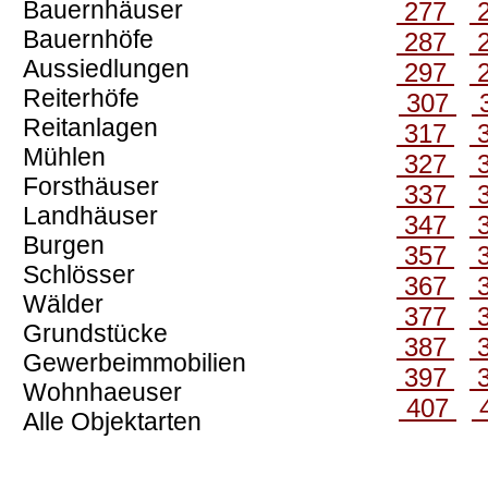
Bauernhäuser
277
Bauernhöfe
287
Aussiedlungen
297
Reiterhöfe
307
Reitanlagen
317
Mühlen
327
Forsthäuser
337
Landhäuser
347
Burgen
357
Schlösser
367
Wälder
377
Grundstücke
387
Gewerbeimmobilien
397
Wohnhaeuser
407
Alle Objektarten