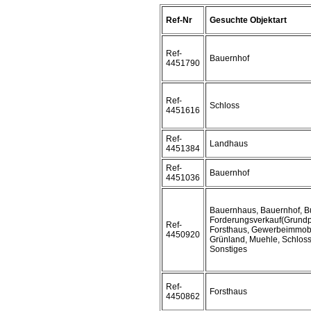
Ref-Nr
Gesuchte Objektart
Ref-
Bauernhof
4451790
Ref-
Schloss
4451616
Ref-
Landhaus
4451384
Ref-
Bauernhof
4451036
Bauernhaus, Bauernhof, B
Forderungsverkauf(Grundp
Ref-
Forsthaus, Gewerbeimmobi
4450920
Grünland, Muehle, Schloss
Sonstiges
Ref-
Forsthaus
4450862