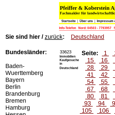
Pfeiffer & Koberstein
Fachmakler für landwirtschaftli
Startseite
|
Über uns
|
Impressum 
Info-Telefon
Nord: 04503 - 7793957
Sie sind hier /
zurück
:
Deutschland
Bundesländer:
33623
Seite:
1
Immobilien
15
16
Kaufgesuche
in
Baden-
28
29
Deutschland
Wuerttemberg
41
42
Bayern
54
55
Berlin
67
68
Brandenburg
80
81
Bremen
93
94
Hamburg
105
106
Hessen