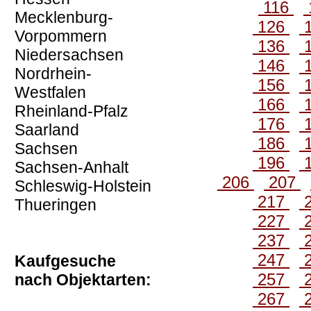
116
Mecklenburg-
126
Vorpommern
136
Niedersachsen
146
Nordrhein-
156
Westfalen
166
Rheinland-Pfalz
176
Saarland
186
Sachsen
196
Sachsen-Anhalt
206
207
Schleswig-Holstein
217
Thueringen
227
237
247
Kaufgesuche
257
nach Objektarten:
267