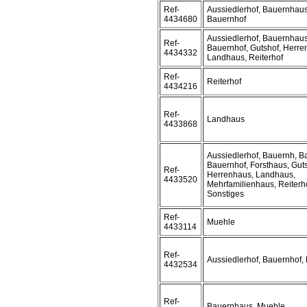
Ref-
Aussiedlerhof, Bauernhaus
4434680
Bauernhof
Aussiedlerhof, Bauernhaus
Ref-
Bauernhof, Gutshof, Herre
4434332
Landhaus, Reiterhof
Ref-
Reiterhof
4434216
Ref-
Landhaus
4433868
Aussiedlerhof, Bauernh, B
Bauernhof, Forsthaus, Guts
Ref-
Herrenhaus, Landhaus,
4433520
Mehrfamilienhaus, Reiterho
Sonstiges
Ref-
Muehle
4433114
Ref-
Aussiedlerhof, Bauernhof, 
4432534
Ref-
Bauernhaus, Muehle