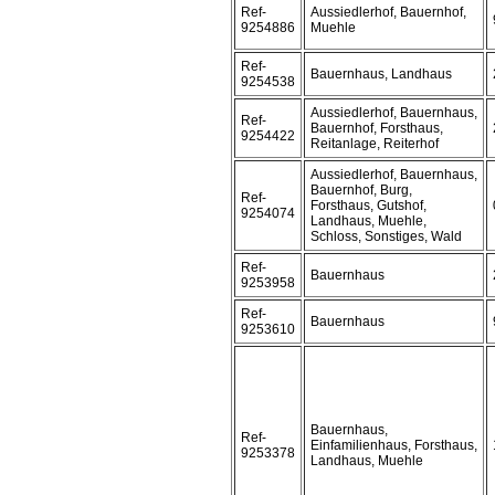
Ref-
Aussiedlerhof, Bauernhof,
9254886
Muehle
Ref-
Bauernhaus, Landhaus
9254538
Aussiedlerhof, Bauernhaus,
Ref-
Bauernhof, Forsthaus,
9254422
Reitanlage, Reiterhof
Aussiedlerhof, Bauernhaus,
Bauernhof, Burg,
Ref-
Forsthaus, Gutshof,
9254074
Landhaus, Muehle,
Schloss, Sonstiges, Wald
Ref-
Bauernhaus
9253958
Ref-
Bauernhaus
9253610
Bauernhaus,
Ref-
Einfamilienhaus, Forsthaus,
9253378
Landhaus, Muehle