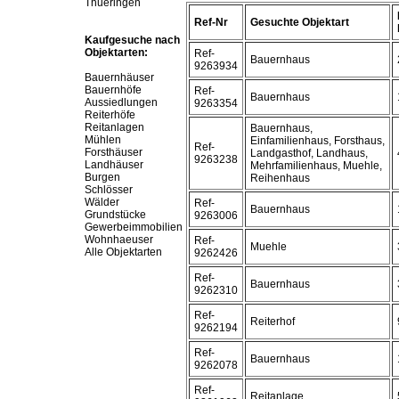
Thueringen
Ref-Nr
Gesuchte Objektart
Kaufgesuche nach
Objektarten:
Ref-
Bauernhaus
9263934
Bauernhäuser
Bauernhöfe
Ref-
Bauernhaus
Aussiedlungen
9263354
Reiterhöfe
Reitanlagen
Bauernhaus,
Mühlen
Einfamilienhaus, Forsthaus,
Ref-
Forsthäuser
Landgasthof, Landhaus,
9263238
Landhäuser
Mehrfamilienhaus, Muehle,
Burgen
Reihenhaus
Schlösser
Wälder
Ref-
Bauernhaus
Grundstücke
9263006
Gewerbeimmobilien
Wohnhaeuser
Ref-
Muehle
Alle Objektarten
9262426
Ref-
Bauernhaus
9262310
Ref-
Reiterhof
9262194
Ref-
Bauernhaus
9262078
Ref-
Reitanlage