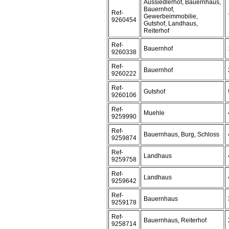
Aussiedlerhof, Bauernhaus,
Bauernhof,
Ref-
Gewerbeimmobilie,
9260454
Gutshof, Landhaus,
Reiterhof
Ref-
Bauernhof
9260338
Ref-
Bauernhof
9260222
Ref-
Gutshof
9260106
Ref-
Muehle
9259990
Ref-
Bauernhaus, Burg, Schloss
9259874
Ref-
Landhaus
9259758
Ref-
Landhaus
9259642
Ref-
Bauernhaus
9259178
Ref-
Bauernhaus, Reiterhof
9258714