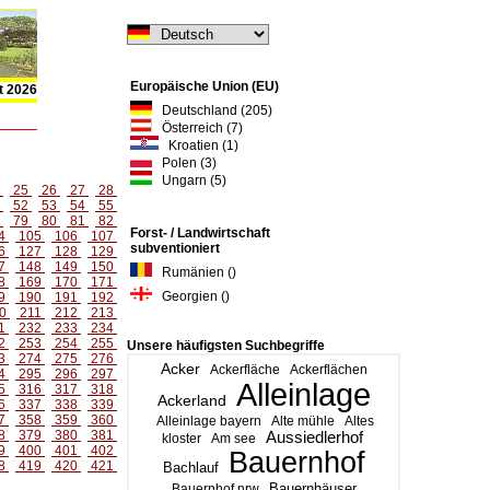
Europäische Union (EU)
t 2026
Deutschland (205)
Österreich (7)
Kroatien (1)
Polen (3)
Ungarn (5)
4
25
26
27
28
1
52
53
54
55
8
79
80
81
82
Forst- / Landwirtschaft
4
105
106
107
subventioniert
6
127
128
129
7
148
149
150
Rumänien ()
8
169
170
171
Georgien ()
9
190
191
192
0
211
212
213
1
232
233
234
2
253
254
255
Unsere häufigsten Suchbegriffe
3
274
275
276
Acker
Ackerfläche
Ackerflächen
4
295
296
297
Alleinlage
5
316
317
318
Ackerland
6
337
338
339
7
358
359
360
Alleinlage bayern
Alte mühle
Altes
8
379
380
381
Aussiedlerhof
kloster
Am see
9
400
401
402
Bauernhof
8
419
420
421
Bachlauf
Bauernhäuser
Bauernhof nrw