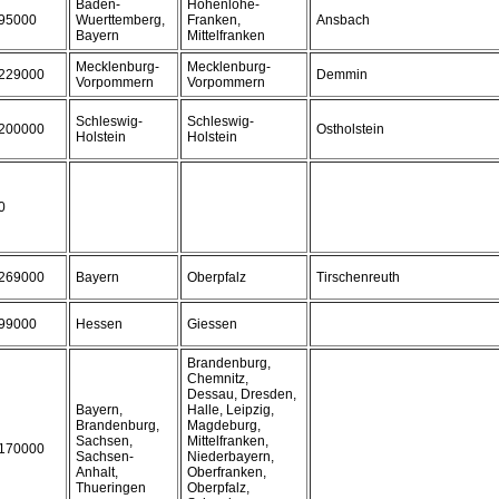
Baden-
Hohenlohe-
95000
Wuerttemberg,
Franken,
Ansbach
Bayern
Mittelfranken
Mecklenburg-
Mecklenburg-
229000
Demmin
Vorpommern
Vorpommern
Schleswig-
Schleswig-
200000
Ostholstein
Holstein
Holstein
0
269000
Bayern
Oberpfalz
Tirschenreuth
99000
Hessen
Giessen
Brandenburg,
Chemnitz,
Dessau, Dresden,
Bayern,
Halle, Leipzig,
Brandenburg,
Magdeburg,
Sachsen,
Mittelfranken,
170000
Sachsen-
Niederbayern,
Anhalt,
Oberfranken,
Thueringen
Oberpfalz,