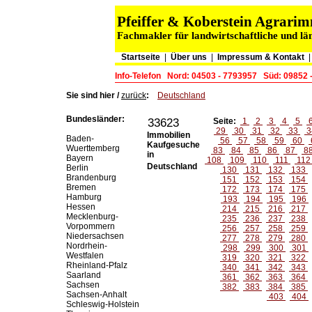
Pfeiffer & Koberstein Agrar
Fachmakler für landwirtschaftliche und lä
Startseite
|
Über uns
|
Impressum & Kontakt
Info-Telefon
Nord: 04503 - 7793957
Süd: 09852 
Sie sind hier /
zurück
:
Deutschland
Bundesländer:
33623
Seite:
1
2
3
4
5
29
30
31
32
33
3
Immobilien
Baden-
56
57
58
59
60
Kaufgesuche
Wuerttemberg
83
84
85
86
87
8
in
Bayern
108
109
110
111
11
Deutschland
Berlin
130
131
132
133
Brandenburg
151
152
153
154
Bremen
172
173
174
175
Hamburg
193
194
195
196
Hessen
214
215
216
217
Mecklenburg-
235
236
237
238
Vorpommern
256
257
258
259
Niedersachsen
277
278
279
280
Nordrhein-
298
299
300
301
Westfalen
319
320
321
322
Rheinland-Pfalz
340
341
342
343
Saarland
361
362
363
364
Sachsen
382
383
384
385
Sachsen-Anhalt
403
404
Schleswig-Holstein