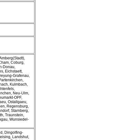
 Amberg(Stadt),
Cham, Coburg,
en-Donau,
, Eichstaett,
Freyung-Grafenau,
Partenkirchen,
onach, Kulmbach,
htenfels,
enchen, Neu-Ulm,
eumarkt-OPF,
eu, Ostallgaeu,
gen, Regensburg,
ndorf, Starnberg,
h, Traunstein,
ngau, Wunsiedel-
d, Dingolfing-
eising, Landshut,