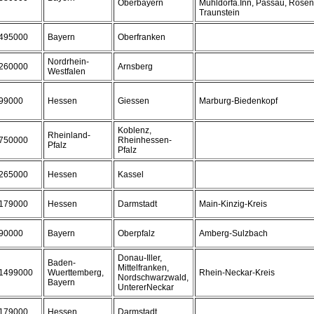
Oberbayern
Mühldorfa.Inn, Passau, Rosenh
Traunstein
495000
Bayern
Oberfranken
Nordrhein-
260000
Arnsberg
Westfalen
99000
Hessen
Giessen
Marburg-Biedenkopf
Koblenz,
Rheinland-
750000
Rheinhessen-
Pfalz
Pfalz
265000
Hessen
Kassel
179000
Hessen
Darmstadt
Main-Kinzig-Kreis
90000
Bayern
Oberpfalz
Amberg-Sulzbach
Donau-Iller,
Baden-
Mittelfranken,
1499000
Wuerttemberg,
Rhein-Neckar-Kreis
Nordschwarzwald,
Bayern
UntererNeckar
179000
Hessen
Darmstadt