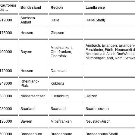
Kaufpreis
Bundesland
Region
Landkreise
bis ...
Sachsen-
219000
Halle
Halle(Stadt)
Anhalt
175000
Hessen
Giessen
Ansbach, Erlangen, Erlangen-
Mittelfranken,
Forchheim, Fürth, Neumarkti.d
400000
Bayern
Oberfranken,
Neustadta.d.Aisch-BadWindsh
Oberpfalz
NürnbergerLand, Roth, Schw
179000
Hessen
Darmstadt
Rheinland-
348000
Koblenz
Pfalz
380000
Niedersachsen
Lueneburg
Uelzen
980000
Saarland
Saarland
Saarbruecken
195000
Bayern
Mittelfranken
Neustadt-Aisch
500000
Brandenburg
Brandenburg
Brandenburg(Stadt)