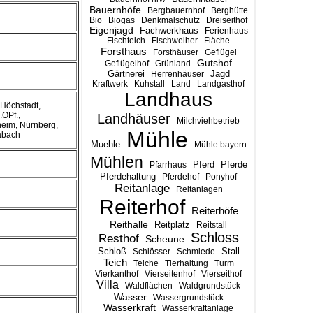
Bauernhöfe
Bergbauernhof
Berghütte
Bio
Biogas
Denkmalschutz
Dreiseithof
Eigenjagd
Fachwerkhaus
Ferienhaus
Fischteich
Fischweiher
Fläche
Forsthaus
Forsthäuser
Geflügel
Gutshof
Geflügelhof
Grünland
Gärtnerei
Jagd
Herrenhäuser
Kraftwerk
Kuhstall
Land
Landgasthof
Landhaus
Höchstadt,
.OPf.,
Landhäuser
Milchviehbetrieb
eim, Nürnberg,
Mühle
abach
Muehle
Mühle bayern
Mühlen
Pferd
Pferde
Pfarrhaus
Pferdehaltung
Pferdehof
Ponyhof
Reitanlage
Reitanlagen
Reiterhof
Reiterhöfe
Reithalle
Reitplatz
Reitstall
Schloss
Resthof
Scheune
Stall
Schloß
Schlösser
Schmiede
Teich
Teiche
Tierhaltung
Turm
Vierkanthof
Vierseitenhof
Vierseithof
Villa
Waldflächen
Waldgrundstück
Wasser
Wassergrundstück
Wasserkraft
Wasserkraftanlage