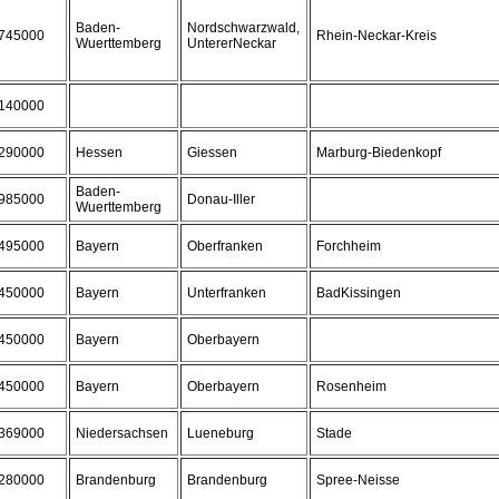
Baden-
Nordschwarzwald,
745000
Rhein-Neckar-Kreis
Wuerttemberg
UntererNeckar
140000
290000
Hessen
Giessen
Marburg-Biedenkopf
Baden-
985000
Donau-Iller
Wuerttemberg
495000
Bayern
Oberfranken
Forchheim
450000
Bayern
Unterfranken
BadKissingen
450000
Bayern
Oberbayern
450000
Bayern
Oberbayern
Rosenheim
369000
Niedersachsen
Lueneburg
Stade
280000
Brandenburg
Brandenburg
Spree-Neisse