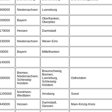
369000
Niedersachsen
Lueneburg
Oberfranken,
269000
Bayern
Oberpfalz
179000
Hessen
Darmstadt
330000
Niedersachsen
Weser-Ems
69000
Bayern
Mittelfranken
140000
Braunschweig,
Bremen,
Bremen,
Niedersachsen,
280000
Lueneburg,
Ostholstein
Schleswig-
Schleswig-
Holstein
Holstein
Nordrhein-
1200000
Arnsberg
Soest
Westfalen
Darmstadt,
449000
Hessen
Main-Kinzig-Kreis
Giessen