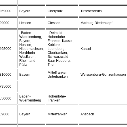
269000
Bayern
Oberpfalz
Tirschenreuth
99000
Hessen
Giessen
Marburg-Biedenkopf
, Baden-
, Detmold,
Wuerttemberg,
Hohenlohe-
Bayern,
Franken, Kassel,
Hessen,
Koblenz,
495000
Niedersachsen,
Lueneburg,
Kassel
Nordrhein-
Oberfranken,
Westfalen,
Schwarzwald-
Rheinland-
Baar-Heuberg,
Pfalz
Trier
Mittelfranken,
310000
Bayern
Weissenburg-Gunzenhausen
Unterfranken
735000
Baden-
Hohenlohe-
550000
Wuerttemberg
Franken
69000
Bayern
Mittelfranken
Ansbach