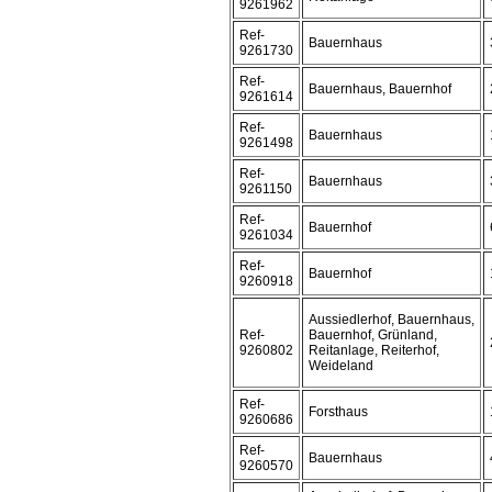
9261962
Ref-
Bauernhaus
9261730
Ref-
Bauernhaus, Bauernhof
9261614
Ref-
Bauernhaus
9261498
Ref-
Bauernhaus
9261150
Ref-
Bauernhof
9261034
Ref-
Bauernhof
9260918
Aussiedlerhof, Bauernhaus,
Ref-
Bauernhof, Grünland,
9260802
Reitanlage, Reiterhof,
Weideland
Ref-
Forsthaus
9260686
Ref-
Bauernhaus
9260570