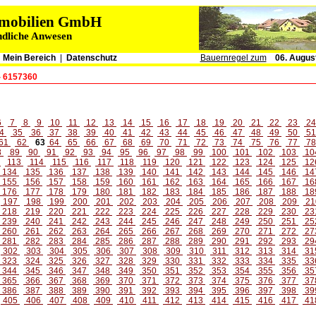
immobilien GmbH
ndliche Anwesen
|
Mein Bereich
|
Datenschutz
Bauernregel zum
06. Augus
- 6157360
6
7
8
9
10
11
12
13
14
15
16
17
18
19
20
21
22
23
2
4
35
36
37
38
39
40
41
42
43
44
45
46
47
48
49
50
5
61
62
63
64
65
66
67
68
69
70
71
72
73
74
75
76
77
7
8
89
90
91
92
93
94
95
96
97
98
99
100
101
102
103
10
2
113
114
115
116
117
118
119
120
121
122
123
124
125
12
134
135
136
137
138
139
140
141
142
143
144
145
146
14
155
156
157
158
159
160
161
162
163
164
165
166
167
16
176
177
178
179
180
181
182
183
184
185
186
187
188
18
197
198
199
200
201
202
203
204
205
206
207
208
209
21
218
219
220
221
222
223
224
225
226
227
228
229
230
23
239
240
241
242
243
244
245
246
247
248
249
250
251
25
260
261
262
263
264
265
266
267
268
269
270
271
272
27
281
282
283
284
285
286
287
288
289
290
291
292
293
29
302
303
304
305
306
307
308
309
310
311
312
313
314
31
323
324
325
326
327
328
329
330
331
332
333
334
335
33
344
345
346
347
348
349
350
351
352
353
354
355
356
35
365
366
367
368
369
370
371
372
373
374
375
376
377
37
386
387
388
389
390
391
392
393
394
395
396
397
398
39
405
406
407
408
409
410
411
412
413
414
415
416
417
41