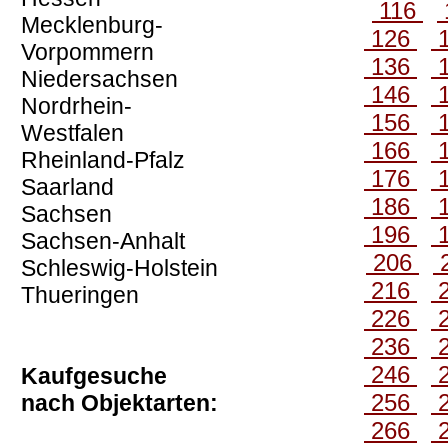
116
Mecklenburg-
126
Vorpommern
136
Niedersachsen
146
Nordrhein-
156
Westfalen
166
Rheinland-Pfalz
176
Saarland
186
Sachsen
196
Sachsen-Anhalt
206
Schleswig-Holstein
216
Thueringen
226
236
246
Kaufgesuche
256
nach Objektarten:
266