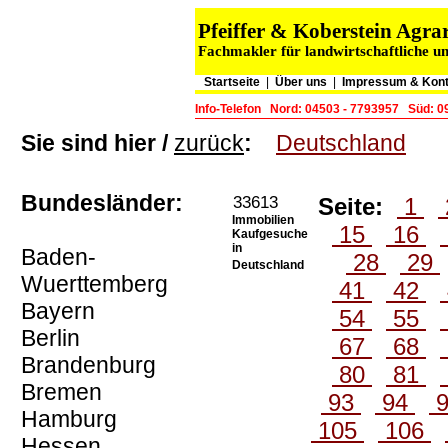
Pfeiffer & Koberstein Ag
Fachmakler für landwirtschaftliche u
Startseite
|
Über uns
|
Impressum & Kont
Info-Telefon
Nord: 04503 - 7793957
Süd: 0
Sie sind hier /
zurück
:
Deutschland
Bundesländer:
33613
Seite:
1
Immobilien
15
16
Kaufgesuche
in
Baden-
28
29
Deutschland
Wuerttemberg
41
42
Bayern
54
55
Berlin
67
68
Brandenburg
80
81
Bremen
93
94
Hamburg
105
106
Hessen