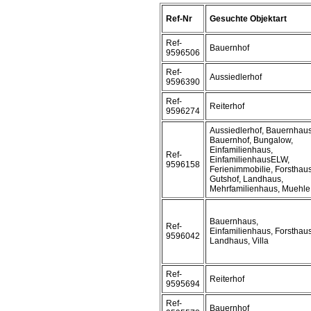
Ref-Nr
Gesuchte Objektart
Ref-
Bauernhof
9596506
Ref-
Aussiedlerhof
9596390
Ref-
Reiterhof
9596274
Aussiedlerhof, Bauernhaus
Bauernhof, Bungalow,
Einfamilienhaus,
Ref-
EinfamilienhausELW,
9596158
Ferienimmobilie, Forsthaus
Gutshof, Landhaus,
Mehrfamilienhaus, Muehle
Bauernhaus,
Ref-
Einfamilienhaus, Forsthaus
9596042
Landhaus, Villa
Ref-
Reiterhof
9595694
Ref-
Bauernhof