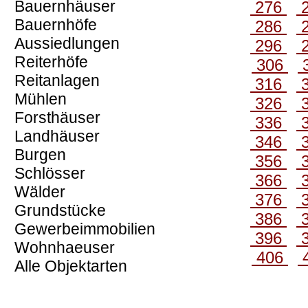
Bauernhäuser
276
Bauernhöfe
286
Aussiedlungen
296
Reiterhöfe
306
Reitanlagen
316
Mühlen
326
Forsthäuser
336
Landhäuser
346
Burgen
356
Schlösser
366
Wälder
376
Grundstücke
386
Gewerbeimmobilien
396
Wohnhaeuser
406
Alle Objektarten