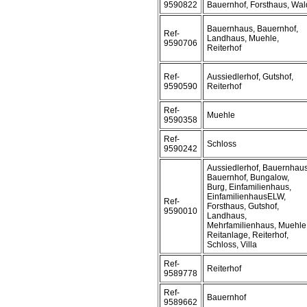
9590822
Bauernhof, Forsthaus, Wal
Bauernhaus, Bauernhof,
Ref-
Landhaus, Muehle,
9590706
Reiterhof
Ref-
Aussiedlerhof, Gutshof,
9590590
Reiterhof
Ref-
Muehle
9590358
Ref-
Schloss
9590242
Aussiedlerhof, Bauernhaus
Bauernhof, Bungalow,
Burg, Einfamilienhaus,
EinfamilienhausELW,
Ref-
Forsthaus, Gutshof,
9590010
Landhaus,
Mehrfamilienhaus, Muehle
Reitanlage, Reiterhof,
Schloss, Villa
Ref-
Reiterhof
9589778
Ref-
Bauernhof
9589662