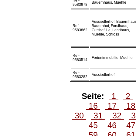
Ref-
Bauernhaus, Muehle
9583978
Aussiedlerhof, Bauernhaus
Ref-
Bauernhof, Forsthaus,
9583862
Gutshof, La, Landhaus,
Muehle, Schloss
Ref-
Ferienimmobilie, Muehle
9583514
Ref-
Aussiedlerhof
9583282
Seite:
1
2
16
17
1
30
31
32
3
45
46
4
59
60
6