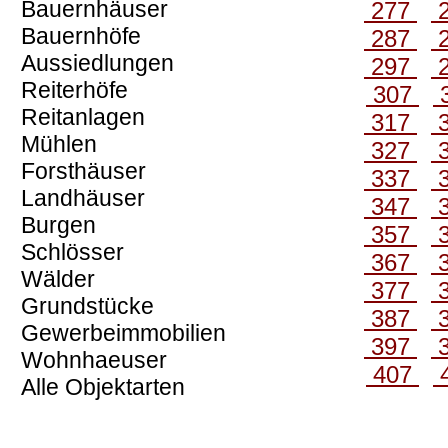
Bauernhäuser
277
Bauernhöfe
287
Aussiedlungen
297
Reiterhöfe
307
Reitanlagen
317
Mühlen
327
Forsthäuser
337
Landhäuser
347
Burgen
357
Schlösser
367
Wälder
377
Grundstücke
387
Gewerbeimmobilien
397
Wohnhaeuser
407
Alle Objektarten