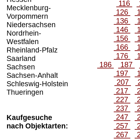
116
Mecklenburg-
126
Vorpommern
136
Niedersachsen
146
Nordrhein-
156
Westfalen
166
Rheinland-Pfalz
176
Saarland
186
187
Sachsen
197
Sachsen-Anhalt
207
Schleswig-Holstein
217
Thueringen
227
237
247
Kaufgesuche
257
nach Objektarten:
267