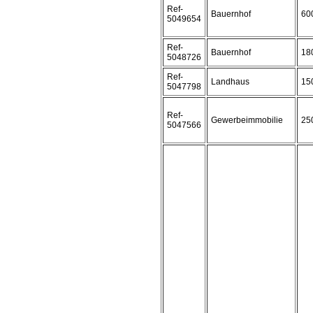
Ref-
Bauernhof
60
5049654
Ref-
Bauernhof
18
5048726
Ref-
Landhaus
15
5047798
Ref-
Gewerbeimmobilie
25
5047566