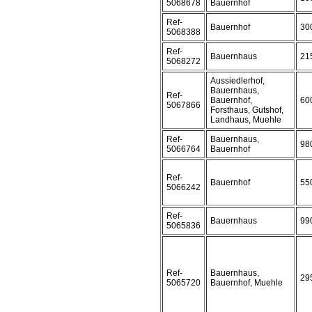
5068678
Bauernhof
Ref-
Bauernhof
30
5068388
Ref-
Bauernhaus
21
5068272
Aussiedlerhof,
Bauernhaus,
Ref-
Bauernhof,
60
5067866
Forsthaus, Gutshof,
Landhaus, Muehle
Ref-
Bauernhaus,
98
5066764
Bauernhof
Ref-
Bauernhof
55
5066242
Ref-
Bauernhaus
99
5065836
Ref-
Bauernhaus,
29
5065720
Bauernhof, Muehle