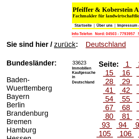
Pfeiffer & Koberstein
Fachmakler für landwirtschaftli
Startseite
|
Über uns
|
Impressum 
Info-Telefon
Nord: 04503 - 7793957
Sie sind hier /
zurück
:
Deutschland
Bundesländer:
33623
Seite:
1
Immobilien
15
16
Kaufgesuche
in
Baden-
28
29
Deutschland
Wuerttemberg
41
42
Bayern
54
55
Berlin
67
68
Brandenburg
80
81
Bremen
93
94
Hamburg
105
106
Hessen