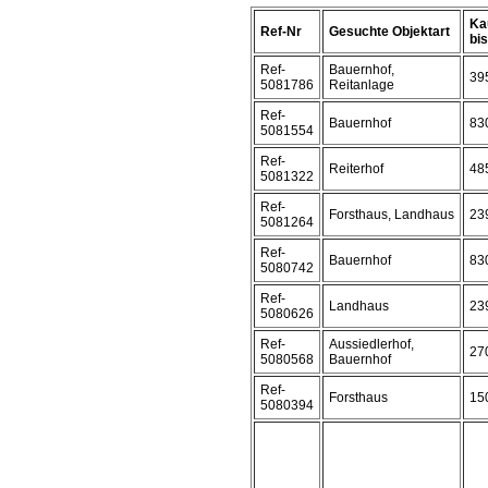
Ka
Ref-Nr
Gesuchte Objektart
bis 
Ref-
Bauernhof,
39
5081786
Reitanlage
Ref-
Bauernhof
83
5081554
Ref-
Reiterhof
48
5081322
Ref-
Forsthaus, Landhaus
23
5081264
Ref-
Bauernhof
83
5080742
Ref-
Landhaus
23
5080626
Ref-
Aussiedlerhof,
27
5080568
Bauernhof
Ref-
Forsthaus
15
5080394