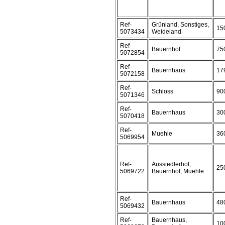
Ref-
Grünland, Sonstiges,
15
5073434
Weideland
Ref-
Bauernhof
75
5072854
Ref-
Bauernhaus
17
5072158
Ref-
Schloss
90
5071346
Ref-
Bauernhaus
30
5070418
Ref-
Muehle
36
5069954
Ref-
Aussiedlerhof,
25
5069722
Bauernhof, Muehle
Ref-
Bauernhaus
48
5069432
Ref-
Bauernhaus,
10