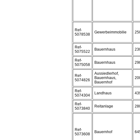
Ref-
Gewerbeimmobilie
25
5078538
Ref-
Bauernhaus
23
5075522
Ref-
Bauernhaus
29
5075058
Aussiedlerhof,
Ref-
Bauernhaus,
20
5074826
Bauernhof
Ref-
Landhaus
43
5074304
Ref-
Reitanlage
28
5073840
Ref-
Bauernhof
64
5073608