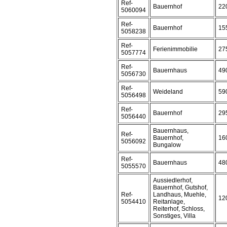
Ref-
Bauernhof
22
5060094
Ref-
Bauernhof
15
5058238
Ref-
Ferienimmobilie
27
5057774
Ref-
Bauernhaus
49
5056730
Ref-
Weideland
59
5056498
Ref-
Bauernhof
29
5056440
Bauernhaus,
Ref-
Bauernhof,
16
5056092
Bungalow
Ref-
Bauernhaus
48
5055570
Aussiedlerhof,
Bauernhof, Gutshof,
Ref-
Landhaus, Muehle,
12
5054410
Reitanlage,
Reiterhof, Schloss,
Sonstiges, Villa