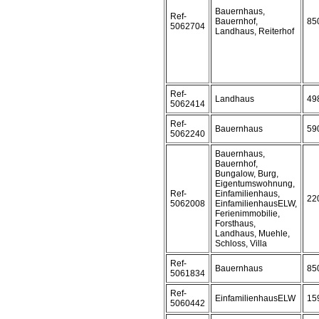
Bauernhaus,
Ref-
Bauernhof,
85
5062704
Landhaus, Reiterhof
Ref-
Landhaus
49
5062414
Ref-
Bauernhaus
59
5062240
Bauernhaus,
Bauernhof,
Bungalow, Burg,
Eigentumswohnung,
Ref-
Einfamilienhaus,
22
5062008
EinfamilienhausELW,
Ferienimmobilie,
Forsthaus,
Landhaus, Muehle,
Schloss, Villa
Ref-
Bauernhaus
85
5061834
Ref-
EinfamilienhausELW
15
5060442