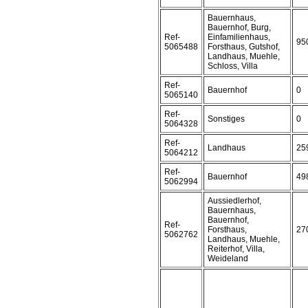
Bauernhaus,
Bauernhof, Burg,
Ref-
Einfamilienhaus,
95
5065488
Forsthaus, Gutshof,
Landhaus, Muehle,
Schloss, Villa
Ref-
Bauernhof
0
5065140
Ref-
Sonstiges
0
5064328
Ref-
Landhaus
25
5064212
Ref-
Bauernhof
49
5062994
Aussiedlerhof,
Bauernhaus,
Bauernhof,
Ref-
Forsthaus,
27
5062762
Landhaus, Muehle,
Reiterhof, Villa,
Weideland