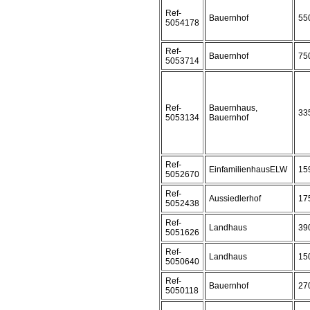
Ref-
Bauernhof
55
5054178
Ref-
Bauernhof
75
5053714
Ref-
Bauernhaus,
33
5053134
Bauernhof
Ref-
EinfamilienhausELW
15
5052670
Ref-
Aussiedlerhof
17
5052438
Ref-
Landhaus
39
5051626
Ref-
Landhaus
15
5050640
Ref-
Bauernhof
27
5050118