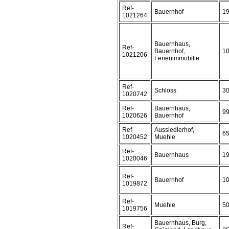
Ref-
Bauernhof
1
1021264
Bauernhaus,
Ref-
Bauernhof,
1
1021206
Ferienimmobilie
Ref-
Schloss
3
1020742
Ref-
Bauernhaus,
9
1020626
Bauernhof
Ref-
Aussiedlerhof,
6
1020452
Muehle
Ref-
Bauernhaus
1
1020046
Ref-
Bauernhof
1
1019872
Ref-
Muehle
5
1019756
Bauernhaus, Burg,
Ref-