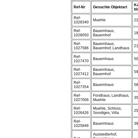
Ka
Ref-Nr
Gesuchte Objektart
bis
Ref-
Muehle
2
1028340
Ref-
Bauernhaus,
1
1028050
Bauernhof
Ref-
Bauernhaus,
2
1027586
Bauernhof, Landhaus
Ref-
Bauernhaus
5
1027470
Ref-
Bauernhaus,
5
1027412
Bauernhof
Ref-
Bauernhaus
5
1027354
Ref-
Forsthaus, Landhaus,
3
1027006
Muehle
Ref-
Muehle, Schloss,
2
1026426
Sonstiges, Villa
Ref-
Bauernhaus
3
1025846
Aussiedlerhof,