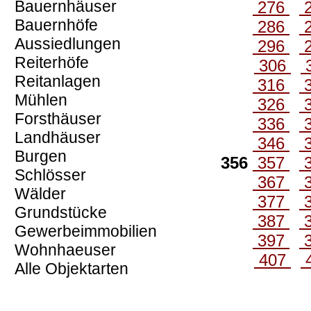
Bauernhäuser
276
Bauernhöfe
286
Aussiedlungen
296
Reiterhöfe
306
Reitanlagen
316
Mühlen
326
Forsthäuser
336
Landhäuser
346
Burgen
356
357
Schlösser
367
Wälder
377
Grundstücke
387
Gewerbeimmobilien
397
Wohnhaeuser
407
Alle Objektarten