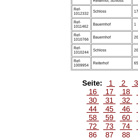
Reiterhof, Schloss
Ref-
Schloss
1
1012332
Ref-
Bauernhof
1
1011462
Ref-
Bauernhof
2
1010766
Ref-
Schloss
2
1010244
Ref-
Reiterhof
6
1009954
Seite:
1
2
16
17
18
30
31
32
44
45
46
58
59
60
72
73
74
86
87
88