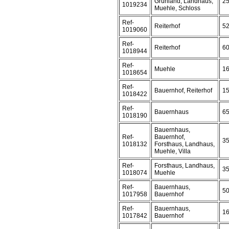
Grünland, Landhaus,
2
1019234
Muehle, Schloss
Ref-
Reiterhof
5
1019060
Ref-
Reiterhof
6
1018944
Ref-
Muehle
1
1018654
Ref-
Bauernhof, Reiterhof
1
1018422
Ref-
Bauernhaus
6
1018190
Bauernhaus,
Ref-
Bauernhof,
3
1018132
Forsthaus, Landhaus,
Muehle, Villa
Ref-
Forsthaus, Landhaus,
3
1018074
Muehle
Ref-
Bauernhaus,
5
1017958
Bauernhof
Ref-
Bauernhaus,
1
1017842
Bauernhof