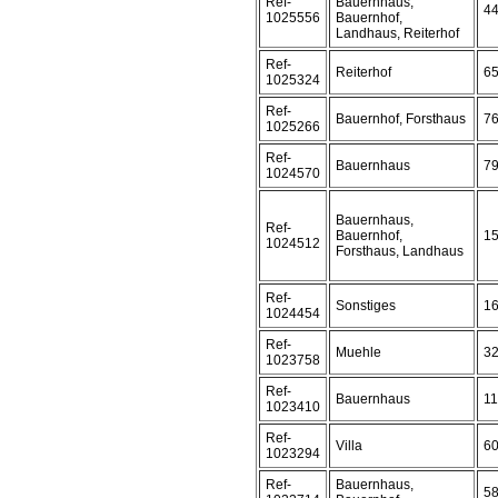
Ref-
Bauernhaus,
4
1025556
Bauernhof,
Landhaus, Reiterhof
Ref-
Reiterhof
6
1025324
Ref-
Bauernhof, Forsthaus
7
1025266
Ref-
Bauernhaus
7
1024570
Bauernhaus,
Ref-
Bauernhof,
1
1024512
Forsthaus, Landhaus
Ref-
Sonstiges
1
1024454
Ref-
Muehle
3
1023758
Ref-
Bauernhaus
1
1023410
Ref-
Villa
6
1023294
Ref-
Bauernhaus,
5