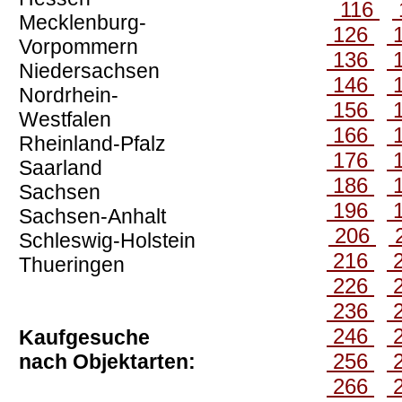
116
Mecklenburg-
126
Vorpommern
136
Niedersachsen
146
Nordrhein-
156
Westfalen
166
Rheinland-Pfalz
176
Saarland
186
Sachsen
196
Sachsen-Anhalt
206
Schleswig-Holstein
216
Thueringen
226
236
246
Kaufgesuche
256
nach Objektarten:
266