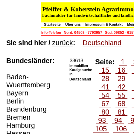
Pfeiffer & Koberstein Agrarimm
Fachmakler für landwirtschaftliche und ländli
Startseite
|
Über uns
|
Impressum & Kontakt
|
Mei
Info-Telefon
Nord: 04503 - 7793957
Süd: 09852 - 61
Sie sind hier /
zurück
:
Deutschland
Bundesländer:
33613
Seite:
1
Immobilien
15
16
Kaufgesuche
in
Baden-
28
29
Deutschland
Wuerttemberg
41
42
Bayern
54
55
Berlin
67
68
Brandenburg
80
81
Bremen
93
94
Hamburg
105
106
Hessen