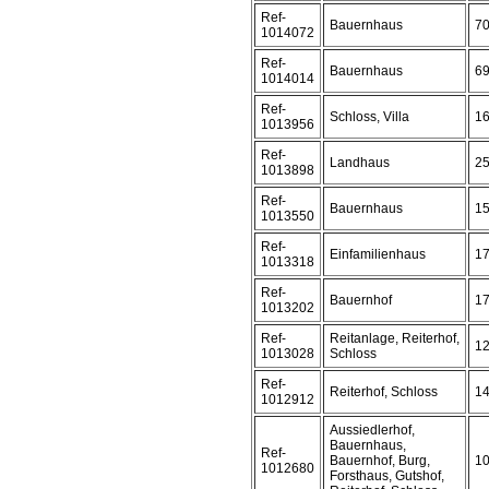
Ref-
Bauernhaus
7
1014072
Ref-
Bauernhaus
6
1014014
Ref-
Schloss, Villa
1
1013956
Ref-
Landhaus
2
1013898
Ref-
Bauernhaus
1
1013550
Ref-
Einfamilienhaus
1
1013318
Ref-
Bauernhof
1
1013202
Ref-
Reitanlage, Reiterhof,
1
1013028
Schloss
Ref-
Reiterhof, Schloss
1
1012912
Aussiedlerhof,
Bauernhaus,
Ref-
Bauernhof, Burg,
1
1012680
Forsthaus, Gutshof,