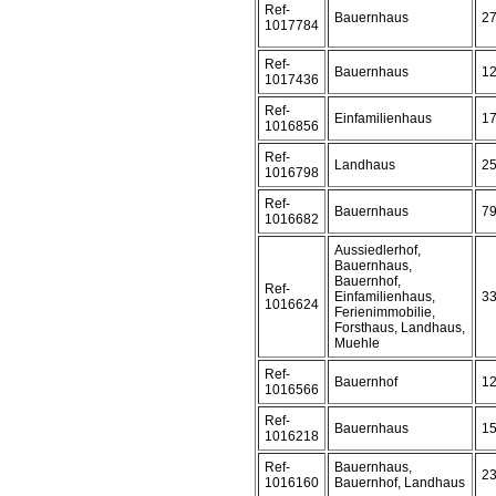
Ref-
Bauernhaus
2
1017784
Ref-
Bauernhaus
1
1017436
Ref-
Einfamilienhaus
1
1016856
Ref-
Landhaus
2
1016798
Ref-
Bauernhaus
7
1016682
Aussiedlerhof,
Bauernhaus,
Bauernhof,
Ref-
Einfamilienhaus,
3
1016624
Ferienimmobilie,
Forsthaus, Landhaus,
Muehle
Ref-
Bauernhof
1
1016566
Ref-
Bauernhaus
1
1016218
Ref-
Bauernhaus,
2
1016160
Bauernhof, Landhaus