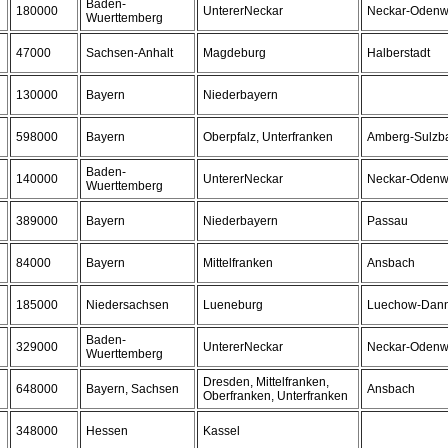
Baden-
180000
UntererNeckar
Neckar-Odenw
Wuerttemberg
47000
Sachsen-Anhalt
Magdeburg
Halberstadt
130000
Bayern
Niederbayern
598000
Bayern
Oberpfalz, Unterfranken
Amberg-Sulzb
Baden-
140000
UntererNeckar
Neckar-Odenw
Wuerttemberg
389000
Bayern
Niederbayern
Passau
84000
Bayern
Mittelfranken
Ansbach
185000
Niedersachsen
Lueneburg
Luechow-Dan
Baden-
329000
UntererNeckar
Neckar-Odenw
Wuerttemberg
Dresden, Mittelfranken,
648000
Bayern, Sachsen
Ansbach
Oberfranken, Unterfranken
348000
Hessen
Kassel