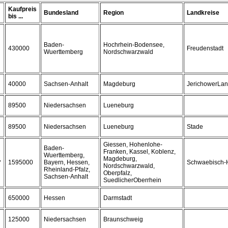
Kaufpreis
Bundesland
Region
Landkreise
bis ...
Baden-
Hochrhein-Bodensee,
430000
Freudenstadt
Wuerttemberg
Nordschwarzwald
40000
Sachsen-Anhalt
Magdeburg
JerichowerLa
89500
Niedersachsen
Lueneburg
89500
Niedersachsen
Lueneburg
Stade
Giessen, Hohenlohe-
Baden-
Franken, Kassel, Koblenz,
Wuerttemberg,
,
Magdeburg,
1595000
Bayern, Hessen,
Schwaebisch-H
Nordschwarzwald,
Rheinland-Pfalz,
Oberpfalz,
Sachsen-Anhalt
SuedlicherOberrhein
650000
Hessen
Darmstadt
125000
Niedersachsen
Braunschweig