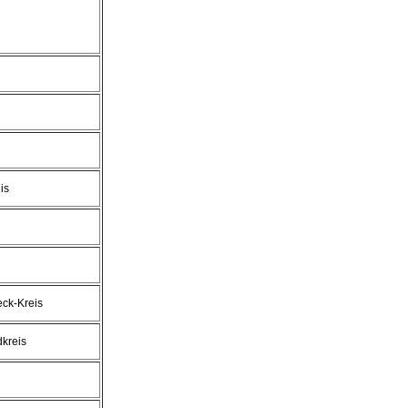
is
ck-Kreis
kreis