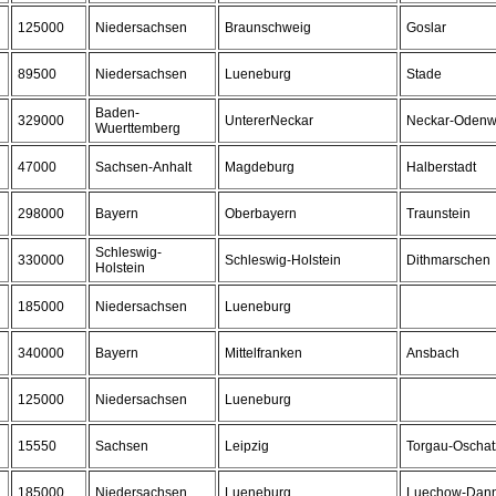
125000
Niedersachsen
Braunschweig
Goslar
89500
Niedersachsen
Lueneburg
Stade
Baden-
329000
UntererNeckar
Neckar-Odenw
Wuerttemberg
47000
Sachsen-Anhalt
Magdeburg
Halberstadt
298000
Bayern
Oberbayern
Traunstein
Schleswig-
330000
Schleswig-Holstein
Dithmarschen
Holstein
185000
Niedersachsen
Lueneburg
340000
Bayern
Mittelfranken
Ansbach
125000
Niedersachsen
Lueneburg
15550
Sachsen
Leipzig
Torgau-Oschat
185000
Niedersachsen
Lueneburg
Luechow-Dan