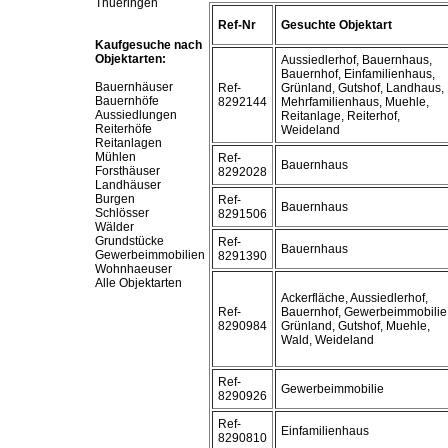
Thueringen
Ref-Nr
Gesuchte Objektart
Kaufgesuche nach
Objektarten:
Aussiedlerhof, Bauernhaus,
Bauernhof, Einfamilienhaus,
Bauernhäuser
Ref-
Grünland, Gutshof, Landhaus,
Bauernhöfe
8292144
Mehrfamilienhaus, Muehle,
Aussiedlungen
Reitanlage, Reiterhof,
Reiterhöfe
Weideland
Reitanlagen
Mühlen
Ref-
Bauernhaus
Forsthäuser
8292028
Landhäuser
Burgen
Ref-
Bauernhaus
Schlösser
8291506
Wälder
Grundstücke
Ref-
Bauernhaus
Gewerbeimmobilien
8291390
Wohnhaeuser
Alle Objektarten
Ackerfläche, Aussiedlerhof,
Ref-
Bauernhof, Gewerbeimmobilie
8290984
Grünland, Gutshof, Muehle,
Wald, Weideland
Ref-
Gewerbeimmobilie
8290926
Ref-
Einfamilienhaus
8290810