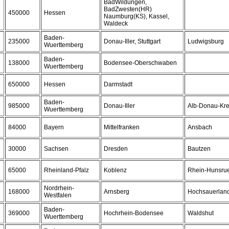
BadWildungen,
BadZwesten(HR)
450000
Hessen
Naumburg(KS), Kassel,
Waldeck
Baden-
235000
Donau-Iller, Stuttgart
Ludwigsburg
Wuerttemberg
Baden-
138000
Bodensee-Oberschwaben
Wuerttemberg
650000
Hessen
Darmstadt
Baden-
985000
Donau-Iller
Alb-Donau-Kre
Wuerttemberg
84000
Bayern
Mittelfranken
Ansbach
30000
Sachsen
Dresden
Bautzen
65000
Rheinland-Pfalz
Koblenz
Rhein-Hunsrue
Nordrhein-
168000
Arnsberg
Hochsauerland
Westfalen
Baden-
369000
Hochrhein-Bodensee
Waldshut
Wuerttemberg