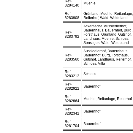
Ref-
Muehle
8284140
Ref-
Grünland, Muehle, Reitanlage,
8283908
Reiterhof, Wald, Weideland
Ackerfläche, Aussiedlerhof,
Bauernhaus, Bauernhof, Burg,
Ref-
Forsthaus, Grünland, Gutshof,
8283792
Landhaus, Muehle, Schloss,
Sonstiges, Wald, Weideland
Aussiedlerhof, Bauernhaus,
Ref-
Bauernhof, Burg, Forsthaus,
8283560
Gutshof, Landhaus, Reiterhof,
Schloss, Villa
Ref-
Schloss
8283212
Ref-
Bauernhof
8282922
Ref-
Muehle, Reitanlage, Reiterhof
8282864
Ref-
Bauernhof
8282342
Ref-
Bauernhof
8281704