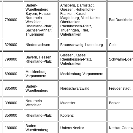
Baden-
Arnsberg, Darmstadt,
Wuerttemberg,
Giessen, Hohenlohe-
Bayern, Hessen,
Franken, Kassel,
Nordrhein-
Magdeburg, Mittelfranken,
790000
BadDuerkhei
Westfalen,
Oberfranken,
Rheinland-Pfalz,
Rheinhessen-Pfalz,
Sachsen-Anhalt,
Thueringen, Trier,
Thueringen
Unterfranken
329000
Niedersachsen
Braunschweig, Lueneburg
Celle
Giessen, Kassel,
Bayern, Hessen,
790000
Rheinhessen-Pfalz,
Schwalm-Eder-
Rheinland-Pfalz
Unterfranken
Mecklenburg-
690000
Mecklenburg-Vorpommern
Vorpommern
Baden-
835000
Nordschwarzwald
Freudenstadt
Wuerttemberg
Nordrhein-
398000
Muenster
Borken
Westfalen
350000
Rheinland-Pfalz
Koblenz
Baden-
180000
UntererNeckar
Neckar-Odenw
Wuerttemberg