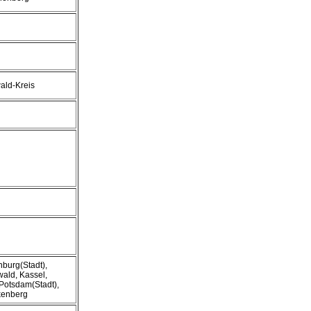
ald-Kreis
nburg(Stadt),
ld, Kassel,
 Potsdam(Stadt),
kenberg