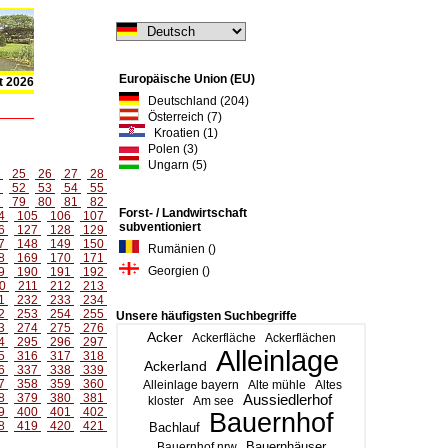
Europäische Union (EU)
t 2026
Deutschland (204)
Österreich (7)
Kroatien (1)
Polen (3)
Ungarn (5)
4
25
26
27
28
1
52
53
54
55
8
79
80
81
82
Forst- / Landwirtschaft
4
105
106
107
subventioniert
6
127
128
129
7
148
149
150
Rumänien ()
8
169
170
171
Georgien ()
9
190
191
192
0
211
212
213
1
232
233
234
2
253
254
255
Unsere häufigsten Suchbegriffe
3
274
275
276
Acker
Ackerfläche
Ackerflächen
4
295
296
297
Alleinlage
5
316
317
318
Ackerland
6
337
338
339
7
358
359
360
Alleinlage bayern
Alte mühle
Altes
8
379
380
381
Aussiedlerhof
kloster
Am see
9
400
401
402
Bauernhof
8
419
420
421
Bachlauf
Bauernhäuser
Bauernhof nrw