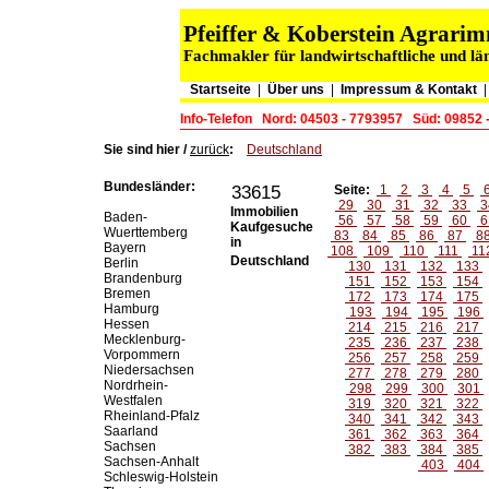
Pfeiffer & Koberstein Agrar
Fachmakler für landwirtschaftliche und lä
Startseite
|
Über uns
|
Impressum & Kontakt
Info-Telefon
Nord: 04503 - 7793957
Süd: 09852 
Sie sind hier /
zurück
:
Deutschland
Bundesländer:
33615
Seite:
1
2
3
4
5
29
30
31
32
33
3
Immobilien
Baden-
56
57
58
59
60
6
Kaufgesuche
Wuerttemberg
83
84
85
86
87
8
in
Bayern
108
109
110
111
11
Deutschland
Berlin
130
131
132
133
Brandenburg
151
152
153
154
Bremen
172
173
174
175
Hamburg
193
194
195
196
Hessen
214
215
216
217
Mecklenburg-
235
236
237
238
Vorpommern
256
257
258
259
Niedersachsen
277
278
279
280
Nordrhein-
298
299
300
301
Westfalen
319
320
321
322
Rheinland-Pfalz
340
341
342
343
Saarland
361
362
363
364
Sachsen
382
383
384
385
Sachsen-Anhalt
403
404
Schleswig-Holstein