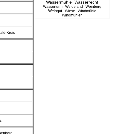
Wassermühle
Wasserrecht
Wasserturm
Weideland
Weinberg
Weingut
Wiese
Windmühle
Windmühlen
ald-Kreis
z
nenberg