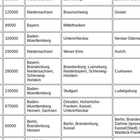
125000
Niedersachsen
Braunschweig
Goslar
89000
Bayern
Mittelfranken
Baden-
329000
UntererNeckar
Neckar-Odenw
Wuerttemberg
295000
Niedersachsen
Weser-Ems
Aurich
Bayern,
Brandenburg,
Brandenburg, Lueneburg,
280000
Niedersachsen,
Niederbayern, Schleswig-
Cuxhaven
Schleswig-
Holstein
Holstein
Baden-
235000
Stuttgart
Ludwigsburg
Wuerttemberg
Baden-
Dresden, Hohenlohe-
875000
Wuerttemberg,
Franken, Kassel,
Hessen, Sachsen
UntererNeckar
Berlin, Brande
Berlin,
Berlin, Brandenburg,
Dahme-Spreewa
60000
Brandenburg,
Kassel
Kassel(Stadt),
Hessen
Waldeck-Fran