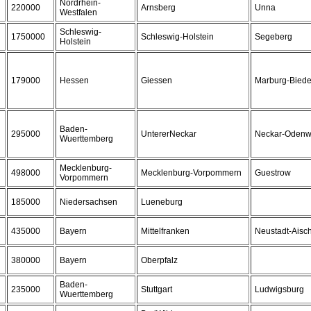
Nordrhein-
220000
Arnsberg
Unna
Westfalen
Schleswig-
1750000
Schleswig-Holstein
Segeberg
Holstein
179000
Hessen
Giessen
Marburg-Biede
Baden-
295000
UntererNeckar
Neckar-Odenw
Wuerttemberg
Mecklenburg-
498000
Mecklenburg-Vorpommern
Guestrow
Vorpommern
185000
Niedersachsen
Lueneburg
435000
Bayern
Mittelfranken
Neustadt-Aisc
380000
Bayern
Oberpfalz
Baden-
235000
Stuttgart
Ludwigsburg
Wuerttemberg