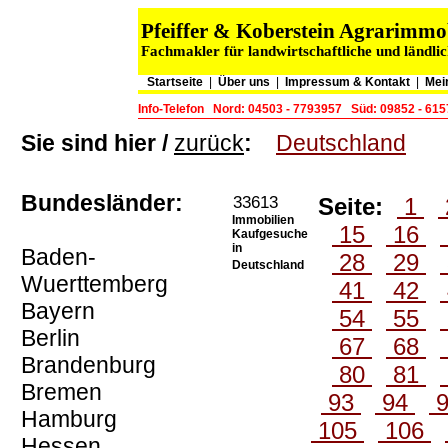
Pfeiffer & Koberstein Agrarimm
Fachmakler für landwirtschaftliche und ländli
Startseite
|
Über uns
|
Impressum & Kontakt
|
Mei
Info-Telefon
Nord: 04503 - 7793957
Süd: 09852 - 61
Sie sind hier /
zurück
:
Deutschland
Bundesländer:
33613
Seite:
1
Immobilien
15
16
Kaufgesuche
in
Baden-
28
29
Deutschland
Wuerttemberg
41
42
Bayern
54
55
Berlin
67
68
Brandenburg
80
81
Bremen
93
94
Hamburg
105
106
Hessen