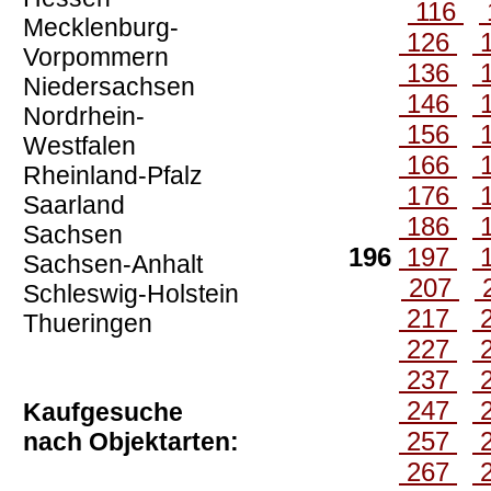
116
Mecklenburg-
126
Vorpommern
136
Niedersachsen
146
Nordrhein-
156
Westfalen
166
Rheinland-Pfalz
176
Saarland
186
Sachsen
196
197
Sachsen-Anhalt
207
Schleswig-Holstein
217
Thueringen
227
237
247
Kaufgesuche
257
nach Objektarten:
267