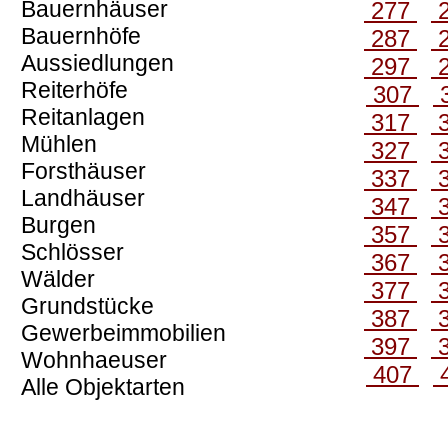
Bauernhäuser
277
Bauernhöfe
287
Aussiedlungen
297
Reiterhöfe
307
Reitanlagen
317
Mühlen
327
Forsthäuser
337
Landhäuser
347
Burgen
357
Schlösser
367
Wälder
377
Grundstücke
387
Gewerbeimmobilien
397
Wohnhaeuser
407
Alle Objektarten