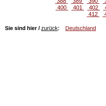
388
389
390
400
401
402
412
Sie sind hier /
zurück
:
Deutschland