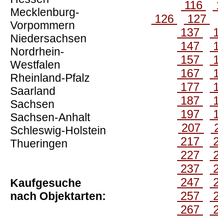
116
Mecklenburg-
126
127
Vorpommern
137
Niedersachsen
147
Nordrhein-
157
Westfalen
167
Rheinland-Pfalz
177
Saarland
187
Sachsen
197
Sachsen-Anhalt
207
Schleswig-Holstein
217
Thueringen
227
237
247
Kaufgesuche
257
nach Objektarten:
267