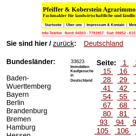
Pfeiffer & Koberstein Agrarimm
Fachmakler für landwirtschaftliche und ländli
Startseite
|
Über uns
|
Impressum & Kontakt
|
Mei
Info-Telefon
Nord: 04503 - 7793957
Süd: 09852 - 61
Sie sind hier /
zurück
:
Deutschland
Bundesländer:
33623
Seite:
1
Immobilien
15
16
Kaufgesuche
in
Baden-
28
29
Deutschland
Wuerttemberg
41
42
Bayern
54
55
Berlin
67
68
Brandenburg
80
81
Bremen
93
94
Hamburg
105
106
Hessen