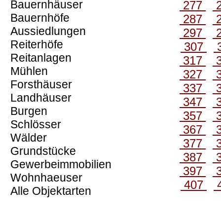
Bauernhäuser
277
Bauernhöfe
287
Aussiedlungen
297
Reiterhöfe
307
Reitanlagen
317
Mühlen
327
Forsthäuser
337
Landhäuser
347
Burgen
357
Schlösser
367
Wälder
377
Grundstücke
387
Gewerbeimmobilien
397
Wohnhaeuser
407
Alle Objektarten