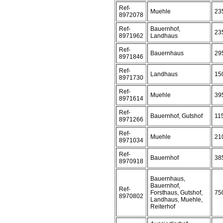
Ref-
Muehle
23
8972078
Ref-
Bauernhof,
23
8971962
Landhaus
Ref-
Bauernhaus
29
8971846
Ref-
Landhaus
15
8971730
Ref-
Muehle
39
8971614
Ref-
Bauernhof, Gutshof
11
8971266
Ref-
Muehle
21
8971034
Ref-
Bauernhof
38
8970918
Bauernhaus,
Bauernhof,
Ref-
Forsthaus, Gutshof,
75
8970802
Landhaus, Muehle,
Reiterhof