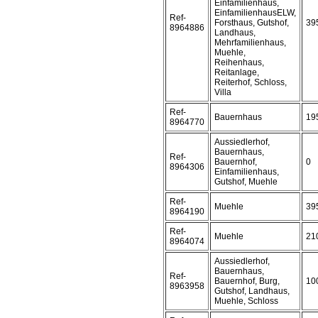
Einfamilienhaus,
EinfamilienhausELW,
Ref-
Forsthaus, Gutshof,
39
8964886
Landhaus,
Mehrfamilienhaus,
Muehle,
Reihenhaus,
Reitanlage,
Reiterhof, Schloss,
Villa
Ref-
Bauernhaus
19
8964770
Aussiedlerhof,
Bauernhaus,
Ref-
Bauernhof,
0
8964306
Einfamilienhaus,
Gutshof, Muehle
Ref-
Muehle
39
8964190
Ref-
Muehle
21
8964074
Aussiedlerhof,
Bauernhaus,
Ref-
Bauernhof, Burg,
10
8963958
Gutshof, Landhaus,
Muehle, Schloss