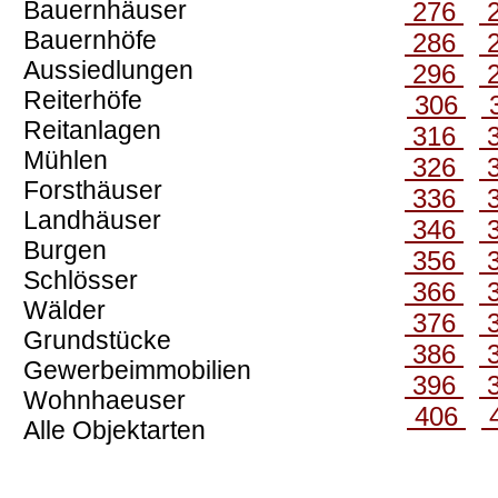
Bauernhäuser
276
Bauernhöfe
286
Aussiedlungen
296
Reiterhöfe
306
Reitanlagen
316
Mühlen
326
Forsthäuser
336
Landhäuser
346
Burgen
356
Schlösser
366
Wälder
376
Grundstücke
386
Gewerbeimmobilien
396
Wohnhaeuser
406
Alle Objektarten