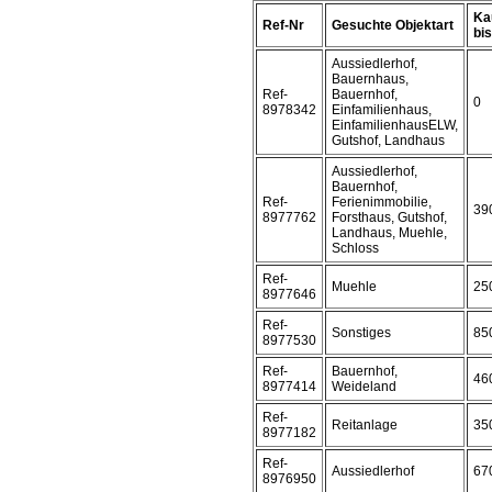
Ka
Ref-Nr
Gesuchte Objektart
bis 
Aussiedlerhof,
Bauernhaus,
Ref-
Bauernhof,
0
8978342
Einfamilienhaus,
EinfamilienhausELW,
Gutshof, Landhaus
Aussiedlerhof,
Bauernhof,
Ref-
Ferienimmobilie,
39
8977762
Forsthaus, Gutshof,
Landhaus, Muehle,
Schloss
Ref-
Muehle
25
8977646
Ref-
Sonstiges
85
8977530
Ref-
Bauernhof,
46
8977414
Weideland
Ref-
Reitanlage
35
8977182
Ref-
Aussiedlerhof
67
8976950