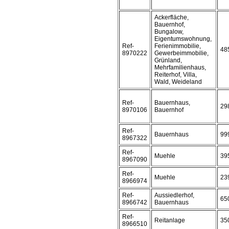
Ackerfläche,
Bauernhof,
Bungalow,
Eigentumswohnung,
Ref-
Ferienimmobilie,
48
8970222
Gewerbeimmobilie,
Grünland,
Mehrfamilienhaus,
Reiterhof, Villa,
Wald, Weideland
Ref-
Bauernhaus,
29
8970106
Bauernhof
Ref-
Bauernhaus
99
8967322
Ref-
Muehle
39
8967090
Ref-
Muehle
23
8966974
Ref-
Aussiedlerhof,
65
8966742
Bauernhaus
Ref-
Reitanlage
35
8966510