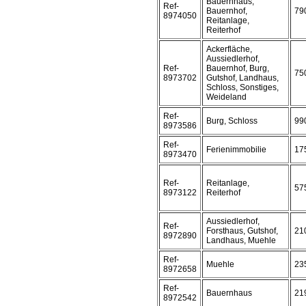
Bauernhaus,
Ref-
Bauernhof,
79
8974050
Reitanlage,
Reiterhof
Ackerfläche,
Aussiedlerhof,
Ref-
Bauernhof, Burg,
75
8973702
Gutshof, Landhaus,
Schloss, Sonstiges,
Weideland
Ref-
Burg, Schloss
99
8973586
Ref-
Ferienimmobilie
17
8973470
Ref-
Reitanlage,
57
8973122
Reiterhof
Aussiedlerhof,
Ref-
Forsthaus, Gutshof,
21
8972890
Landhaus, Muehle
Ref-
Muehle
23
8972658
Ref-
Bauernhaus
21
8972542