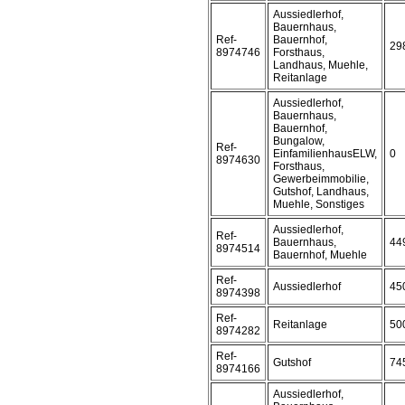
Aussiedlerhof,
Bauernhaus,
Ref-
Bauernhof,
29
8974746
Forsthaus,
Landhaus, Muehle,
Reitanlage
Aussiedlerhof,
Bauernhaus,
Bauernhof,
Bungalow,
Ref-
EinfamilienhausELW,
0
8974630
Forsthaus,
Gewerbeimmobilie,
Gutshof, Landhaus,
Muehle, Sonstiges
Aussiedlerhof,
Ref-
Bauernhaus,
44
8974514
Bauernhof, Muehle
Ref-
Aussiedlerhof
45
8974398
Ref-
Reitanlage
50
8974282
Ref-
Gutshof
74
8974166
Aussiedlerhof,