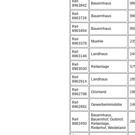
Ref-
Bauernhaus
99
8963842
Ref-
Bauernhaus
99
8963726
Ref-
Bauernhaus
90
8963494
Ref-
Muehle
23
8963378
Ref-
Landhaus
24
8963146
Ref-
Reitanlage
57
8963030
Ref-
Landhaus
28
8962914
Ref-
Grünland
19
8962798
Ref-
Gewerbeimmobilie
14
8962682
Bauernhaus,
Ref-
Bauernhof, Gutshof,
28
8962450
Reitanlage,
Reiterhof, Weideland