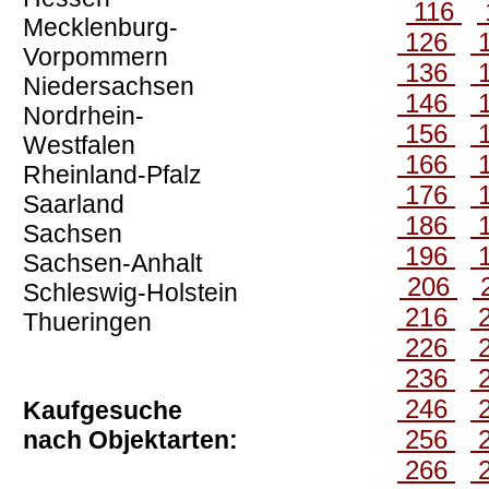
116
Mecklenburg-
126
Vorpommern
136
Niedersachsen
146
Nordrhein-
156
Westfalen
166
Rheinland-Pfalz
176
Saarland
186
Sachsen
196
Sachsen-Anhalt
206
Schleswig-Holstein
216
Thueringen
226
236
246
Kaufgesuche
256
nach Objektarten:
266