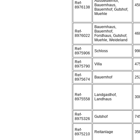
Aussiedlerhof,
Ref-
Bauernhaus,
45
8976138
Bauernhof, Gutshof,
Muehle
Bauernhaus,
Ref-
Bauernhof,
46
8976022
Forsthaus, Gutshof,
Muehle, Weideland
Ref-
Schloss
99
8975906
Ref-
Villa
47
8975790
Ref-
Bauernhof
25
8975674
Ref-
Landgasthof,
30
8975558
Landhaus
Ref-
Gutshof
74
8975326
Ref-
Reitanlage
35
8975210