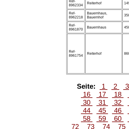
Ref-
Reiterhof
14
8962334
Ref-
Bauernhaus,
35
8962218
Bauernhof
Ref-
Bauernhaus
45
8961870
Ref-
Reiterhof
86
8961754
Seite:
1
2
16
17
18
30
31
32
44
45
46
58
59
60
72
73
74
75