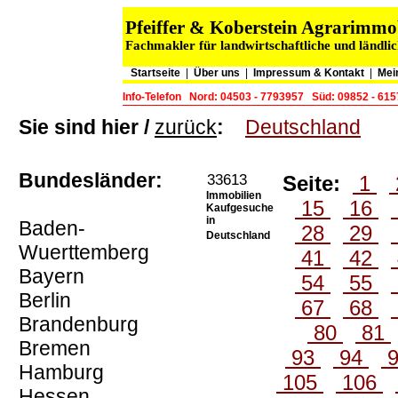
Pfeiffer & Koberstein Agrarimm
Fachmakler für landwirtschaftliche und ländli
Startseite
|
Über uns
|
Impressum & Kontakt
|
Mei
Info-Telefon
Nord: 04503 - 7793957
Süd: 09852 - 61
Sie sind hier /
zurück
:
Deutschland
Bundesländer:
33613
Seite:
1
Immobilien
15
16
Kaufgesuche
in
Baden-
28
29
Deutschland
Wuerttemberg
41
42
Bayern
54
55
Berlin
67
68
Brandenburg
80
81
Bremen
93
94
Hamburg
105
106
Hessen