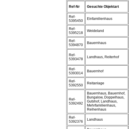
Ref-Nr
Gesuchte Objektart
Ref-
Einfamilienhaus
5395450
Ref-
Weideland
5395218
Ref-
Bauernhaus
5394870
Ref-
Landhaus, Reiterhof
5393478
Ref-
Bauernhof
5393014
Ref-
Reitanlage
5392550
Bauernhaus, Bauernhof,
Bungalow, Doppelhaus,
Ref-
Gutshof, Landhaus,
5392492
Mehrfamilienhaus,
Reihenhaus
Ref-
Landhaus
5392376