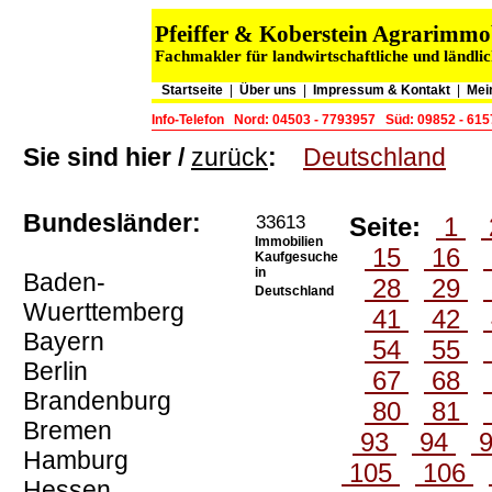
Pfeiffer & Koberstein Agrarimm
Fachmakler für landwirtschaftliche und ländli
Startseite
|
Über uns
|
Impressum & Kontakt
|
Mei
Info-Telefon
Nord: 04503 - 7793957
Süd: 09852 - 61
Sie sind hier /
zurück
:
Deutschland
Bundesländer:
33613
Seite:
1
Immobilien
15
16
Kaufgesuche
in
Baden-
28
29
Deutschland
Wuerttemberg
41
42
Bayern
54
55
Berlin
67
68
Brandenburg
80
81
Bremen
93
94
Hamburg
105
106
Hessen