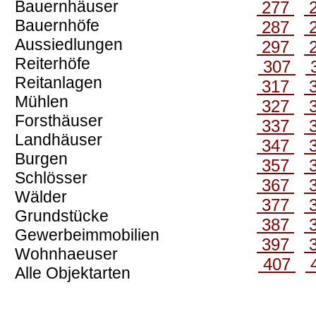
Bauernhäuser
277
Bauernhöfe
287
Aussiedlungen
297
Reiterhöfe
307
Reitanlagen
317
Mühlen
327
Forsthäuser
337
Landhäuser
347
Burgen
357
Schlösser
367
Wälder
377
Grundstücke
387
Gewerbeimmobilien
397
Wohnhaeuser
407
Alle Objektarten