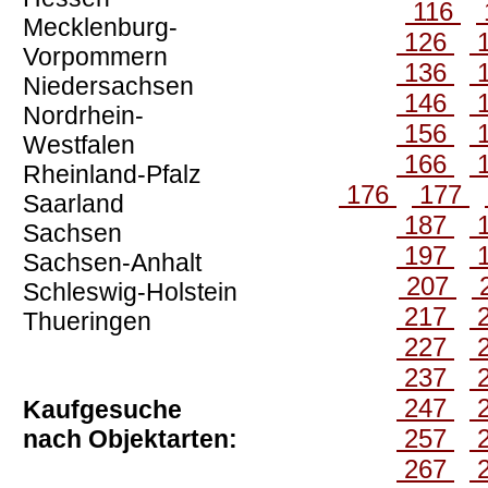
116
Mecklenburg-
126
Vorpommern
136
Niedersachsen
146
Nordrhein-
156
Westfalen
166
Rheinland-Pfalz
176
177
Saarland
187
Sachsen
197
Sachsen-Anhalt
207
Schleswig-Holstein
217
Thueringen
227
237
247
Kaufgesuche
257
nach Objektarten:
267