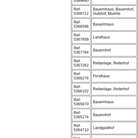
5369640
Ref-
Bauernhaus, Bauernhof,
5368712
Gutshof, Muehle
Ref-
Bauernhaus
5368596
Ref-
Landhaus
5367958
Ref-
Bauernhof
5367784
Ref-
Reitanlage, Reiterhof
5367262
Ref-
Forsthaus
5366276
Ref-
Reitanlage, Reiterhof
5366102
Ref-
Bauernhaus
5365870
Ref-
Bauernhof
5365174
Ref-
Landgasthof
5364710