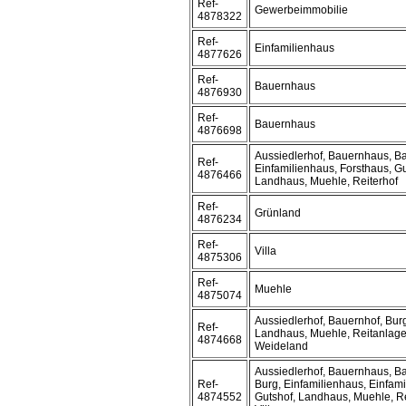
Ref-
Gewerbeimmobilie
4878322
Ref-
Einfamilienhaus
4877626
Ref-
Bauernhaus
4876930
Ref-
Bauernhaus
4876698
Aussiedlerhof, Bauernhaus, B
Ref-
Einfamilienhaus, Forsthaus, G
4876466
Landhaus, Muehle, Reiterhof
Ref-
Grünland
4876234
Ref-
Villa
4875306
Ref-
Muehle
4875074
Aussiedlerhof, Bauernhof, Burg
Ref-
Landhaus, Muehle, Reitanlage,
4874668
Weideland
Aussiedlerhof, Bauernhaus, B
Ref-
Burg, Einfamilienhaus, Einfam
4874552
Gutshof, Landhaus, Muehle, Re