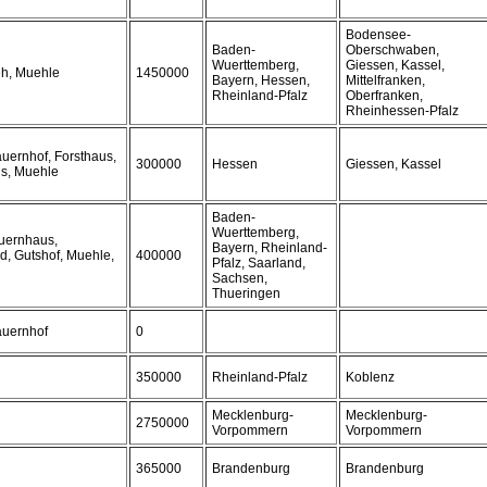
Bodensee-
Baden-
Oberschwaben,
Wuerttemberg,
Giessen, Kassel,
eh, Muehle
1450000
Bayern, Hessen,
Mittelfranken,
Rheinland-Pfalz
Oberfranken,
Rheinhessen-Pfalz
uernhof, Forsthaus,
300000
Hessen
Giessen, Kassel
us, Muehle
Baden-
Wuerttemberg,
auernhaus,
Bayern, Rheinland-
d, Gutshof, Muehle,
400000
Pfalz, Saarland,
Sachsen,
Thueringen
auernhof
0
350000
Rheinland-Pfalz
Koblenz
Mecklenburg-
Mecklenburg-
2750000
Vorpommern
Vorpommern
365000
Brandenburg
Brandenburg