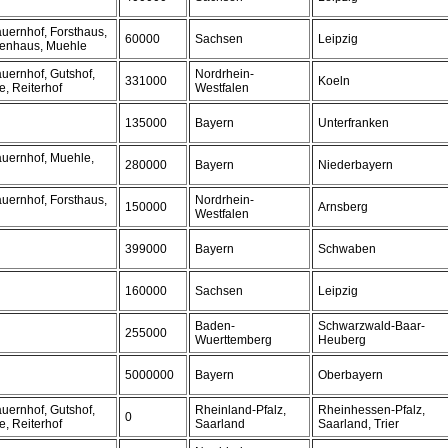
uernhof, Forsthaus,
60000
Sachsen
Leipzig
ienhaus, Muehle
uernhof, Gutshof,
Nordrhein-
331000
Koeln
, Reiterhof
Westfalen
135000
Bayern
Unterfranken
auernhof, Muehle,
280000
Bayern
Niederbayern
uernhof, Forsthaus,
Nordrhein-
150000
Arnsberg
Westfalen
399000
Bayern
Schwaben
160000
Sachsen
Leipzig
Baden-
Schwarzwald-Baar-
255000
Wuerttemberg
Heuberg
5000000
Bayern
Oberbayern
uernhof, Gutshof,
Rheinland-Pfalz,
Rheinhessen-Pfalz,
0
, Reiterhof
Saarland
Saarland, Trier