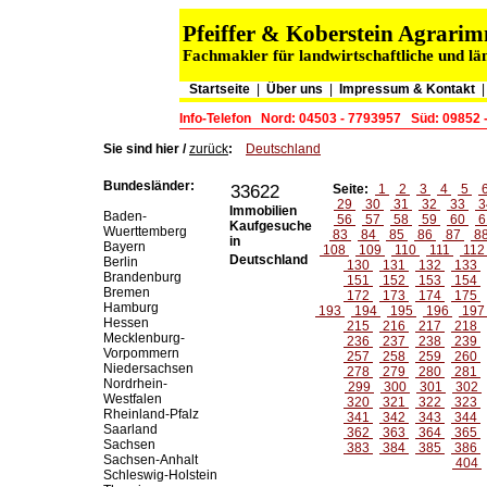
Pfeiffer & Koberstein Agrar
Fachmakler für landwirtschaftliche und lä
Startseite
|
Über uns
|
Impressum & Kontakt
Info-Telefon
Nord: 04503 - 7793957
Süd: 09852 
Sie sind hier /
zurück
:
Deutschland
Bundesländer:
33622
Seite:
1
2
3
4
5
29
30
31
32
33
3
Immobilien
Baden-
56
57
58
59
60
6
Kaufgesuche
Wuerttemberg
83
84
85
86
87
8
in
Bayern
108
109
110
111
11
Deutschland
Berlin
130
131
132
133
Brandenburg
151
152
153
154
Bremen
172
173
174
175
Hamburg
193
194
195
196
19
Hessen
215
216
217
218
Mecklenburg-
236
237
238
239
Vorpommern
257
258
259
260
Niedersachsen
278
279
280
281
Nordrhein-
299
300
301
302
Westfalen
320
321
322
323
Rheinland-Pfalz
341
342
343
344
Saarland
362
363
364
365
Sachsen
383
384
385
386
Sachsen-Anhalt
404
Schleswig-Holstein