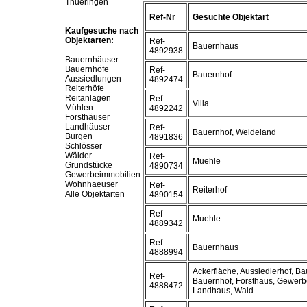
Thueringen
Ref-Nr
Gesuchte Objektart
Kaufgesuche nach
Objektarten:
Ref-
Bauernhaus
4892938
Bauernhäuser
Bauernhöfe
Ref-
Bauernhof
Aussiedlungen
4892474
Reiterhöfe
Reitanlagen
Ref-
Villa
Mühlen
4892242
Forsthäuser
Landhäuser
Ref-
Bauernhof, Weideland
Burgen
4891836
Schlösser
Wälder
Ref-
Muehle
Grundstücke
4890734
Gewerbeimmobilien
Wohnhaeuser
Ref-
Reiterhof
Alle Objektarten
4890154
Ref-
Muehle
4889342
Ref-
Bauernhaus
4888994
Ackerfläche, Aussiedlerhof, B
Ref-
Bauernhof, Forsthaus, Gewerb
4888472
Landhaus, Wald