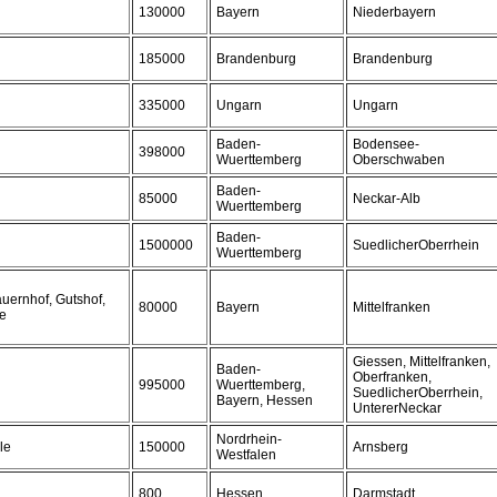
130000
Bayern
Niederbayern
185000
Brandenburg
Brandenburg
335000
Ungarn
Ungarn
Baden-
Bodensee-
398000
Wuerttemberg
Oberschwaben
Baden-
85000
Neckar-Alb
Wuerttemberg
Baden-
1500000
SuedlicherOberrhein
Wuerttemberg
uernhof, Gutshof,
80000
Bayern
Mittelfranken
e
Giessen, Mittelfranken,
Baden-
Oberfranken,
995000
Wuerttemberg,
SuedlicherOberrhein,
Bayern, Hessen
UntererNeckar
Nordrhein-
le
150000
Arnsberg
Westfalen
800
Hessen
Darmstadt