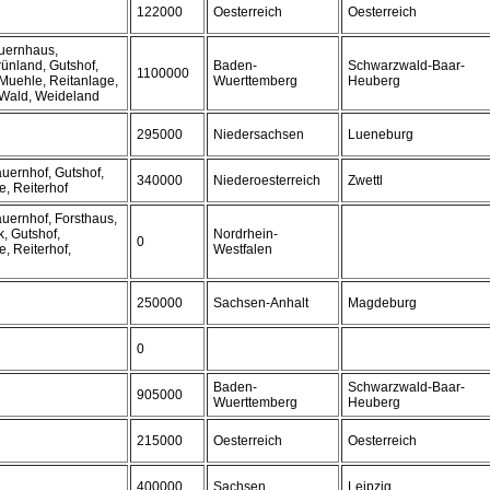
122000
Oesterreich
Oesterreich
auernhaus,
rünland, Gutshof,
Baden-
Schwarzwald-Baar-
1100000
Muehle, Reitanlage,
Wuerttemberg
Heuberg
, Wald, Weideland
295000
Niedersachsen
Lueneburg
uernhof, Gutshof,
340000
Niederoesterreich
Zwettl
, Reiterhof
uernhof, Forsthaus,
, Gutshof,
Nordrhein-
0
, Reiterhof,
Westfalen
250000
Sachsen-Anhalt
Magdeburg
0
Baden-
Schwarzwald-Baar-
905000
Wuerttemberg
Heuberg
215000
Oesterreich
Oesterreich
400000
Sachsen
Leipzig