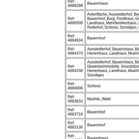
Ref-
Bauernhaus
4888298
Ackerfläche, Aussiedlerhof, B
Ref-
Bauernhof, Burg, Forsthaus, G
4886500
Landhaus, Mehrfamilienhaus, 
Reiterhof, Schloss, Sonstiges
Ref-
Bauernhof
4884934
Ref-
Aussiedlerhof, Bauernhaus, Ba
4884470
Herrenhaus, Landhaus, Muehle
Aussiedlerhof, Bauernhaus, Ba
Ref-
Gewerbeimmobilie, Grundstück
4884238
Herrenhaus, Landhaus, Muehle
Sonstiges
Ref-
Schloss
4884006
Ref-
Muehle, Wald
4883832
Ref-
Bauernhof
4883716
Ref-
Bauernhof
4883136
Ref-
Bauernhaus