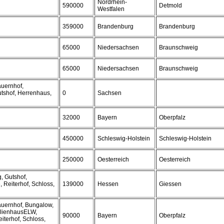
Nordrhein-
590000
Detmold
Westfalen
359000
Brandenburg
Brandenburg
65000
Niedersachsen
Braunschweig
65000
Niedersachsen
Braunschweig
auernhof,
utshof, Herrenhaus,
0
Sachsen
32000
Bayern
Oberpfalz
450000
Schleswig-Holstein
Schleswig-Holstein
250000
Oesterreich
Oesterreich
, Gutshof,
 Reiterhof, Schloss,
139000
Hessen
Giessen
auernhof, Bungalow,
ilienhausELW,
90000
Bayern
Oberpfalz
iterhof, Schloss,