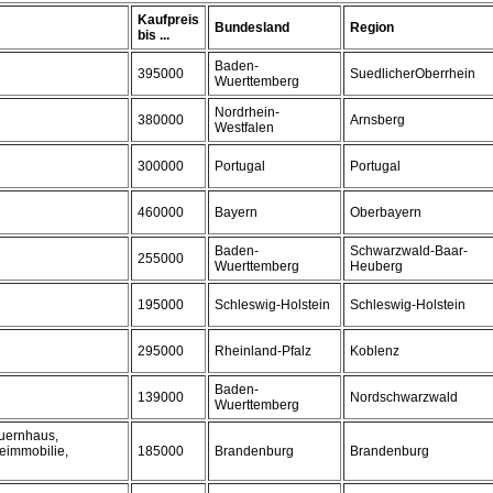
Kaufpreis
Bundesland
Region
bis ...
Baden-
395000
SuedlicherOberrhein
Wuerttemberg
Nordrhein-
380000
Arnsberg
Westfalen
300000
Portugal
Portugal
460000
Bayern
Oberbayern
Baden-
Schwarzwald-Baar-
255000
Wuerttemberg
Heuberg
195000
Schleswig-Holstein
Schleswig-Holstein
295000
Rheinland-Pfalz
Koblenz
Baden-
139000
Nordschwarzwald
Wuerttemberg
auernhaus,
eimmobilie,
185000
Brandenburg
Brandenburg