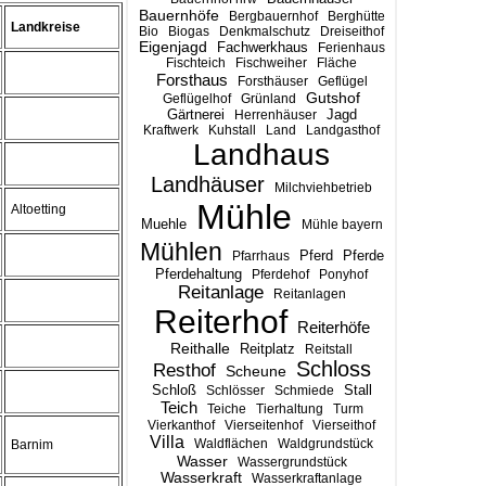
Bauernhöfe
Bergbauernhof
Berghütte
Landkreise
Bio
Biogas
Denkmalschutz
Dreiseithof
Eigenjagd
Fachwerkhaus
Ferienhaus
Fischteich
Fischweiher
Fläche
Forsthaus
Forsthäuser
Geflügel
Gutshof
Geflügelhof
Grünland
Gärtnerei
Jagd
Herrenhäuser
Kraftwerk
Kuhstall
Land
Landgasthof
Landhaus
Landhäuser
Milchviehbetrieb
Mühle
Altoetting
Muehle
Mühle bayern
Mühlen
Pferd
Pferde
Pfarrhaus
Pferdehaltung
Pferdehof
Ponyhof
Reitanlage
Reitanlagen
Reiterhof
Reiterhöfe
Reithalle
Reitplatz
Reitstall
Schloss
Resthof
Scheune
Stall
Schloß
Schlösser
Schmiede
Teich
Teiche
Tierhaltung
Turm
Vierkanthof
Vierseitenhof
Vierseithof
Villa
Waldflächen
Waldgrundstück
Barnim
Wasser
Wassergrundstück
Wasserkraft
Wasserkraftanlage