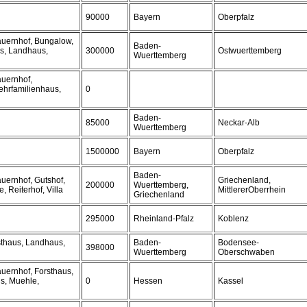
90000
Bayern
Oberpfalz
auernhof, Bungalow,
Baden-
us, Landhaus,
300000
Ostwuerttemberg
Wuerttemberg
auernhof,
ehrfamilienhaus,
0
Baden-
85000
Neckar-Alb
Wuerttemberg
1500000
Bayern
Oberpfalz
Baden-
uernhof, Gutshof,
Griechenland,
200000
Wuerttemberg,
 Reiterhof, Villa
MittlererOberrhein
Griechenland
295000
Rheinland-Pfalz
Koblenz
sthaus, Landhaus,
Baden-
Bodensee-
398000
Wuerttemberg
Oberschwaben
uernhof, Forsthaus,
s, Muehle,
0
Hessen
Kassel