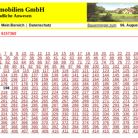
immobilien GmbH
ndliche Anwesen
|
Mein Bereich
|
Datenschutz
Bauernregel zum
06. Augus
- 6157360
6
7
8
9
10
11
12
13
14
15
16
17
18
19
20
21
22
23
2
4
35
36
37
38
39
40
41
42
43
44
45
46
47
48
49
50
5
1
62
63
64
65
66
67
68
69
70
71
72
73
74
75
76
77
7
8
89
90
91
92
93
94
95
96
97
98
99
100
101
102
103
10
2
113
114
115
116
117
118
119
120
121
122
123
124
125
12
134
135
136
137
138
139
140
141
142
143
144
145
146
14
155
156
157
158
159
160
161
162
163
164
165
166
167
16
176
177
178
179
180
181
182
183
184
185
186
187
188
18
7
198
199
200
201
202
203
204
205
206
207
208
209
210
21
219
220
221
222
223
224
225
226
227
228
229
230
231
23
240
241
242
243
244
245
246
247
248
249
250
251
252
25
261
262
263
264
265
266
267
268
269
270
271
272
273
27
282
283
284
285
286
287
288
289
290
291
292
293
294
29
303
304
305
306
307
308
309
310
311
312
313
314
315
31
324
325
326
327
328
329
330
331
332
333
334
335
336
33
345
346
347
348
349
350
351
352
353
354
355
356
357
35
366
367
368
369
370
371
372
373
374
375
376
377
378
37
387
388
389
390
391
392
393
394
395
396
397
398
399
40
405
406
407
408
409
410
411
412
413
414
415
416
417
41