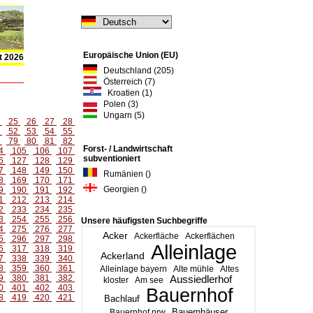
Europäische Union (EU)
t 2026
Deutschland (205)
Österreich (7)
Kroatien (1)
Polen (3)
Ungarn (5)
4
25
26
27
28
1
52
53
54
55
8
79
80
81
82
Forst- / Landwirtschaft
4
105
106
107
subventioniert
6
127
128
129
7
148
149
150
Rumänien ()
8
169
170
171
Georgien ()
9
190
191
192
1
212
213
214
2
233
234
235
3
254
255
256
Unsere häufigsten Suchbegriffe
4
275
276
277
Acker
Ackerfläche
Ackerflächen
5
296
297
298
Alleinlage
6
317
318
319
Ackerland
7
338
339
340
8
359
360
361
Alleinlage bayern
Alte mühle
Altes
9
380
381
382
Aussiedlerhof
kloster
Am see
0
401
402
403
Bauernhof
8
419
420
421
Bachlauf
Bauernhäuser
Bauernhof nrw