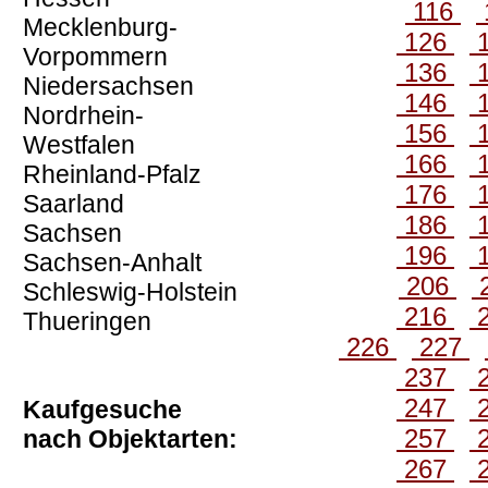
116
Mecklenburg-
126
Vorpommern
136
Niedersachsen
146
Nordrhein-
156
Westfalen
166
Rheinland-Pfalz
176
Saarland
186
Sachsen
196
Sachsen-Anhalt
206
Schleswig-Holstein
216
Thueringen
226
227
237
247
Kaufgesuche
257
nach Objektarten:
267