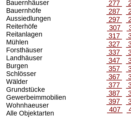
Bauernhäuser
277
Bauernhöfe
287
Aussiedlungen
297
Reiterhöfe
307
Reitanlagen
317
Mühlen
327
Forsthäuser
337
Landhäuser
347
Burgen
357
Schlösser
367
Wälder
377
Grundstücke
387
Gewerbeimmobilien
397
Wohnhaeuser
407
Alle Objektarten