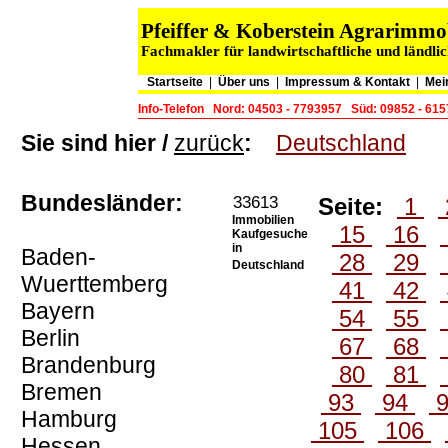
Pfeiffer & Koberstein Agrarimm
Fachmakler für landwirtschaftliche und ländli
Startseite
|
Über uns
|
Impressum & Kontakt
|
Mei
Info-Telefon
Nord: 04503 - 7793957
Süd: 09852 - 61
Sie sind hier /
zurück
:
Deutschland
Bundesländer:
33613
Seite:
1
Immobilien
15
16
Kaufgesuche
in
Baden-
28
29
Deutschland
Wuerttemberg
41
42
Bayern
54
55
Berlin
67
68
Brandenburg
80
81
Bremen
93
94
Hamburg
105
106
Hessen