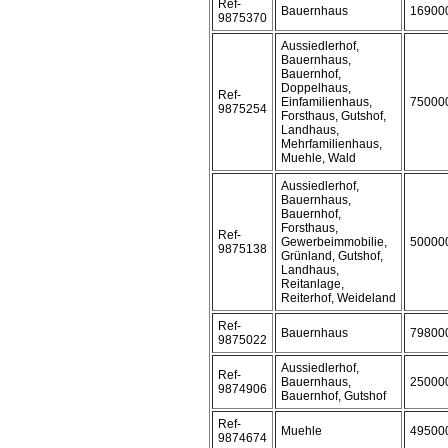
Ref-
Bauernhaus
16900
9875370
Aussiedlerhof,
Bauernhaus,
Bauernhof,
Doppelhaus,
Ref-
Einfamilienhaus,
75000
9875254
Forsthaus, Gutshof,
Landhaus,
Mehrfamilienhaus,
Muehle, Wald
Aussiedlerhof,
Bauernhaus,
Bauernhof,
Forsthaus,
Ref-
Gewerbeimmobilie,
50000
9875138
Grünland, Gutshof,
Landhaus,
Reitanlage,
Reiterhof, Weideland
Ref-
Bauernhaus
79800
9875022
Aussiedlerhof,
Ref-
Bauernhaus,
25000
9874906
Bauernhof, Gutshof
Ref-
Muehle
49500
9874674