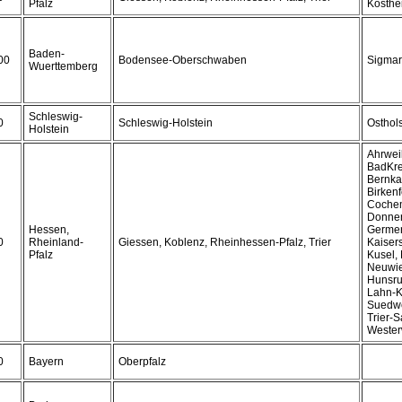
Pfalz
Kosthe
Baden-
00
Bodensee-Oberschwaben
Sigmar
Wuerttemberg
Schleswig-
0
Schleswig-Holstein
Osthols
Holstein
Ahrwei
BadKre
Bernkas
Birkenf
Cochem
Donner
Hessen,
Germer
0
Rheinland-
Giessen, Koblenz, Rheinhessen-Pfalz, Trier
Kaisers
Pfalz
Kusel,
Neuwie
Hunsru
Lahn-K
Suedwes
Trier-S
Wester
0
Bayern
Oberpfalz