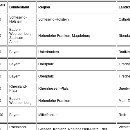
eis
Bundesland
Region
Landkr
Schleswig-
0
Schleswig-Holstein
Osthols
Holstein
Baden-
Wuerttemberg,
0
Hohenlohe-Franken, Magdeburg
Stenda
Sachsen-
Anhalt
0
Bayern
Unterfranken
BadKis
0
Bayern
Oberpfalz
Tirsch
0
Bayern
Oberpfalz
Tirsch
Rheinland-
0
Rheinhessen-Pfalz
Suedwe
Pfalz
Baden-
0
Hohenlohe-Franken
Main-T
Wuerttemberg
00
Bayern
Mittelfranken
Roth
Rheinland-
Wester
0
Giessen, Koblenz, Rheinhessen-Pfalz, Trier