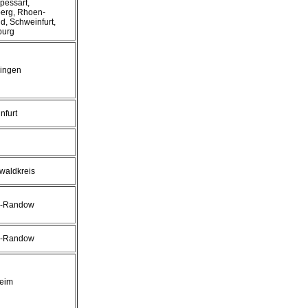
pessart,
berg, Rhoen-
d, Schweinfurt,
burg
ingen
nfurt
waldkreis
r-Randow
r-Randow
eim