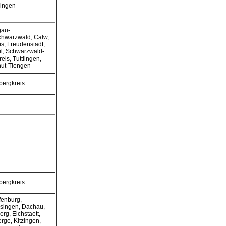
ingen
gau-
hwarzwald, Calw,
s, Freudenstadt,
il, Schwarzwald-
eis, Tuttlingen,
ut-Tiengen
bergkreis
bergkreis
fenburg,
singen, Dachau,
rg, Eichstaett,
rge, Kitzingen,