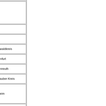
waldkreis
nfurt
enreuth
auber-Kreis
eim