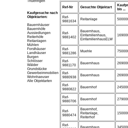
Thueringen
Kaufpr
Ref-Nr
Gesuchte Objektart
bis ...
Kaufgesuche nach
Objektarten:
Ref-
Reitanlage
50000
9881634
Bauernhäuser
Bauernhöfe
Bauernhaus,
Aussiedlungen
Ref-
Einfamilienhaus,
16900
Reiterhöfe
9881402
EinfamilienhausELW
Reitanlagen
Mühlen
Forsthäuser
Ref-
Muehle
75000
Landhäuser
9881286
Burgen
Schlösser
Ref-
Bauernhaus
26900
Wälder
9881170
Grundstücke
Gewerbeimmobilien
Ref-
Bauernhaus
26900
Wohnhaeuser
9880938
Alle Objektarten
Ref-
Bauernhof
24500
9880822
Ref-
Bauernhof
27900
9880706
Bauernhof,
Ref-
Reitanlage,
15000
9880474
Reiterhof
Ref-
Bauernhaus
34500