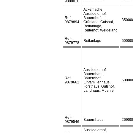
9880010
Ackerfläche,
Aussiedlerhof,
Ref-
Bauernhof,
35000
9879894
Grünland, Gutshof,
Reitanlage,
Reiterhof, Weideland
Ref-
Reitanlage
50000
9879778
Aussiedlerhof,
Bauernhaus,
Ref-
Bauernhof,
60000
9879662
Einfamilienhaus,
Forsthaus, Gutshof,
Landhaus, Muehle
Ref-
Bauernhaus
26900
9879546
Aussiedlerhof,