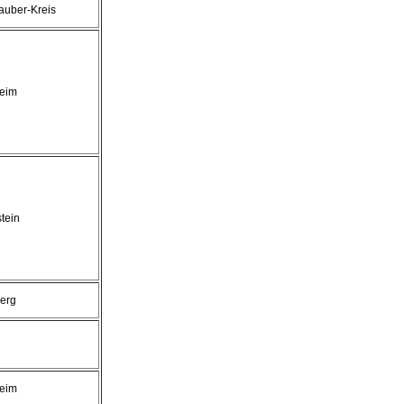
auber-Kreis
eim
tein
erg
eim