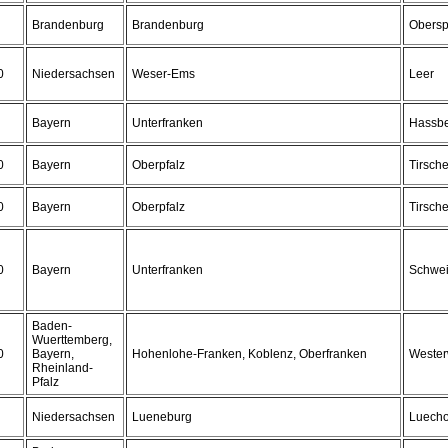
Brandenburg
Brandenburg
Obersp
0
Niedersachsen
Weser-Ems
Leer
Bayern
Unterfranken
Hassb
0
Bayern
Oberpfalz
Tirsch
0
Bayern
Oberpfalz
Tirsch
0
Bayern
Unterfranken
Schwei
Baden-
Wuerttemberg,
0
Bayern,
Hohenlohe-Franken, Koblenz, Oberfranken
Wester
Rheinland-
Pfalz
Niedersachsen
Lueneburg
Luech