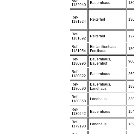
Ref-
Bauernhaus
13
1182040
Ref-
Reiterhof
13
1181924
Ref-
Reiterhof
12
1181692
Ref-
Einfamilienhaus,
13
1181054
Forsthaus
Ref-
Bauernhaus,
90
1180996
Bauernhof
Ref-
Bauernhaus
26
1180822
Ref-
Bauernhaus,
18
1180590
Landhaus
Ref-
Landhaus
33
1180358
Ref-
Bauernhaus
15
1180242
Ref-
Landhaus
13
1179198