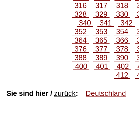
316
317
318
328
329
330
340
341
342
352
353
354
364
365
366
376
377
378
388
389
390
400
401
402
412
Sie sind hier /
zurück
:
Deutschland