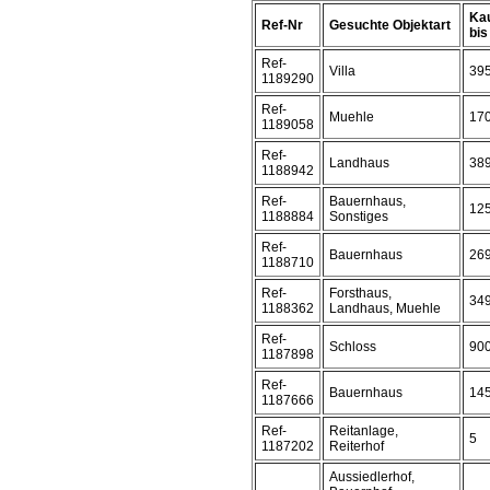
Kau
Ref-Nr
Gesuchte Objektart
bis 
Ref-
Villa
39
1189290
Ref-
Muehle
17
1189058
Ref-
Landhaus
38
1188942
Ref-
Bauernhaus,
12
1188884
Sonstiges
Ref-
Bauernhaus
26
1188710
Ref-
Forsthaus,
34
1188362
Landhaus, Muehle
Ref-
Schloss
90
1187898
Ref-
Bauernhaus
14
1187666
Ref-
Reitanlage,
5
1187202
Reiterhof
Aussiedlerhof,