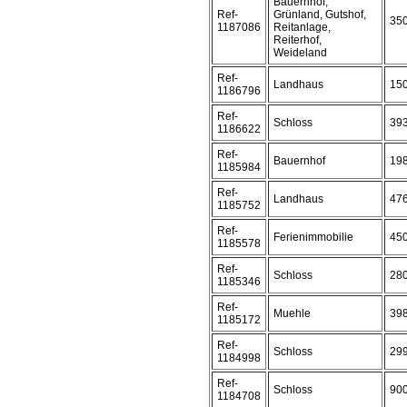
Bauernhof,
Ref-
Grünland, Gutshof,
35
1187086
Reitanlage,
Reiterhof,
Weideland
Ref-
Landhaus
15
1186796
Ref-
Schloss
39
1186622
Ref-
Bauernhof
19
1185984
Ref-
Landhaus
47
1185752
Ref-
Ferienimmobilie
45
1185578
Ref-
Schloss
28
1185346
Ref-
Muehle
39
1185172
Ref-
Schloss
29
1184998
Ref-
Schloss
90
1184708