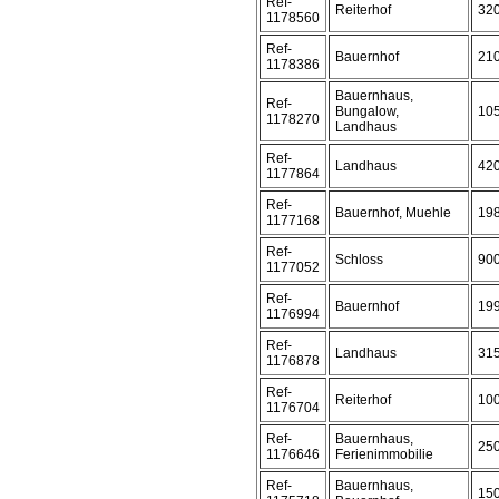
Ref-
Reiterhof
32
1178560
Ref-
Bauernhof
21
1178386
Bauernhaus,
Ref-
Bungalow,
10
1178270
Landhaus
Ref-
Landhaus
42
1177864
Ref-
Bauernhof, Muehle
19
1177168
Ref-
Schloss
90
1177052
Ref-
Bauernhof
19
1176994
Ref-
Landhaus
31
1176878
Ref-
Reiterhof
10
1176704
Ref-
Bauernhaus,
25
1176646
Ferienimmobilie
Ref-
Bauernhaus,
15