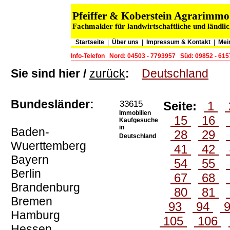
Pfeiffer & Koberstein Agrarimm
Fachmakler für landwirtschaftliche und ländli
Startseite
|
Über uns
|
Impressum & Kontakt
|
Mei
Info-Telefon
Nord: 04503 - 7793957
Süd: 09852 - 61
Sie sind hier /
zurück
:
Deutschland
Bundesländer:
33615
Seite:
1
Immobilien
15
16
Kaufgesuche
in
Baden-
28
29
Deutschland
Wuerttemberg
41
42
Bayern
54
55
Berlin
67
68
Brandenburg
80
81
Bremen
93
94
Hamburg
105
106
Hessen