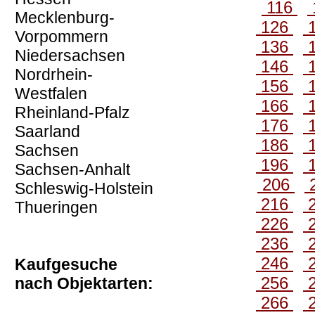
116
Mecklenburg-
126
Vorpommern
136
Niedersachsen
146
Nordrhein-
156
Westfalen
166
Rheinland-Pfalz
176
Saarland
186
Sachsen
196
Sachsen-Anhalt
206
Schleswig-Holstein
216
Thueringen
226
236
246
Kaufgesuche
256
nach Objektarten:
266