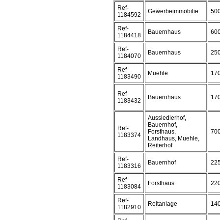
Ref-
Gewerbeimmobilie
50
1184592
Ref-
Bauernhaus
60
1184418
Ref-
Bauernhaus
25
1184070
Ref-
Muehle
17
1183490
Ref-
Bauernhaus
17
1183432
Aussiedlerhof,
Bauernhof,
Ref-
Forsthaus,
70
1183374
Landhaus, Muehle,
Reiterhof
Ref-
Bauernhof
22
1183316
Ref-
Forsthaus
22
1183084
Ref-
Reitanlage
14
1182910