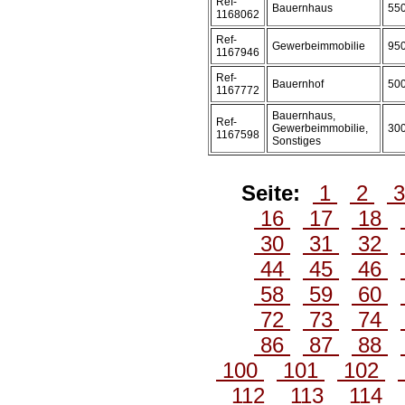
Ref-
Bauernhaus
55
1168062
Ref-
Gewerbeimmobilie
95
1167946
Ref-
Bauernhof
50
1167772
Bauernhaus,
Ref-
Gewerbeimmobilie,
30
1167598
Sonstiges
Seite:
1
2
16
17
18
30
31
32
44
45
46
58
59
60
72
73
74
86
87
88
100
101
102
112
113
114