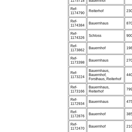
1175718
Bauernhof
Ref-
Reiterhof
23
1174790
Ref-
Bauernhaus
87
1174384
Ref-
Schloss
90
1174326
Ref-
Bauernhof
19
1173862
Ref-
Bauernhaus
27
1173398
Bauernhaus,
Ref-
Bauernhof,
44
1173224
Forsthaus, Reiterhof
Ref-
Bauernhaus,
79
1173166
Reiterhof
Ref-
Bauernhaus
47
1172934
Ref-
Bauernhof
38
1172876
Ref-
Bauernhof
21
1172470