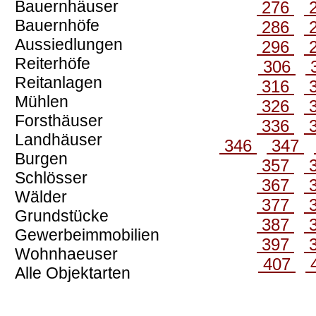
Bauernhäuser
276
Bauernhöfe
286
Aussiedlungen
296
Reiterhöfe
306
Reitanlagen
316
Mühlen
326
Forsthäuser
336
Landhäuser
346
347
Burgen
357
Schlösser
367
Wälder
377
Grundstücke
387
Gewerbeimmobilien
397
Wohnhaeuser
407
Alle Objektarten