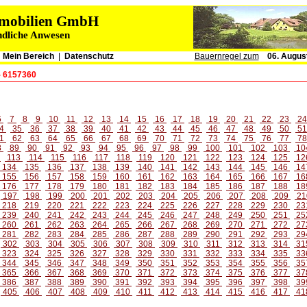
immobilien GmbH
ndliche Anwesen
|
Mein Bereich
|
Datenschutz
Bauernregel zum
06. Augus
- 6157360
6
7
8
9
10
11
12
13
14
15
16
17
18
19
20
21
22
23
2
4
35
36
37
38
39
40
41
42
43
44
45
46
47
48
49
50
5
1
62
63
64
65
66
67
68
69
70
71
72
73
74
75
76
77
7
8
89
90
91
92
93
94
95
96
97
98
99
100
101
102
103
10
2
113
114
115
116
117
118
119
120
121
122
123
124
125
12
134
135
136
137
138
139
140
141
142
143
144
145
146
14
155
156
157
158
159
160
161
162
163
164
165
166
167
16
176
177
178
179
180
181
182
183
184
185
186
187
188
18
197
198
199
200
201
202
203
204
205
206
207
208
209
21
218
219
220
221
222
223
224
225
226
227
228
229
230
23
239
240
241
242
243
244
245
246
247
248
249
250
251
25
260
261
262
263
264
265
266
267
268
269
270
271
272
27
281
282
283
284
285
286
287
288
289
290
291
292
293
29
302
303
304
305
306
307
308
309
310
311
312
313
314
31
323
324
325
326
327
328
329
330
331
332
333
334
335
33
344
345
346
347
348
349
350
351
352
353
354
355
356
35
365
366
367
368
369
370
371
372
373
374
375
376
377
37
386
387
388
389
390
391
392
393
394
395
396
397
398
39
405
406
407
408
409
410
411
412
413
414
415
416
417
41