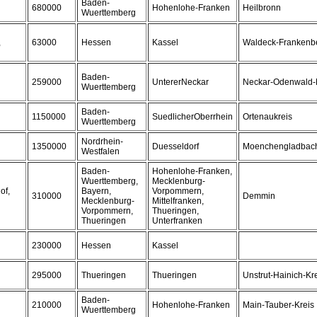
Baden-
680000
Hohenlohe-Franken
Heilbronn
Wuerttemberg
,
63000
Hessen
Kassel
Waldeck-Frankenb
Baden-
259000
UntererNeckar
Neckar-Odenwald-
Wuerttemberg
Baden-
1150000
SuedlicherOberrhein
Ortenaukreis
Wuerttemberg
Nordrhein-
1350000
Duesseldorf
Moenchengladbach
Westfalen
Baden-
Hohenlohe-Franken,
Wuerttemberg,
Mecklenburg-
of,
Bayern,
Vorpommern,
310000
Demmin
Mecklenburg-
Mittelfranken,
Vorpommern,
Thueringen,
Thueringen
Unterfranken
230000
Hessen
Kassel
295000
Thueringen
Thueringen
Unstrut-Hainich-Kr
Baden-
210000
Hohenlohe-Franken
Main-Tauber-Kreis
Wuerttemberg