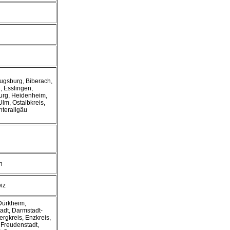
ugsburg, Biberach,
, Esslingen,
rg, Heidenheim,
m, Ostalbkreis,
nterallgäu
n
iz
Dürkheim,
adt, Darmstadt-
rgkreis, Enzkreis,
 Freudenstadt,