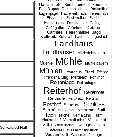
Bauernhöfe
Bergbauernhof
Berghütte
Bio
Biogas
Denkmalschutz
Dreiseithof
Eigenjagd
Fachwerkhaus
Ferienhaus
Fischteich
Fischweiher
Fläche
Forsthaus
Forsthäuser
Geflügel
Gutshof
Geflügelhof
Grünland
Gärtnerei
Jagd
Herrenhäuser
Kraftwerk
Kuhstall
Land
Landgasthof
Landhaus
Landhäuser
Milchviehbetrieb
Mühle
Muehle
Mühle bayern
Mühlen
Pferd
Pferde
Pfarrhaus
Pferdehaltung
Pferdehof
Ponyhof
Reitanlage
Reitanlagen
Reiterhof
Reiterhöfe
Reithalle
Reitplatz
Reitstall
Schloss
Resthof
Scheune
Stall
Schloß
Schlösser
Schmiede
Teich
Teiche
Tierhaltung
Turm
Vierkanthof
Vierseitenhof
Vierseithof
Villa
Waldflächen
Waldgrundstück
 SchwäbischHall
Wasser
Wassergrundstück
Wasserkraft
Wasserkraftanlage