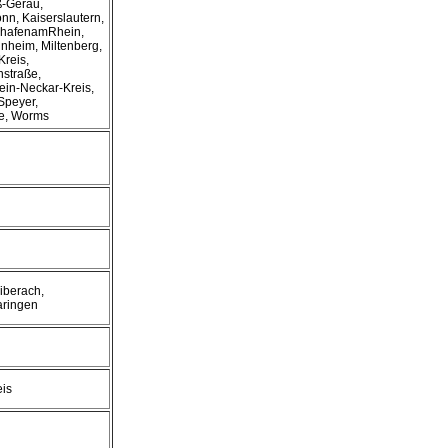
-Gerau,
nn, Kaiserslautern,
shafenamRhein,
nheim, Miltenberg,
reis,
straße,
ein-Neckar-Kreis,
Speyer,
e, Worms
iberach,
aringen
eis