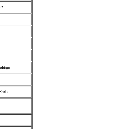
iz
ebirge
Kreis