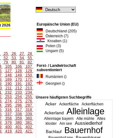
Europäische Union (EU)
t 2026
Deutschland (205)
Österreich (7)
Kroatien (1)
Polen (3)
Ungarn (5)
4
25
26
27
28
1
52
53
54
55
8
79
80
81
82
Forst- / Landwirtschaft
4
105
106
107
subventioniert
6
127
128
129
7
148
149
150
Rumänien ()
8
169
170
171
Georgien ()
9
190
191
192
0
211
212
213
1
232
233
234
2
253
254
255
Unsere häufigsten Suchbegriffe
3
274
275
276
Acker
Ackerfläche
Ackerflächen
4
295
296
297
Alleinlage
5
316
317
318
Ackerland
6
337
338
339
7
358
359
360
Alleinlage bayern
Alte mühle
Altes
8
379
380
381
Aussiedlerhof
kloster
Am see
9
400
401
402
Bauernhof
8
419
420
421
Bachlauf
Bauernhäuser
Bauernhof nrw