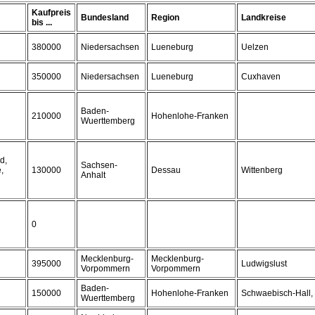
Kaufpreis
Bundesland
Region
Landkreise
bis ...
380000
Niedersachsen
Lueneburg
Uelzen
350000
Niedersachsen
Lueneburg
Cuxhaven
Baden-
210000
Hohenlohe-Franken
Wuerttemberg
d,
Sachsen-
,
130000
Dessau
Wittenberg
Anhalt
0
Mecklenburg-
Mecklenburg-
395000
Ludwigslust
Vorpommern
Vorpommern
Baden-
150000
Hohenlohe-Franken
Schwaebisch-Hall,
Wuerttemberg