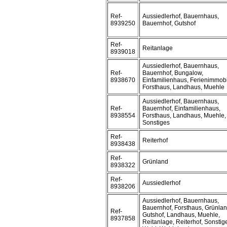
Ref-
Aussiedlerhof, Bauernhaus,
8939250
Bauernhof, Gutshof
Ref-
Reitanlage
8939018
Aussiedlerhof, Bauernhaus,
Ref-
Bauernhof, Bungalow,
8938670
Einfamilienhaus, Ferienimmobi
Forsthaus, Landhaus, Muehle
Aussiedlerhof, Bauernhaus,
Ref-
Bauernhof, Einfamilienhaus,
8938554
Forsthaus, Landhaus, Muehle,
Sonstiges
Ref-
Reiterhof
8938438
Ref-
Grünland
8938322
Ref-
Aussiedlerhof
8938206
Aussiedlerhof, Bauernhaus,
Bauernhof, Forsthaus, Grünlan
Ref-
Gutshof, Landhaus, Muehle,
8937858
Reitanlage, Reiterhof, Sonstig