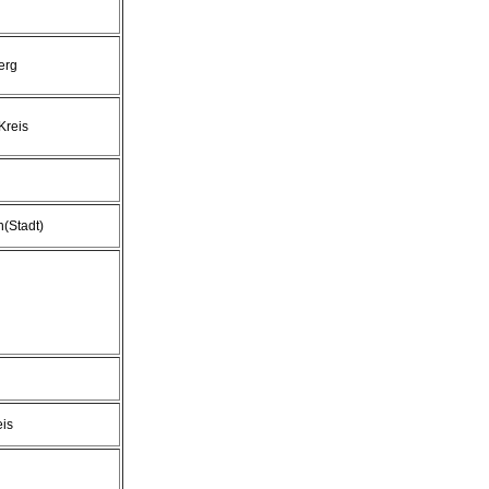
erg
Kreis
(Stadt)
eis