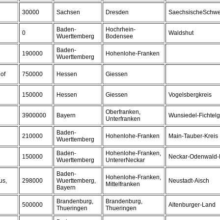
30000
Sachsen
Dresden
SaechsischeSchwe
Baden-
Hochrhein-
0
Waldshut
Wuerttemberg
Bodensee
Baden-
190000
Hohenlohe-Franken
Wuerttemberg
of
750000
Hessen
Giessen
150000
Hessen
Giessen
Vogelsbergkreis
Oberfranken,
3900000
Bayern
Wunsiedel-Fichtelg
Unterfranken
Baden-
210000
Hohenlohe-Franken
Main-Tauber-Kreis
Wuerttemberg
Baden-
Hohenlohe-Franken,
150000
Neckar-Odenwald-
Wuerttemberg
UntererNeckar
Baden-
Hohenlohe-Franken,
us,
298000
Wuerttemberg,
Neustadt-Aisch
Mittelfranken
Bayern
Brandenburg,
Brandenburg,
500000
Altenburger-Land
Thueringen
Thueringen