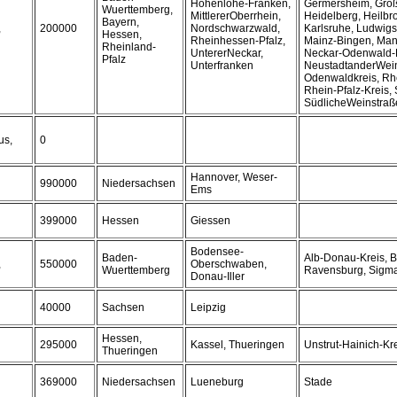
Hohenlohe-Franken,
Germersheim, Groß
Wuerttemberg,
MittlererOberrhein,
Heidelberg, Heilbro
Bayern,
,
200000
Nordschwarzwald,
Karlsruhe, Ludwig
Hessen,
Rheinhessen-Pfalz,
Mainz-Bingen, Man
Rheinland-
UntererNeckar,
Neckar-Odenwald-K
Pfalz
Unterfranken
NeustadtanderWein
Odenwaldkreis, Rh
Rhein-Pfalz-Kreis, 
SüdlicheWeinstraß
us,
0
Hannover, Weser-
990000
Niedersachsen
Ems
399000
Hessen
Giessen
Bodensee-
Baden-
Alb-Donau-Kreis, B
,
550000
Oberschwaben,
Wuerttemberg
Ravensburg, Sigm
Donau-Iller
40000
Sachsen
Leipzig
Hessen,
295000
Kassel, Thueringen
Unstrut-Hainich-Kr
Thueringen
369000
Niedersachsen
Lueneburg
Stade