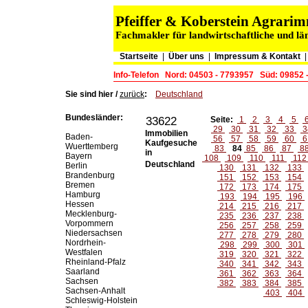
Pfeiffer & Koberstein Agrar
Fachmakler für landwirtschaftliche und lä
Startseite
|
Über uns
|
Impressum & Kontakt
Info-Telefon
Nord: 04503 - 7793957
Süd: 09852 
Sie sind hier /
zurück
:
Deutschland
Bundesländer:
33622
Seite:
1
2
3
4
5
29
30
31
32
33
3
Immobilien
Baden-
56
57
58
59
60
6
Kaufgesuche
Wuerttemberg
83
84
85
86
87
8
in
Bayern
108
109
110
111
11
Deutschland
Berlin
130
131
132
133
Brandenburg
151
152
153
154
Bremen
172
173
174
175
Hamburg
193
194
195
196
Hessen
214
215
216
217
Mecklenburg-
235
236
237
238
Vorpommern
256
257
258
259
Niedersachsen
277
278
279
280
Nordrhein-
298
299
300
301
Westfalen
319
320
321
322
Rheinland-Pfalz
340
341
342
343
Saarland
361
362
363
364
Sachsen
382
383
384
385
Sachsen-Anhalt
403
404
Schleswig-Holstein