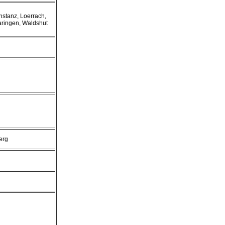
stanz, Loerrach,
ringen, Waldshut
erg