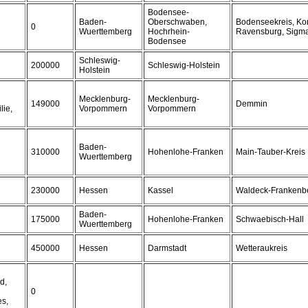
Bodensee-
Baden-
Oberschwaben,
Bodenseekreis, Kon
0
Wuerttemberg
Hochrhein-
Ravensburg, Sigma
Bodensee
Schleswig-
200000
Schleswig-Holstein
Holstein
Mecklenburg-
Mecklenburg-
149000
Demmin
lie,
Vorpommern
Vorpommern
Baden-
310000
Hohenlohe-Franken
Main-Tauber-Kreis
Wuerttemberg
230000
Hessen
Kassel
Waldeck-Frankenb
Baden-
175000
Hohenlohe-Franken
Schwaebisch-Hall
Wuerttemberg
450000
Hessen
Darmstadt
Wetteraukreis
d,
0
es,