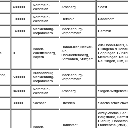
Nordrhein-
480000
Arnsberg
Soest
Westfalen
Nordrhein-
190000
Detmold
Paderborn
Westfalen
Mecklenburg-
Mecklenburg-
149000
Demmin
Vorpommern
Vorpommern
Alb-Donau-Kreis, A
Donau-Iller, Neckar-
Baden-
Dillingena.d.Donau
Alb,
s,
0
Wuerttemberg,
Göppingen, Günzbu
Ostwuerttemberg,
Bayern
Memmingen, Neu-Ul
Schwaben, Stuttgart
Reutlingen, Ulm, U
Brandenburg,
hof,
Mecklenburg-
500000
Mecklenburg-
Vorpommern
Vorpommern
Nordrhein-
848000
Arnsberg
Siegen-Wittgenstei
Westfalen
30000
Sachsen
Dresden
SaechsischeSchwe
Alzey-Worms, Bad
Bergstraße, Darmst
Dieburg, Donnersbe
Darmstadt,
Frankenthal(Pfalz),
Baden-