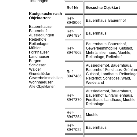
Thueringen
Ref-Nr
Gesuchte Objektart
Kaufgesuche nach
Objektarten:
Ref-
Bauernhaus, Bauernhof
8948066
Bauernhäuser
Bauernhöfe
Ref-
Bauernhaus
Aussiedlungen
8947834
Reiterhöfe
Reitanlagen
Bauernhaus, Bauernhof,
Mühlen
Ref-
Gewerbeimmobilie, Gutshof,
Forsthäuser
8947602
Mehrfamilienhaus, Muehle,
Landhäuser
Reitanlage, Reiterhof
Burgen
Schlösser
Aussiedlerhof, Bauernhaus,
Wälder
Bauernhof, Forsthaus, Grünlan
Ref-
Grundstücke
Gutshof, Landhaus, Reitanlage
8947486
Gewerbeimmobilien
Reiterhof, Sonstiges, Wald,
Wohnhaeuser
Weideland
Alle Objektarten
Aussiedlerhof, Bauernhaus,
Ref-
Bauernhof, Einfamilienhaus,
8947370
Forsthaus, Landhaus, Muehle,
Reitanlage
Ref-
Muehle
8947254
Ref-
Bauernhaus
8947022