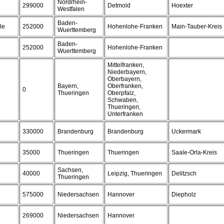
Nordrhein-
299000
Detmold
Hoexter
Westfalen
Baden-
le
252000
Hohenlohe-Franken
Main-Tauber-Kreis
Wuerttemberg
Baden-
252000
Hohenlohe-Franken
Wuerttemberg
Mittelfranken,
Niederbayern,
Oberbayern,
Bayern,
Oberfranken,
0
Thueringen
Oberpfalz,
Schwaben,
Thueringen,
Unterfranken
330000
Brandenburg
Brandenburg
Uckermark
35000
Thueringen
Thueringen
Saale-Orla-Kreis
Sachsen,
40000
Leipzig, Thueringen
Delitzsch
Thueringen
575000
Niedersachsen
Hannover
Diepholz
269000
Niedersachsen
Hannover