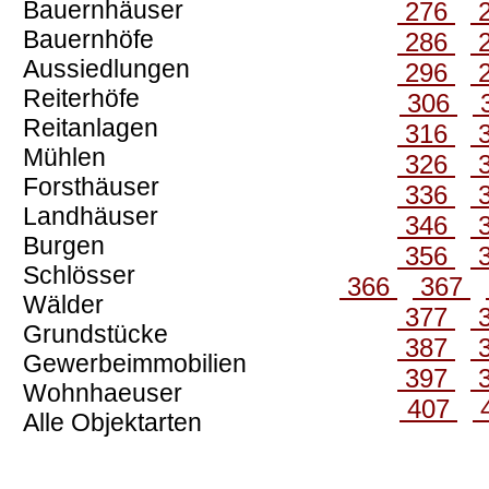
Bauernhäuser
276
Bauernhöfe
286
Aussiedlungen
296
Reiterhöfe
306
Reitanlagen
316
Mühlen
326
Forsthäuser
336
Landhäuser
346
Burgen
356
Schlösser
366
367
Wälder
377
Grundstücke
387
Gewerbeimmobilien
397
Wohnhaeuser
407
Alle Objektarten