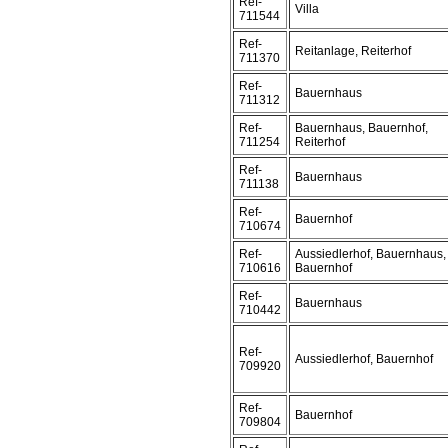
Ref-
Villa
711544
Ref-
Reitanlage, Reiterhof
711370
Ref-
Bauernhaus
711312
Ref-
Bauernhaus, Bauernhof,
711254
Reiterhof
Ref-
Bauernhaus
711138
Ref-
Bauernhof
710674
Ref-
Aussiedlerhof, Bauernhaus,
710616
Bauernhof
Ref-
Bauernhaus
710442
Ref-
Aussiedlerhof, Bauernhof
709920
Ref-
Bauernhof
709804