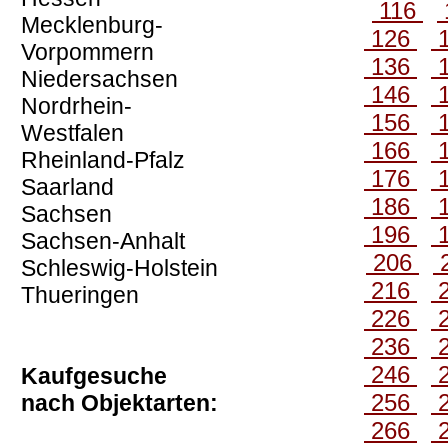
116
Mecklenburg-
126
Vorpommern
136
Niedersachsen
146
Nordrhein-
156
Westfalen
166
Rheinland-Pfalz
176
Saarland
186
Sachsen
196
Sachsen-Anhalt
206
Schleswig-Holstein
216
Thueringen
226
236
246
Kaufgesuche
256
nach Objektarten:
266