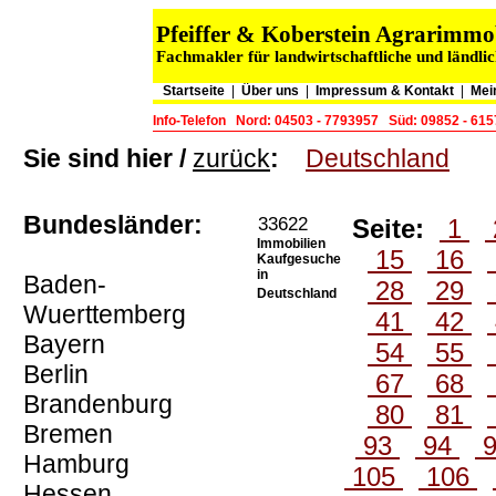
Pfeiffer & Koberstein Agrarimm
Fachmakler für landwirtschaftliche und ländli
Startseite
|
Über uns
|
Impressum & Kontakt
|
Mei
Info-Telefon
Nord: 04503 - 7793957
Süd: 09852 - 61
Sie sind hier /
zurück
:
Deutschland
Bundesländer:
33622
Seite:
1
Immobilien
15
16
Kaufgesuche
in
Baden-
28
29
Deutschland
Wuerttemberg
41
42
Bayern
54
55
Berlin
67
68
Brandenburg
80
81
Bremen
93
94
Hamburg
105
106
Hessen