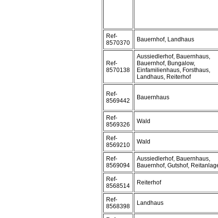
Ref-
Bauernhof, Landhaus
8570370
Aussiedlerhof, Bauernhaus,
Ref-
Bauernhof, Bungalow,
8570138
Einfamilienhaus, Forsthaus,
Landhaus, Reiterhof
Ref-
Bauernhaus
8569442
Ref-
Wald
8569326
Ref-
Wald
8569210
Ref-
Aussiedlerhof, Bauernhaus,
8569094
Bauernhof, Gutshof, Reitanlag
Ref-
Reiterhof
8568514
Ref-
Landhaus
8568398