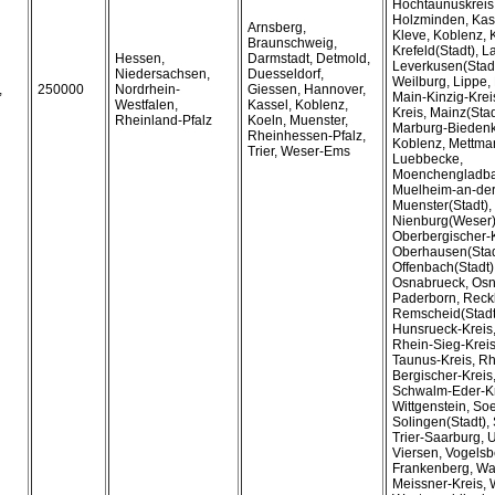
Hochtaunuskreis,
Holzminden, Kass
Arnsberg,
Kleve, Koblenz, 
Braunschweig,
Krefeld(Stadt), La
Hessen,
Darmstadt, Detmold,
Leverkusen(Stadt
Niedersachsen,
Duesseldorf,
Weilburg, Lippe,
,
250000
Nordrhein-
Giessen, Hannover,
Main-Kinzig-Krei
Westfalen,
Kassel, Koblenz,
Kreis, Mainz(Sta
Rheinland-Pfalz
Koeln, Muenster,
Marburg-Biedenk
Rheinhessen-Pfalz,
Koblenz, Mettma
Trier, Weser-Ems
Luebbecke,
Moenchengladbac
Muelheim-an-der
Muenster(Stadt),
Nienburg(Weser)
Oberbergischer-K
Oberhausen(Stad
Offenbach(Stadt)
Osnabrueck, Osn
Paderborn, Reck
Remscheid(Stadt
Hunsrueck-Kreis,
Rhein-Sieg-Krei
Taunus-Kreis, Rh
Bergischer-Krei
Schwalm-Eder-Kr
Wittgenstein, Soe
Solingen(Stadt), S
Trier-Saarburg, 
Viersen, Vogelsb
Frankenberg, Wa
Meissner-Kreis, 