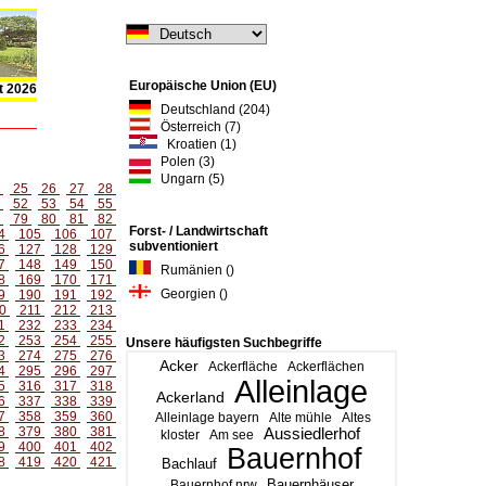
Europäische Union (EU)
t 2026
Deutschland (204)
Österreich (7)
Kroatien (1)
Polen (3)
Ungarn (5)
4
25
26
27
28
1
52
53
54
55
8
79
80
81
82
Forst- / Landwirtschaft
4
105
106
107
subventioniert
6
127
128
129
7
148
149
150
Rumänien ()
8
169
170
171
Georgien ()
9
190
191
192
0
211
212
213
1
232
233
234
2
253
254
255
Unsere häufigsten Suchbegriffe
3
274
275
276
Acker
Ackerfläche
Ackerflächen
4
295
296
297
Alleinlage
5
316
317
318
Ackerland
6
337
338
339
7
358
359
360
Alleinlage bayern
Alte mühle
Altes
8
379
380
381
Aussiedlerhof
kloster
Am see
9
400
401
402
Bauernhof
8
419
420
421
Bachlauf
Bauernhäuser
Bauernhof nrw