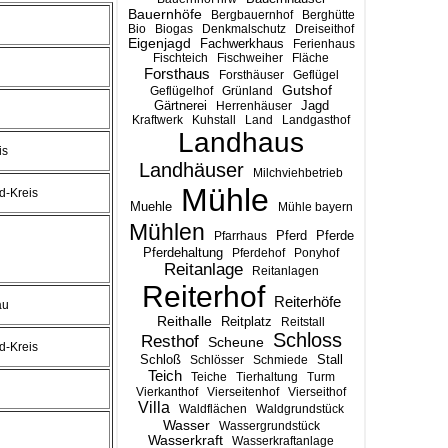
Bauernhöfe
Bergbauernhof
Berghütte
Bio
Biogas
Denkmalschutz
Dreiseithof
Eigenjagd
Fachwerkhaus
Ferienhaus
Fischteich
Fischweiher
Fläche
Forsthaus
Forsthäuser
Geflügel
Gutshof
Geflügelhof
Grünland
Gärtnerei
Jagd
Herrenhäuser
Kraftwerk
Kuhstall
Land
Landgasthof
Landhaus
is
Landhäuser
Milchviehbetrieb
Mühle
d-Kreis
Muehle
Mühle bayern
Mühlen
Pferd
Pferde
Pfarrhaus
Pferdehaltung
Pferdehof
Ponyhof
Reitanlage
Reitanlagen
Reiterhof
Reiterhöfe
au
Reithalle
Reitplatz
Reitstall
Schloss
Resthof
Scheune
d-Kreis
Stall
Schloß
Schlösser
Schmiede
Teich
Teiche
Tierhaltung
Turm
Vierkanthof
Vierseitenhof
Vierseithof
Villa
Waldflächen
Waldgrundstück
Wasser
Wassergrundstück
Wasserkraft
Wasserkraftanlage