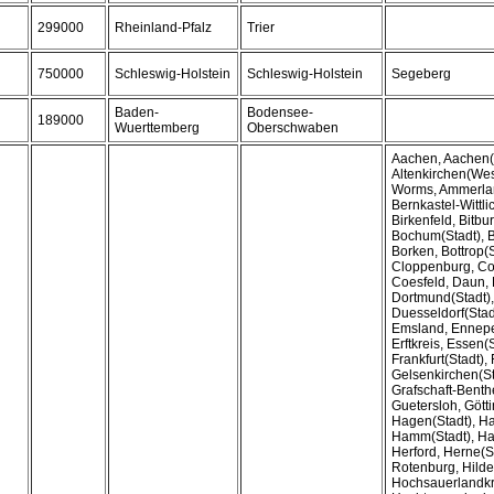
299000
Rheinland-Pfalz
Trier
750000
Schleswig-Holstein
Schleswig-Holstein
Segeberg
Baden-
Bodensee-
189000
Wuerttemberg
Oberschwaben
Aachen, Aachen(S
Altenkirchen(Wes
Worms, Ammerla
Bernkastel-Wittlic
Birkenfeld, Bitb
Bochum(Stadt), B
Borken, Bottrop(S
Cloppenburg, Co
Coesfeld, Daun, 
Dortmund(Stadt)
Duesseldorf(Stad
Emsland, Ennepe
Erftkreis, Essen(
Frankfurt(Stadt), 
Gelsenkirchen(St
Grafschaft-Benth
Guetersloh, Gött
Hagen(Stadt), H
Hamm(Stadt), Ha
Herford, Herne(St
Rotenburg, Hild
Hochsauerlandkr