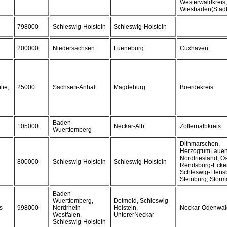
Westerwaldkreis,
Wiesbaden(Stadt)
798000
Schleswig-Holstein
Schleswig-Holstein
200000
Niedersachsen
Lueneburg
Cuxhaven
lie,
25000
Sachsen-Anhalt
Magdeburg
Boerdekreis
Baden-
105000
Neckar-Alb
Zollernalbkreis
Wuerttemberg
Dithmarschen,
HerzogtumLauen
Nordfriesland, Os
800000
Schleswig-Holstein
Schleswig-Holstein
Rendsburg-Ecker
Schleswig-Flens
Steinburg, Storm
Baden-
Wuerttemberg,
Detmold, Schleswig-
s
998000
Nordrhein-
Holstein,
Neckar-Odenwal
Westfalen,
UntererNeckar
Schleswig-Holstein