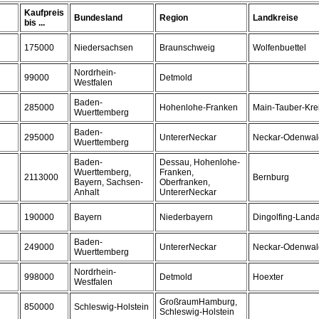
Kaufpreis
Bundesland
Region
Landkreise
bis ...
175000
Niedersachsen
Braunschweig
Wolfenbuettel
Nordrhein-
99000
Detmold
Westfalen
Baden-
285000
Hohenlohe-Franken
Main-Tauber-Kre
Wuerttemberg
Baden-
295000
UntererNeckar
Neckar-Odenwal
Wuerttemberg
Baden-
Dessau, Hohenlohe-
Wuerttemberg,
Franken,
2113000
Bernburg
Bayern, Sachsen-
Oberfranken,
Anhalt
UntererNeckar
190000
Bayern
Niederbayern
Dingolfing-Land
Baden-
249000
UntererNeckar
Neckar-Odenwal
Wuerttemberg
Nordrhein-
998000
Detmold
Hoexter
Westfalen
GroßraumHamburg,
850000
Schleswig-Holstein
Schleswig-Holstein