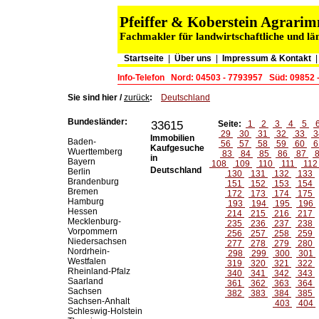
Pfeiffer & Koberstein Agrar
Fachmakler für landwirtschaftliche und lä
Startseite
|
Über uns
|
Impressum & Kontakt
Info-Telefon
Nord: 04503 - 7793957
Süd: 09852 
Sie sind hier /
zurück
:
Deutschland
Bundesländer:
33615
Seite:
1
2
3
4
5
29
30
31
32
33
3
Immobilien
Baden-
56
57
58
59
60
6
Kaufgesuche
Wuerttemberg
83
84
85
86
87
in
Bayern
108
109
110
111
11
Deutschland
Berlin
130
131
132
133
Brandenburg
151
152
153
154
Bremen
172
173
174
175
Hamburg
193
194
195
196
Hessen
214
215
216
217
Mecklenburg-
235
236
237
238
Vorpommern
256
257
258
259
Niedersachsen
277
278
279
280
Nordrhein-
298
299
300
301
Westfalen
319
320
321
322
Rheinland-Pfalz
340
341
342
343
Saarland
361
362
363
364
Sachsen
382
383
384
385
Sachsen-Anhalt
403
404
Schleswig-Holstein