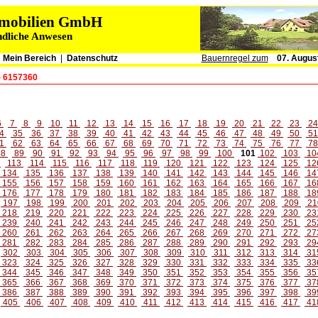
immobilien GmbH
ndliche Anwesen
|
Mein Bereich
|
Datenschutz
Bauernregel zum
07. Augus
- 6157360
6
7
8
9
10
11
12
13
14
15
16
17
18
19
20
21
22
23
2
4
35
36
37
38
39
40
41
42
43
44
45
46
47
48
49
50
5
1
62
63
64
65
66
67
68
69
70
71
72
73
74
75
76
77
7
88
89
90
91
92
93
94
95
96
97
98
99
100
101
102
103
10
2
113
114
115
116
117
118
119
120
121
122
123
124
125
12
134
135
136
137
138
139
140
141
142
143
144
145
146
14
155
156
157
158
159
160
161
162
163
164
165
166
167
16
176
177
178
179
180
181
182
183
184
185
186
187
188
18
197
198
199
200
201
202
203
204
205
206
207
208
209
21
218
219
220
221
222
223
224
225
226
227
228
229
230
23
239
240
241
242
243
244
245
246
247
248
249
250
251
25
260
261
262
263
264
265
266
267
268
269
270
271
272
27
281
282
283
284
285
286
287
288
289
290
291
292
293
29
302
303
304
305
306
307
308
309
310
311
312
313
314
31
323
324
325
326
327
328
329
330
331
332
333
334
335
33
344
345
346
347
348
349
350
351
352
353
354
355
356
35
365
366
367
368
369
370
371
372
373
374
375
376
377
37
386
387
388
389
390
391
392
393
394
395
396
397
398
39
405
406
407
408
409
410
411
412
413
414
415
416
417
41