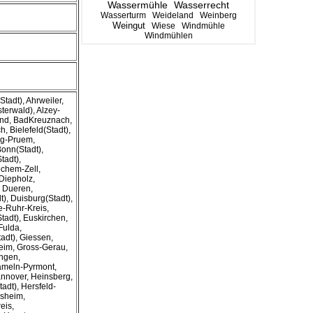
Wassermühle
Wasserrecht
Wasserturm
Weideland
Weinberg
Weingut
Wiese
Windmühle
Windmühlen
tadt), Ahrweiler,
terwald), Alzey-
nd, BadKreuznach,
h, Bielefeld(Stadt),
urg-Pruem,
onn(Stadt),
tadt),
chem-Zell,
Diepholz,
, Dueren,
t), Duisburg(Stadt),
-Ruhr-Kreis,
Stadt), Euskirchen,
Fulda,
adt), Giessen,
eim, Gross-Gerau,
ingen,
ameln-Pyrmont,
nnover, Heinsberg,
adt), Hersfeld-
esheim,
eis,