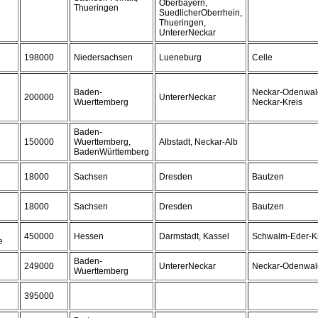
Oberbayern,
Thueringen
SuedlicherOberrhein,
Thueringen,
UntererNeckar
198000
Niedersachsen
Lueneburg
Celle
Baden-
Neckar-Odenwald
200000
UntererNeckar
Wuerttemberg
Neckar-Kreis
Baden-
150000
Wuerttemberg,
Albstadt, Neckar-Alb
BadenWürttemberg
18000
Sachsen
Dresden
Bautzen
18000
Sachsen
Dresden
Bautzen
450000
Hessen
Darmstadt, Kassel
Schwalm-Eder-K
e
Baden-
249000
UntererNeckar
Neckar-Odenwal
Wuerttemberg
395000