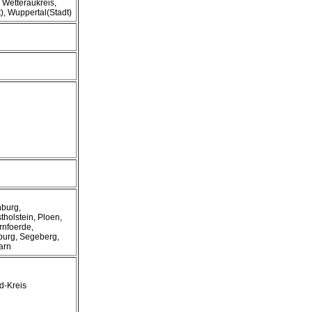
 Wetteraukreis,
, Wuppertal(Stadt)
burg,
tholstein, Ploen,
nfoerde,
burg, Segeberg,
arn
d-Kreis