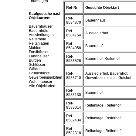
Thueringen
Ref-Nr
Gesuchte Objektart
Kaufgesuche nach
Objektarten:
Ref-
Bauernhaus
8584870
Bauernhäuser
Bauernhöfe
Ref-
Aussiedlerhof
Aussiedlungen
8584754
Reiterhöfe
Reitanlagen
Ref-
Bauernhof
Mühlen
8584058
Forsthäuser
Landhäuser
Ref-
Bauernhof, Reiterhof
Burgen
8583826
Schlösser
Wälder
Grundstücke
Ref-
Aussiedlerhof, Bauernhof,
Gewerbeimmobilien
8583710
Gewerbeimmobilie, Gutshof
Wohnhaeuser
Alle Objektarten
Ref-
Bauernhof
8583130
Ref-
Reitanlage, Reiterhof
8583014
Ref-
Reitanlage, Reiterhof
8582434
Ref-
Reitanlage, Reiterhof
8582318