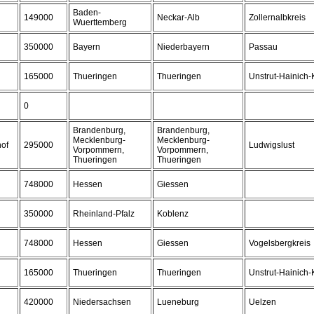
Baden-
149000
Neckar-Alb
Zollernalbkreis
Wuerttemberg
350000
Bayern
Niederbayern
Passau
165000
Thueringen
Thueringen
Unstrut-Hainich-
0
Brandenburg,
Brandenburg,
Mecklenburg-
Mecklenburg-
hof
295000
Ludwigslust
Vorpommern,
Vorpommern,
Thueringen
Thueringen
748000
Hessen
Giessen
350000
Rheinland-Pfalz
Koblenz
748000
Hessen
Giessen
Vogelsbergkreis
165000
Thueringen
Thueringen
Unstrut-Hainich-
420000
Niedersachsen
Lueneburg
Uelzen