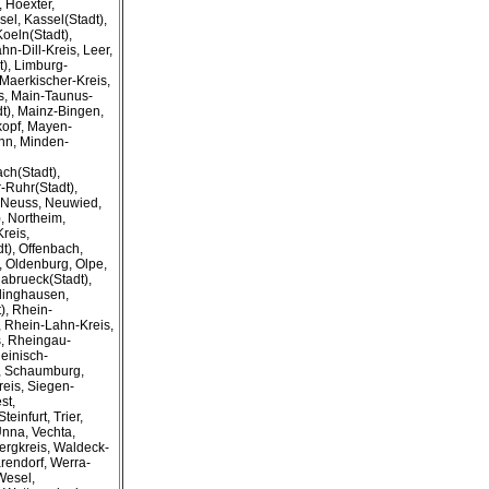
 Hoexter,
el, Kassel(Stadt),
Koeln(Stadt),
hn-Dill-Kreis, Leer,
), Limburg-
 Maerkischer-Kreis,
s, Main-Taunus-
dt), Mainz-Bingen,
opf, Mayen-
nn, Minden-
h(Stadt),
-Ruhr(Stadt),
 Neuss, Neuwied,
, Northeim,
reis,
t), Offenbach,
, Oldenburg, Olpe,
abrueck(Stadt),
linghausen,
), Rhein-
 Rhein-Lahn-Kreis,
s, Rheingau-
einisch-
s, Schaumburg,
eis, Siegen-
st,
teinfurt, Trier,
Unna, Vechta,
ergkreis, Waldeck-
rendorf, Werra-
Wesel,