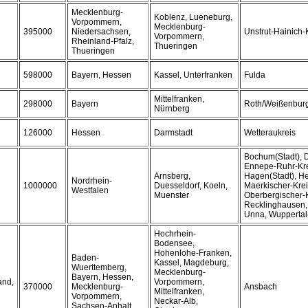
Mecklenburg-
Koblenz, Lueneburg,
Vorpommern,
Mecklenburg-
395000
Niedersachsen,
Unstrut-Hainich-
Vorpommern,
Rheinland-Pfalz,
Thueringen
Thueringen
598000
Bayern, Hessen
Kassel, Unterfranken
Fulda
Mittelfranken,
298000
Bayern
Roth/Weißenbur
Nürnberg
126000
Hessen
Darmstadt
Wetteraukreis
Bochum(Stadt), D
Ennepe-Ruhr-Krei
Arnsberg,
Hagen(Stadt), He
Nordrhein-
1000000
Duesseldorf, Koeln,
Maerkischer-Krei
Westfalen
Muenster
Oberbergischer-K
Recklinghausen,
Unna, Wuppertal
Hochrhein-
Bodensee,
Hohenlohe-Franken,
Baden-
Kassel, Magdeburg,
Wuerttemberg,
Mecklenburg-
Bayern, Hessen,
and,
Vorpommern,
370000
Mecklenburg-
Ansbach
Mittelfranken,
Vorpommern,
Neckar-Alb,
Sachsen-Anhalt,