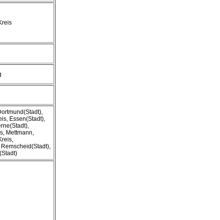
Kreis
g
ortmund(Stadt),
s, Essen(Stadt),
rne(Stadt),
s, Mettmann,
reis,
 Remscheid(Stadt),
(Stadt)