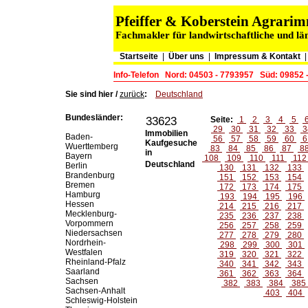
Pfeiffer & Koberstein Agrar
Fachmakler für landwirtschaftliche und lä
Startseite
|
Über uns
|
Impressum & Kontakt
Info-Telefon
Nord: 04503 - 7793957
Süd: 09852 
Sie sind hier /
zurück
:
Deutschland
Bundesländer:
33623
Seite:
1
2
3
4
5
29
30
31
32
33
3
Immobilien
Baden-
56
57
58
59
60
6
Kaufgesuche
Wuerttemberg
83
84
85
86
87
8
in
Bayern
108
109
110
111
11
Deutschland
Berlin
130
131
132
133
Brandenburg
151
152
153
154
Bremen
172
173
174
175
Hamburg
193
194
195
196
Hessen
214
215
216
217
Mecklenburg-
235
236
237
238
Vorpommern
256
257
258
259
Niedersachsen
277
278
279
280
Nordrhein-
298
299
300
301
Westfalen
319
320
321
322
Rheinland-Pfalz
340
341
342
343
Saarland
361
362
363
364
Sachsen
382
383
384
385
Sachsen-Anhalt
403
404
Schleswig-Holstein