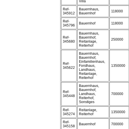
Villa
Ref-
Bauernhaus,
118000
345912
Bauernhof
Ref-
Bauernhof
118000
345796
Bauernhaus,
Ref-
Bauernhof,
250000
345680
Reitanlage,
Reiterhof
Bauernhaus,
Bauernhof,
Einfamilienhaus,
Ref-
Forsthaus,
1350000
345622
Landhaus,
Reitanlage,
Reiterhof
Bauernhaus,
Bauernhof,
Ref-
Landhaus,
700000
345448
Reiterhof,
Sonstiges
Ref-
Reitanlage,
1350000
345274
Reiterhof
Ref-
Bauernhof
700000
345158