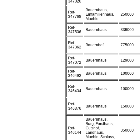
347826
Bauernhaus,
Ref-
Einfamilienhaus,
250000
347768
Muehle
Ref-
Bauernhaus
339000
347536
Ref-
Bauernhof
775000
347362
Ref-
Bauernhaus
129000
347072
Ref-
Bauernhaus
100000
346492
Ref-
Bauernhaus
100000
346434
Ref-
Bauernhaus
150000
346376
Bauernhaus,
Burg, Forsthaus,
Ref-
Gutshof,
350000
346144
Landhaus,
Muehle, Schloss,