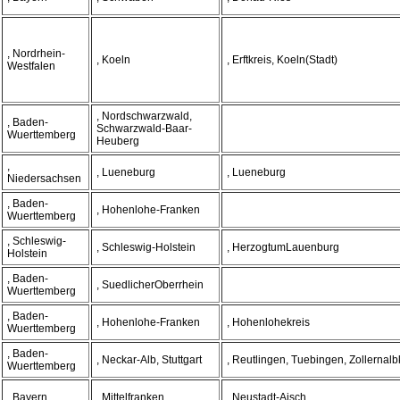
, Nordrhein-
, Koeln
, Erftkreis, Koeln(Stadt)
Westfalen
, Nordschwarzwald,
, Baden-
Schwarzwald-Baar-
Wuerttemberg
Heuberg
,
, Lueneburg
, Lueneburg
Niedersachsen
, Baden-
, Hohenlohe-Franken
Wuerttemberg
, Schleswig-
, Schleswig-Holstein
, HerzogtumLauenburg
Holstein
, Baden-
, SuedlicherOberrhein
Wuerttemberg
, Baden-
, Hohenlohe-Franken
, Hohenlohekreis
Wuerttemberg
, Baden-
, Neckar-Alb, Stuttgart
, Reutlingen, Tuebingen, Zollernalb
Wuerttemberg
, Bayern
, Mittelfranken
, Neustadt-Aisch