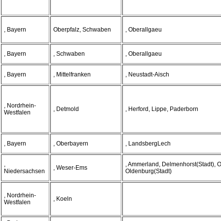
, Bayern
Oberpfalz, Schwaben
, Oberallgaeu
, Bayern
, Schwaben
, Oberallgaeu
, Bayern
, Mittelfranken
, Neustadt-Aisch
, Nordrhein-
, Detmold
, Herford, Lippe, Paderborn
Westfalen
, Bayern
, Oberbayern
, LandsbergLech
,
, Ammerland, Delmenhorst(Stadt), 
, Weser-Ems
Niedersachsen
Oldenburg(Stadt)
, Nordrhein-
, Koeln
Westfalen