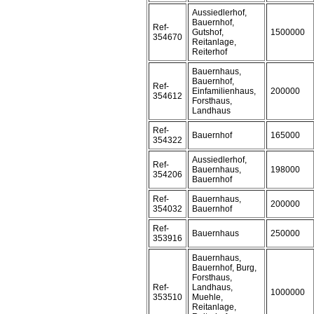
Aussiedlerhof,
Bauernhof,
Ref-
Gutshof,
1500000
354670
Reitanlage,
Reiterhof
Bauernhaus,
Bauernhof,
Ref-
Einfamilienhaus,
200000
354612
Forsthaus,
Landhaus
Ref-
Bauernhof
165000
354322
Aussiedlerhof,
Ref-
Bauernhaus,
198000
354206
Bauernhof
Ref-
Bauernhaus,
200000
354032
Bauernhof
Ref-
Bauernhaus
250000
353916
Bauernhaus,
Bauernhof, Burg,
Forsthaus,
Ref-
Landhaus,
1000000
353510
Muehle,
Reitanlage,