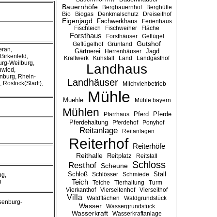
Bauernhöfe
Bergbauernhof
Berghütte
Bio
Biogas
Denkmalschutz
Dreiseithof
Eigenjagd
Fachwerkhaus
Ferienhaus
Fischteich
Fischweiher
Fläche
Forsthaus
Forsthäuser
Geflügel
Gutshof
Geflügelhof
Grünland
eran,
Gärtnerei
Jagd
Herrenhäuser
Birkenfeld,
Kraftwerk
Kuhstall
Land
Landgasthof
urg-Weilburg,
Landhaus
uwied,
burg, Rhein-
Landhäuser
 Rostock(Stadt),
Milchviehbetrieb
Mühle
Muehle
Mühle bayern
Mühlen
Pferd
Pferde
Pfarrhaus
Pferdehaltung
Pferdehof
Ponyhof
Reitanlage
Reitanlagen
Reiterhof
Reiterhöfe
Reithalle
Reitplatz
Reitstall
Schloss
Resthof
Scheune
Stall
Schloß
Schlösser
Schmiede
ng,
Teich
n
Teiche
Tierhaltung
Turm
Vierkanthof
Vierseitenhof
Vierseithof
Villa
Waldflächen
Waldgrundstück
senburg-
Wasser
Wassergrundstück
Wasserkraft
Wasserkraftanlage