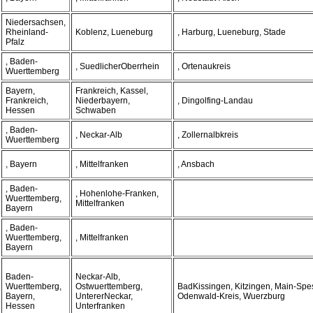
Niedersachsen,
Rheinland-
Koblenz, Lueneburg
, Harburg, Lueneburg, Stade
Pfalz
, Baden-
, SuedlicherOberrhein
, Ortenaukreis
Wuerttemberg
Bayern,
Frankreich, Kassel,
Frankreich,
Niederbayern,
, Dingolfing-Landau
Hessen
Schwaben
, Baden-
, Neckar-Alb
, Zollernalbkreis
Wuerttemberg
, Bayern
, Mittelfranken
, Ansbach
, Baden-
, Hohenlohe-Franken,
Wuerttemberg,
Mittelfranken
Bayern
, Baden-
Wuerttemberg,
, Mittelfranken
Bayern
Baden-
Neckar-Alb,
Wuerttemberg,
Ostwuerttemberg,
BadKissingen, Kitzingen, Main-Spes
Bayern,
UntererNeckar,
Odenwald-Kreis, Wuerzburg
Hessen
Unterfranken