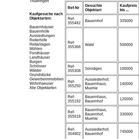
Thueringen
Gesuchte
Kaufpreis
Ref-Nr
Objektart
bis ...
Kaufgesuche nach
Objektarten:
Ref-
Bauernhof
335000
355482
Bauernhäuser
Bauernhöfe
Aussiedlungen
Reiterhöfe
Ref-
Reitanlagen
Wald
500000
355366
Mühlen
Forsthäuser
Landhäuser
Burgen
Schlösser
Ref-
Sonstiges
100000
Wälder
355308
Grundstücke
Gewerbeimmobilien
Aussiedlerhof,
Ref-
Wohnhaeuser
Bauernhaus,
140000
355250
Alle Objektarten
Muehle
Ref-
Bauernhaus,
120000
355192
Bauernhof
Bauernhaus,
Ref-
Bauernhof,
330000
355018
Muehle
Ref-
Aussiedlerhof,
745000
354902
Bauernhof