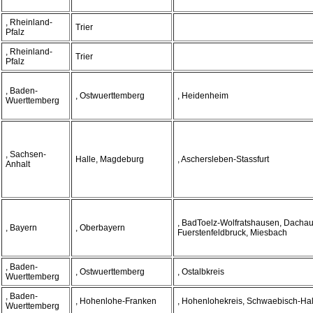
, Rheinland-
Trier
Pfalz
, Rheinland-
Trier
Pfalz
, Baden-
, Ostwuerttemberg
, Heidenheim
Wuerttemberg
, Sachsen-
Halle, Magdeburg
, Aschersleben-Stassfurt
Anhalt
, BadToelz-Wolfratshausen, Dachau
, Bayern
, Oberbayern
Fuerstenfeldbruck, Miesbach
, Baden-
, Ostwuerttemberg
, Ostalbkreis
Wuerttemberg
, Baden-
, Hohenlohe-Franken
, Hohenlohekreis, Schwaebisch-Hal
Wuerttemberg