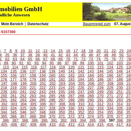
immobilien GmbH
ndliche Anwesen
|
Mein Bereich
|
Datenschutz
Bauernregel zum
07. Augus
- 6157360
6
7
8
9
10
11
12
13
14
15
16
17
18
19
20
21
22
23
2
4
35
36
37
38
39
40
41
42
43
44
45
46
47
48
49
50
5
1
62
63
64
65
66
67
68
69
70
71
72
73
74
75
76
77
7
8
89
90
91
92
93
94
95
96
97
98
99
100
101
102
103
10
2
113
114
115
116
117
118
119
120
121
122
123
124
125
12
134
135
136
137
138
139
140
141
142
143
144
145
146
14
155
156
157
158
159
160
161
162
163
164
165
166
167
16
176
177
178
179
180
181
182
183
184
185
186
187
188
18
197
198
199
200
201
202
203
204
205
206
207
208
209
21
218
219
220
221
222
223
224
225
226
227
228
229
230
23
239
240
241
242
243
244
245
246
247
248
249
250
251
25
260
261
262
263
264
265
266
267
268
269
270
271
272
27
281
282
283
284
285
286
287
288
289
290
291
292
293
29
302
303
304
305
306
307
308
309
310
311
312
313
314
31
323
324
325
326
327
328
329
330
331
332
333
334
335
33
344
345
346
347
348
349
350
351
352
353
354
355
356
35
365
366
367
368
369
370
371
372
373
374
375
376
377
37
386
387
388
389
390
391
392
393
394
395
396
397
398
39
405
406
407
408
409
410
411
412
413
414
415
416
417
41