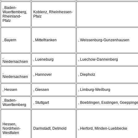
, Baden-
Wuerttemberg,
Koblenz, Rheinhessen-
Rheinland-
Pfalz
Pfalz
, Bayern
, Mittelfranken
, Weissenburg-Gunzenhausen
,
, Lueneburg
, Luechow-Dannenberg
Niedersachsen
,
, Hannover
, Diepholz
Niedersachsen
, Hessen
, Giessen
, Limburg-Weilburg
, Baden-
, Stuttgart
, Boeblingen, Esslingen, Goepping
Wuerttemberg
Hessen,
Nordrhein-
Darmstadt, Detmold
, Herford, Minden-Luebbecke
Westfalen