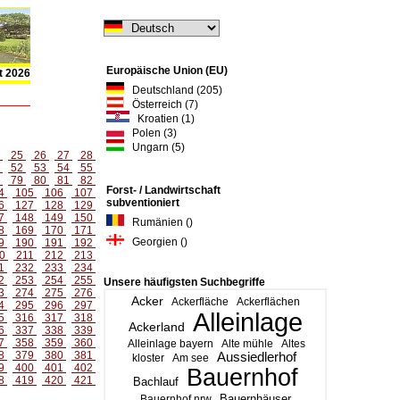
Europäische Union (EU)
t 2026
Deutschland (205)
Österreich (7)
Kroatien (1)
Polen (3)
Ungarn (5)
4
25
26
27
28
1
52
53
54
55
8
79
80
81
82
Forst- / Landwirtschaft
4
105
106
107
subventioniert
6
127
128
129
7
148
149
150
Rumänien ()
8
169
170
171
Georgien ()
9
190
191
192
0
211
212
213
1
232
233
234
2
253
254
255
Unsere häufigsten Suchbegriffe
3
274
275
276
Acker
Ackerfläche
Ackerflächen
4
295
296
297
Alleinlage
5
316
317
318
Ackerland
6
337
338
339
7
358
359
360
Alleinlage bayern
Alte mühle
Altes
8
379
380
381
Aussiedlerhof
kloster
Am see
9
400
401
402
Bauernhof
8
419
420
421
Bachlauf
Bauernhäuser
Bauernhof nrw