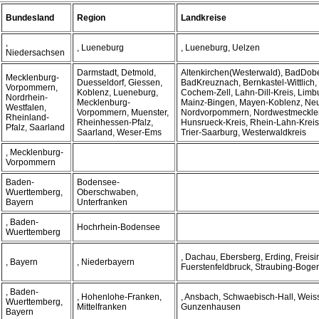
Bundesland
Region
Landkreise
,
, Lueneburg
, Lueneburg, Uelzen
Niedersachsen
Darmstadt, Detmold,
Altenkirchen(Westerwald), BadDob
Mecklenburg-
Duesseldorf, Giessen,
BadKreuznach, Bernkastel-Wittlich, 
Vorpommern,
Koblenz, Lueneburg,
Cochem-Zell, Lahn-Dill-Kreis, Limb
Nordrhein-
Mecklenburg-
Mainz-Bingen, Mayen-Koblenz, Ne
Westfalen,
Vorpommern, Muenster,
Nordvorpommern, Nordwestmecklen
Rheinland-
Rheinhessen-Pfalz,
Hunsrueck-Kreis, Rhein-Lahn-Kreis,
Pfalz, Saarland
Saarland, Weser-Ems
Trier-Saarburg, Westerwaldkreis
, Mecklenburg-
Vorpommern
Baden-
Bodensee-
Wuerttemberg,
Oberschwaben,
Bayern
Unterfranken
, Baden-
Hochrhein-Bodensee
Wuerttemberg
, Dachau, Ebersberg, Erding, Freisi
, Bayern
, Niederbayern
Fuerstenfeldbruck, Straubing-Boge
, Baden-
, Hohenlohe-Franken,
, Ansbach, Schwaebisch-Hall, Weis
Wuerttemberg,
Mittelfranken
Gunzenhausen
Bayern