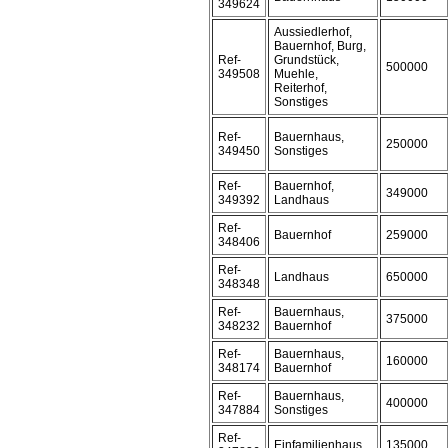
349624
Aussiedlerhof,
Bauernhof, Burg,
Ref-
Grundstück,
500000
349508
Muehle,
Reiterhof,
Sonstiges
Ref-
Bauernhaus,
250000
349450
Sonstiges
Ref-
Bauernhof,
349000
349392
Landhaus
Ref-
Bauernhof
259000
348406
Ref-
Landhaus
650000
348348
Ref-
Bauernhaus,
375000
348232
Bauernhof
Ref-
Bauernhaus,
160000
348174
Bauernhof
Ref-
Bauernhaus,
400000
347884
Sonstiges
Ref-
Einfamilienhaus
135000