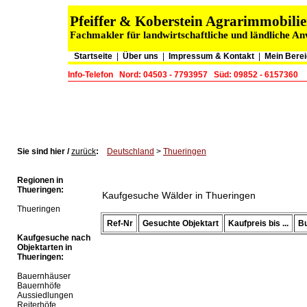
Pfeiffer & Koberstein Agrarimmobil
Fachmakler für landwirtschaftliche und ländliche A
Startseite
|
Über uns
|
Impressum & Kontakt
|
Mein Berei
Info-Telefon
Nord: 04503 - 7793957
Süd: 09852 - 6157360
Sie sind hier /
zurück
:
Deutschland
>
Thueringen
Regionen in
Thueringen:
Kaufgesuche Wälder in Thueringen
Thueringen
Ref-Nr
Gesuchte Objektart
Kaufpreis bis ...
B
Kaufgesuche nach
Objektarten in
Thueringen:
Bauernhäuser
Bauernhöfe
Aussiedlungen
Reiterhöfe