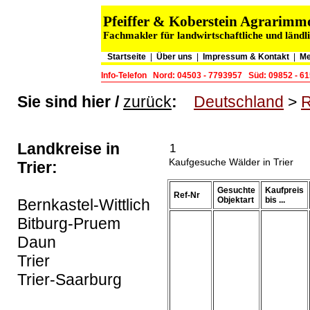
Pfeiffer & Koberstein Agrarim
Fachmakler für landwirtschaftliche und länd
Startseite
|
Über uns
|
Impressum & Kontakt
|
Me
Info-Telefon
Nord: 04503 - 7793957
Süd: 09852 - 6
Sie sind hier /
zurück
:
Deutschland
>
R
Landkreise in
1
Kaufgesuche Wälder in Trier
Trier:
Gesuchte
Kaufpreis
Ref-Nr
Objektart
bis ...
Bernkastel-Wittlich
Bitburg-Pruem
Daun
Trier
Trier-Saarburg