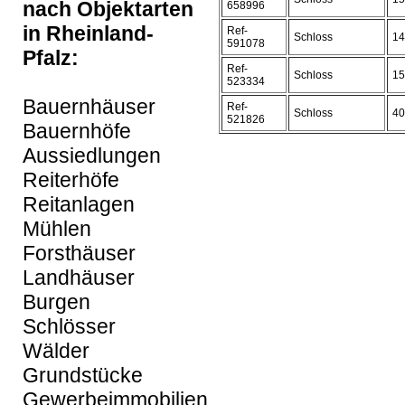
nach Objektarten
658996
in Rheinland-
Ref-
Schloss
14
591078
Pfalz:
Ref-
Schloss
15
523334
Bauernhäuser
Ref-
Schloss
40
521826
Bauernhöfe
Aussiedlungen
Reiterhöfe
Reitanlagen
Mühlen
Forsthäuser
Landhäuser
Burgen
Schlösser
Wälder
Grundstücke
Gewerbeimmobilien