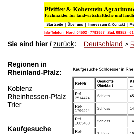
Pfeiffer & Koberstein Agrarim
Fachmakler für landwirtschaftliche und länd
Startseite
|
Über uns
|
Impressum & Kontakt
|
Me
Info-Telefon
Nord: 04503 - 7793957
Süd: 09852 - 6
Sie sind hier /
zurück
:
Deutschland
>
R
Regionen in
Kaufgesuche Schloesser in Rhei
Rheinland-Pfalz:
Gesuchte
Ka
Ref-Nr
Objektart
...
Koblenz
Ref-
Rheinhessen-Pfalz
Schloss
45
2514474
Trier
Ref-
Schloss
14
1766564
Ref-
Schloss
14
1685480
Kaufgesuche
Ref-
Schloss
15