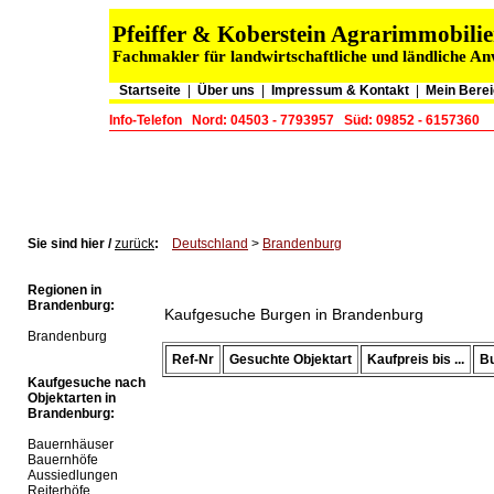
Pfeiffer & Koberstein Agrarimmobil
Fachmakler für landwirtschaftliche und ländliche A
Startseite
|
Über uns
|
Impressum & Kontakt
|
Mein Berei
Info-Telefon
Nord: 04503 - 7793957
Süd: 09852 - 6157360
Sie sind hier /
zurück
:
Deutschland
>
Brandenburg
Regionen in
Brandenburg:
Kaufgesuche Burgen in Brandenburg
Brandenburg
Ref-Nr
Gesuchte Objektart
Kaufpreis bis ...
B
Kaufgesuche nach
Objektarten in
Brandenburg:
Bauernhäuser
Bauernhöfe
Aussiedlungen
Reiterhöfe