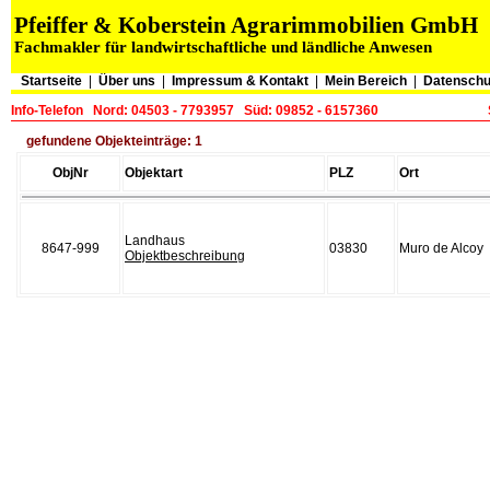
Pfeiffer & Koberstein Agrarimmobilien GmbH
Fachmakler für landwirtschaftliche und ländliche Anwesen
Startseite
|
Über uns
|
Impressum & Kontakt
|
Mein Bereich
|
Datenschu
Info-Telefon
Nord: 04503 - 7793957
Süd: 09852 - 6157360
gefundene Objekteinträge: 1
ObjNr
Objektart
PLZ
Ort
Landhaus
8647-999
03830
Muro de Alcoy
Objektbeschreibung