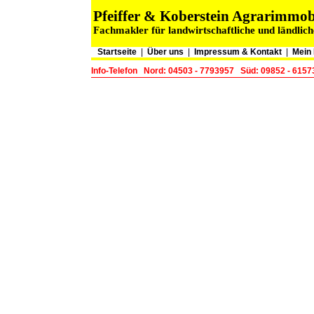
Pfeiffer & Koberstein Agrarimmo
Fachmakler für landwirtschaftliche und ländlic
Startseite
|
Über uns
|
Impressum & Kontakt
|
Mein
Info-Telefon
Nord: 04503 - 7793957
Süd: 09852 - 6157