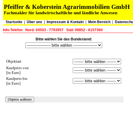
Pfeiffer & Koberstein Agrarimmobilien GmbH
Fachmakler für landwirtschaftliche und ländliche Anwesen
Startseite
|
Über uns
|
Impressum & Kontakt
|
Mein Bereich
|
Datenschu
Info-Telefon
Nord: 04503 - 7793957
Süd: 09852 - 6157360
Bitte wählen Sie das Bundesland:
Objektart
Kaufpreis von
[in Euro]
Kaufpreis bis
[in Euro]